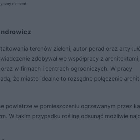
otyczny element
androwicz
ztałtowania terenów zieleni, autor porad oraz artyku
wiadczenie zdobywał we współpracy z architektami
 oraz w firmach i centrach ogrodniczych. W pracy
adą, że miasto idealne to rozsądne połączenie archit
e powietrze w pomieszczeniu ogrzewanym przez kal
m. W takim przypadku roślinę odsunąć możliwie najd