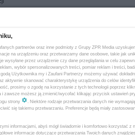
ji
niku,
fanych partnerów oraz inne podmioty z Grupy ZPR Media uzyskujem
cje na urządzeniu oraz przetwarzamy dane osobowe, takie jak unika
je wysyłane przez urządzenie czy dane przeglądania w celu zapewn
klam, wybór spersonalizowanych treści, pomiar reklam i treści, bad
 zgodą Użytkownika my i Zaufani Partnerzy możemy używać dokład
az aktywnie skanować charakterystykę urządzenia do celów identyfi
ść, prosimy o zgodę na korzystanie z tych technologii poprzez klikn
a i zawsze możesz ją zmienić/wycofać klikając przycisk ustawień pr
ogu strony
. Niektóre rodzaje przetwarzania danych nie wymagaj
iwić się takiemu przetwarzaniu. Preferencje będą miały zastosowanie
szymi informacjami, abyś mógł świadomie i komfortowo korzystać z
gółowe informacje dotyczące przetwarzania Twoich danych znajdzi