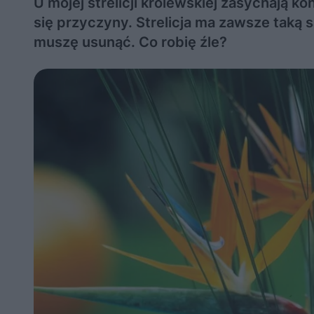
U mojej strelicji królewskiej zasychają ko
się przyczyny. Strelicja ma zawsze taką sa
muszę usunąć. Co robię źle?