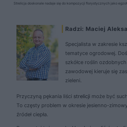
Strelicja doskonale nadaje się do kompozycji florystycznych jako egz
Radzi: Maciej Aleks
Specjalista w zakresie ks
tematyce ogrodowej. Doś
szkółce roślin ozdobnych
zawodowej kieruje się zas
zieleni.
Przyczyną pękania liści
strelicji
może być such
To częsty problem w okresie jesienno-zimowy
źródeł ciepła.