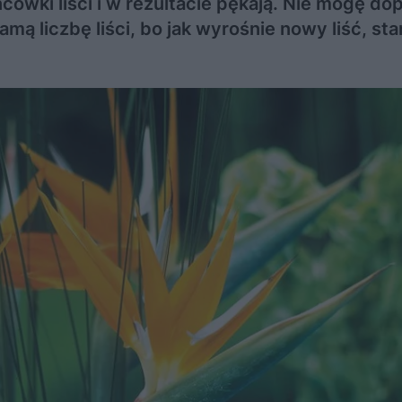
ńcówki liści i w rezultacie pękają. Nie mogę do
mą liczbę liści, bo jak wyrośnie nowy liść, sta