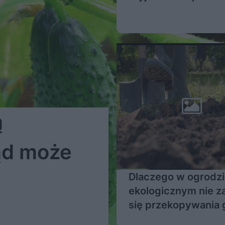
ą
ąd może
Dlaczego w ogrodz
ekologicznym nie z
się przekopywania 