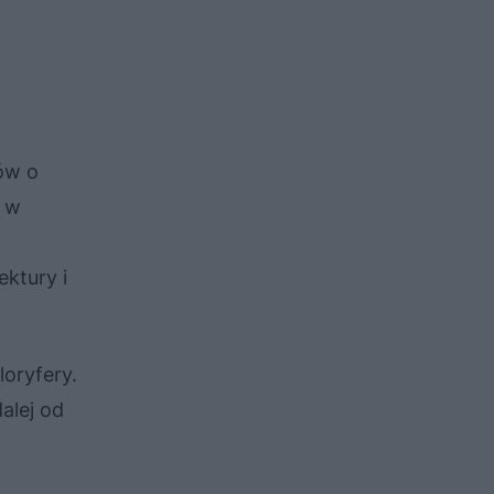
łów o
, w
ektury i
oryfery.
alej od