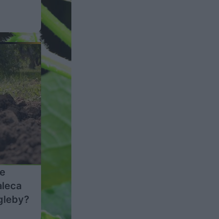
ie
aleca
gleby?