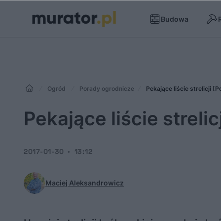
Budowa
Ogród
Porady ogrodnicze
Pekające liście strelicji 
Pekające liście streli
2017-01-30
13:12
Maciej Aleksandrowicz