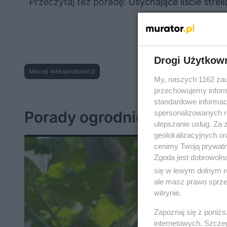
Przeczytaj też poradę:
Usychające liście strelic
Drogi Użytkow
Maciej Aleksandrowicz
My, naszych 1162 zau
przechowujemy informa
standardowe informac
Porady ogrodnicze
spersonalizowanych re
ulepszanie usług. Za
geolokalizacyjnych or
cenimy Twoją prywatno
Zgoda jest dobrowoln
się w lewym dolnym r
ale masz prawo sprzec
witrynie.
Zapoznaj się z poniż
internetowych. Szcze