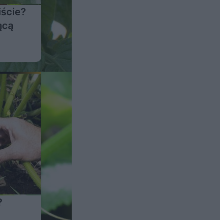
iście?
ącą
?