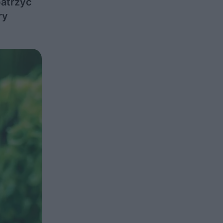
patrzyć
ry