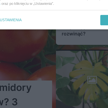
s
oraz po kliknięciu w „Ustawienia”.
Dlaczego pąki piwon
USTAWIENIA
zasychają zamiast s
rozwinąć?
omidory
w? 3