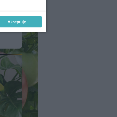
ii
Akceptuję
ię