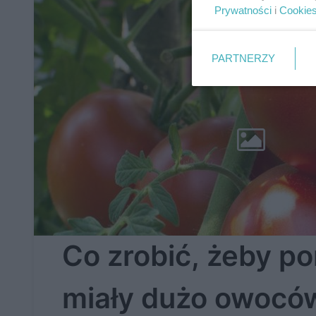
Prywatności
i
Cookie
PARTNERZY
Co zrobić, żeby p
miały dużo owocó