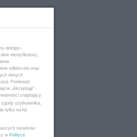
y dostęp i
lne identyfikatory,
iania
anie odbiorców oraz
nych danych
kacji. Ponieważ
ięcie „Akceptuję”.
ywatności znajdujący
ą zgody użytkownika,
 tylko na tej
 naszych serwisów
esz w
Polityce