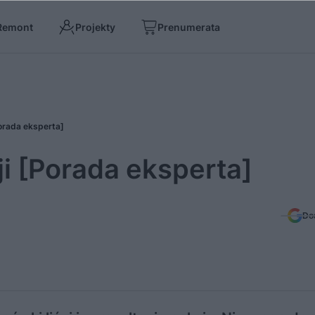
Remont
Projekty
Prenumerata
[Porada eksperta]
cji [Porada eksperta]
Do