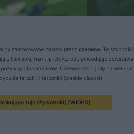
rośliny zaatakowane zostały przez
czerwce
. Te szkodnik
ją z liści soki, hamują ich wzrost, powodując powstawa
– pożywkę dla sadzaków. Czerwce dzielą się na wełnow
pukłe tarczki) i tarczniki (płaskie blaszki).
 atakujące tuje (żywotniki) [WIDEO]