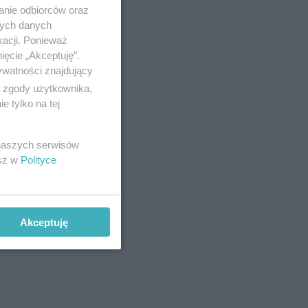
anie odbiorców oraz
asadzeń
nych danych
nie.
kacji. Ponieważ
ięcie „Akceptuję”.
ywatności znajdujący
ą zgody użytkownika,
 tylko na tej
 naszych serwisów
esz w
Polityce
Akceptuję