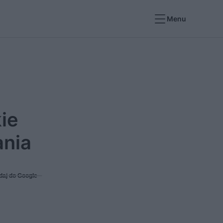
Menu
ie
ania
daj do Google