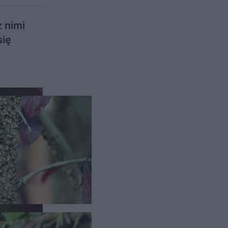
 nimi
się