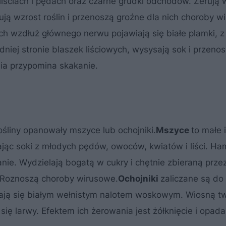
liściach i pędach oraz czarne grudki odchodów. Żerują 
ują wzrost roślin i przenoszą groźne dla nich choroby w
iach wzdłuż głównego nerwu pojawiają się białe plamki, 
podniej stronie blaszek liściowych, wysysają sok i przeno
nia przypomina skakanie.
rośliny opanowały mszyce lub ochojniki.
Mszyce
to małe 
jąc soki z młodych pędów, owoców, kwiatów i liści. Ha
anie. Wydzielają bogatą w cukry i chętnie zbieraną prz
. Roznoszą choroby wirusowe.
Ochojniki
zaliczane są do
ją się białym wełnistym nalotem woskowym. Wiosną t
ę larwy. Efektem ich żerowania jest żółknięcie i opadani