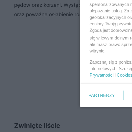
spersonalizowanych re
pędów oraz korzeni. Występując masowo, mogą 
ulepszanie usług. Za
oraz poważne osłabienie roślin wieloletnich, żeru
geolokalizacyjnych or
cenimy Twoją prywatno
Zgoda jest dobrowoln
się w lewym dolnym r
ale masz prawo sprzec
witrynie.
Zapoznaj się z poniż
internetowych. Szcze
Prywatności
i
Cookie
PARTNERZY
Zwinięte liście