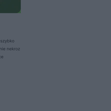
i szybko
nie nekroz
ce