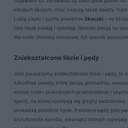
Objawami ich żerowania są srebrzyste plamki na 
młodych liściach, choć niszczą także kwiaty. Ham
Lubią ciepło i suche powietrze.
Skoczki
– na liśc
całe liście bieleją i opadają. Skoczki żerują na s
dla roślin choroby wirusowe. Ich sposób porusza
Zniekształcone liście i pędy
Jeśli zauważymy zniekształcone liście i pędy, to 
szkodliwe owady, które żerują gromadnie, wysysa
wzrost roślin, powodująich przebarwienia i usych
spadź, na której rozwijają się grzyby sadzakowe
prowadzą podobne życie. Porażone pędy pokrywa
szyszkowate narośla, wewnątrz których rozwijają si