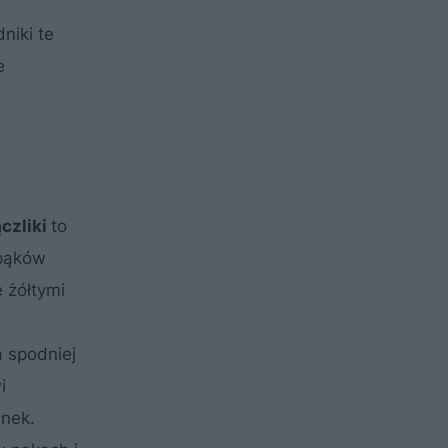
niki te
e
czliki
to
 pąków
 żółtymi
 spodniej
i
inek.