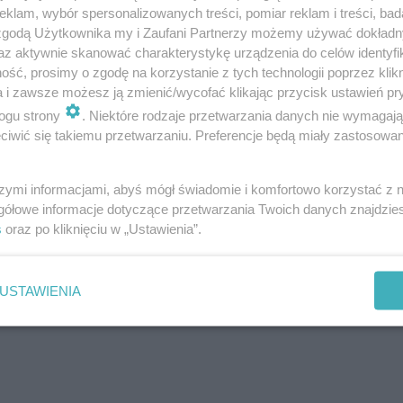
klam, wybór spersonalizowanych treści, pomiar reklam i treści, bad
powodować więdnięcie, a nawet zamieranie młodych n
 zgodą Użytkownika my i Zaufani Partnerzy możemy używać dokład
ją też pod trawnikami, powodują ich żółknięcie i zasycha
az aktywnie skanować charakterystykę urządzenia do celów identyfi
ść, prosimy o zgodę na korzystanie z tych technologii poprzez klikn
a i zawsze możesz ją zmienić/wycofać klikając przycisk ustawień pr
ogu strony
. Niektóre rodzaje przetwarzania danych nie wymagaj
iwić się takiemu przetwarzaniu. Preferencje będą miały zastosowanie
szymi informacjami, abyś mógł świadomie i komfortowo korzystać z
gółowe informacje dotyczące przetwarzania Twoich danych znajdzi
s
oraz po kliknięciu w „Ustawienia”.
USTAWIENIA