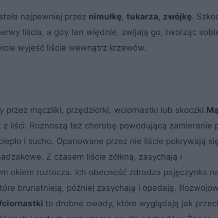
ostała najpewniej przez
nimułkę
,
tukarza
,
zwójkę
. Szkod
erwy liścia, a gdy ten więdnie, zwijają go, tworząc sobi
wicie wyjeść liście wewnątrz krzewów.
przez mączliki, przędziorki, wciornastki lub skoczki.
Mą
k z liści. Roznoszą też chorobę powodującą zamieranie
iepło i sucho. Opanowane przez nie liście pokrywają się
 sadzakowe. Z czasem liście żółkną, zasychają i
ym okiem roztocza. Ich obecność zdradza pajęczynka na
które brunatnieją, później zasychają i opadają. Rozwojow
ciornastki
to drobne owady, które wyglądają jak przec