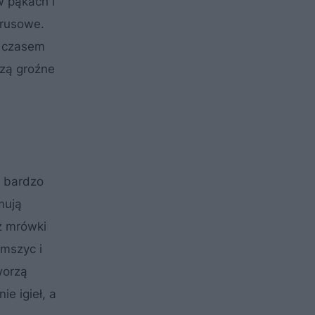
w pąkach i
irusowe.
z czasem
szą groźne
i bardzo
mują
ez mrówki
 mszyc i
worzą
e igieł, a