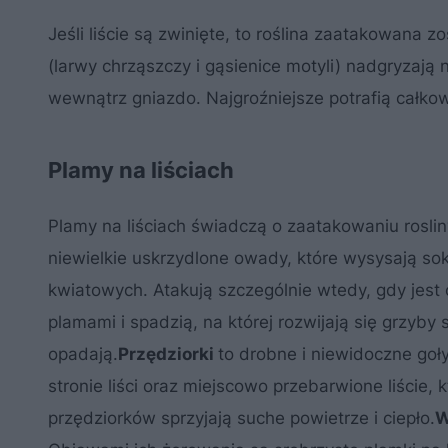
Jeśli liście są zwinięte, to roślina zaatakowana z
(larwy chrząszczy i gąsienice motyli) nadgryzają n
wewnątrz gniazdo. Najgroźniejsze potrafią całko
Plamy na liściach
Plamy na liściach świadczą o zaatakowaniu rosliny 
niewielkie uskrzydlone owady, które wysysają so
kwiatowych. Atakują szczególnie wtedy, gdy jest c
plamami i spadzią, na której rozwijają się grzyby
opadają.
Przędziorki
to drobne i niewidoczne goł
stronie liści oraz miejscowo przebarwione liście, 
przędziorków sprzyjają suche powietrze i ciepło.
W