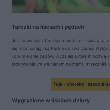
Tarczki na liściach i pędach
Jeśli zauważysz tarczki na pędach i liściach, to 
się rozmnażają i są trudne do zwalczenia. Wysysa
i obumieranie pędów. Wydzielają rosę miodową 
(pokryte białym wełnianym nalotem), miseczniki (wy
Tuje - choroby i szkodniki
Wygryzione w liściach dziury