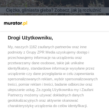
Ciężka, gliniasta gleba? Zobacz, jak ją rozluźnić
Więcej
Drogi Użytkowniku,
My, naszych 1162 zaufanych partnerów oraz inne
Żaden utwór zamieszczony w serwisie nie może być powielany i
podmioty z Grupy ZPR Media uzyskujemy dostęp i
rozpowszechniany lub dalej rozpowszechniany w jakikolwiek
sposób (w tym także elektroniczny lub mechaniczny) na
przechowujemy informacje na urządzeniu oraz
jakimkolwiek polu eksploatacji w jakiejkolwiek formie, włącznie z
przetwarzamy dane osobowe, takie jak unikalne
umieszczaniem w Internecie bez pisemnej zgody właściciela praw.
Jakiekolwiek użycie lub wykorzystanie utworów w całości lub w
identyfikatory, standardowe informacje wysyłane przez
części z naruszeniem prawa, tzn. bez właściwej zgody, jest
urządzenie czy dane przeglądania w celu zapewniania
zabronione pod groźbą kary i może być ścigane prawnie.
spersonalizowanych reklam, wybór spersonalizowanych
treści, pomiar reklam i treści, badanie odbiorców oraz
ulepszanie usług. Za zgodą Użytkownika my i Zaufani
Partnerzy możemy używać dokładnych danych
geolokalizacyjnych oraz aktywnie skanować
charakterystykę urządzenia do celów identyfikacji.