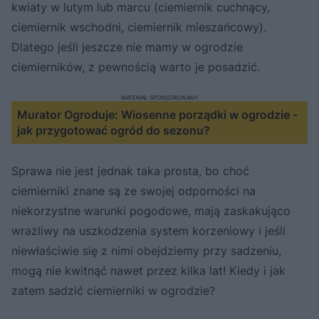
kwiaty w lutym lub marcu (ciemiernik cuchnący,
ciemiernik wschodni, ciemiernik mieszańcowy).
Dlatego jeśli jeszcze nie mamy w ogrodzie
ciemierników, z pewnością warto je posadzić.
MATERIAŁ SPONSOROWANY
Murator Ogroduje: Wiosenne porządki w ogrodzie -
jak przygotować ogród do sezonu?
Sprawa nie jest jednak taka prosta, bo choć
ciemierniki znane są ze swojej odporności na
niekorzystne warunki pogodowe, mają zaskakująco
wrażliwy na uszkodzenia system korzeniowy i jeśli
niewłaściwie się z nimi obejdziemy przy sadzeniu,
mogą nie kwitnąć nawet przez kilka lat! Kiedy i jak
zatem sadzić ciemierniki w ogrodzie?