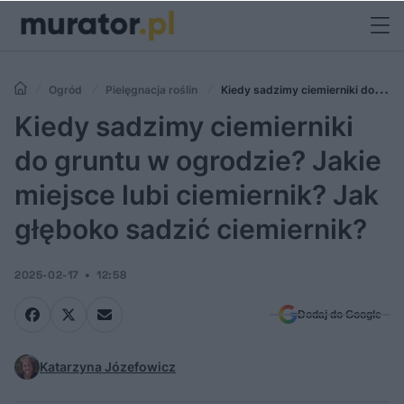
Ogród
Pielęgnacja roślin
Kiedy sadzimy ciemierniki do
gruntu w ogrodzie? Jakie miejsce lubi ciemiernik? Jak głęboko sadzić
Kiedy sadzimy ciemierniki
ciemiernik?
do gruntu w ogrodzie? Jakie
miejsce lubi ciemiernik? Jak
głęboko sadzić ciemiernik?
2025-02-17
12:58
Dodaj do Google
Katarzyna Józefowicz