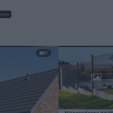
drewna
21
Nieogrodzona dział