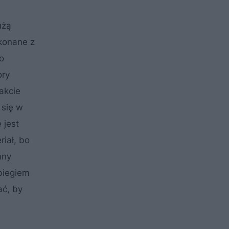
użą
konane z
o
ory
akcie
 się w
 jest
iał, bo
nny
biegiem
ać, by