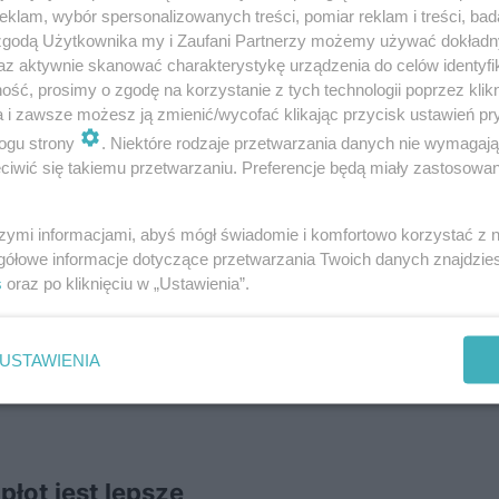
traktowane nim drewno można wykończyć innym środkie
klam, wybór spersonalizowanych treści, pomiar reklam i treści, bad
ty poddane impregnacji, jednak wiąże się to z wyższą c
 zgodą Użytkownika my i Zaufani Partnerzy możemy używać dokład
az aktywnie skanować charakterystykę urządzenia do celów identyfi
ść, prosimy o zgodę na korzystanie z tych technologii poprzez klikn
a i zawsze możesz ją zmienić/wycofać klikając przycisk ustawień pr
ogu strony
. Niektóre rodzaje przetwarzania danych nie wymagaj
iwić się takiemu przetwarzaniu. Preferencje będą miały zastosowanie
szymi informacjami, abyś mógł świadomie i komfortowo korzystać z
gółowe informacje dotyczące przetwarzania Twoich danych znajdzi
s
oraz po kliknięciu w „Ustawienia”.
USTAWIENIA
łot jest lepsze