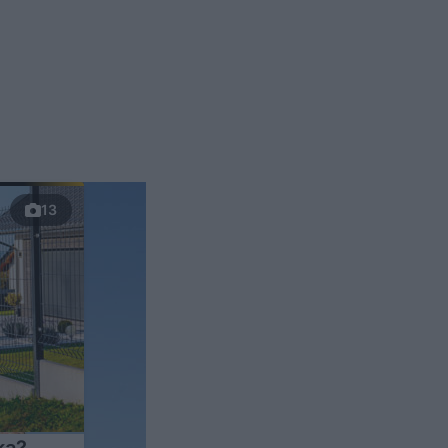
13
ka?