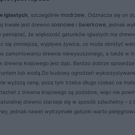
modrzew
 iglastych
, szczególnie
. Odznacza się on d
sosnowe
świerkowe
j trwałe jest drewno
i
, jednak wy
eży pamiętać, że większość gatunków iglastych ma drewn
ść się zmniejsza, wypływa żywica, co może obniżyć wal
e po zamontowaniu drewna niewysuszonego, a także w tr
ów drewna krajowego jest dąb. Bardzo dobrze sprawdza
 gruntem lub wodą.Do budowy ogrodzeń wykorzystywane
ie wyższą cenę, poza tym trzeba długo czekać na mater
ztachet z drewna krajowego są podobne, więc nie powi
turalnej drewno starzeje się w sposób szlachetny – z 
arwy, jednak nawet wytrzymałe gatunki warto pielęgnow