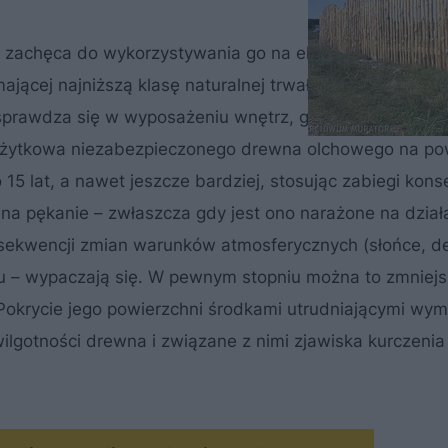
 zachęca do wykorzystywania go na elementy płotów. 
jącej najniższą klasę naturalnej trwałości (wobec grz
prawdza się w wyposażeniu wnętrz, gdzie nie jest nar
użytkowa niezabezpieczonego drewna olchowego na po
15 lat, a nawet jeszcze bardziej, stosując zabiegi kon
na pękanie – zwłaszcza gdy jest ono narażone na dział
sekwencji zmian warunków atmosferycznych (słońce, d
iu – wypaczają się. W pewnym stopniu można to zmniejs
 Pokrycie jego powierzchni środkami utrudniającymi wy
ilgotności drewna i związane z nimi zjawiska kurczenia