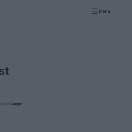
Menu
st
daj do Google