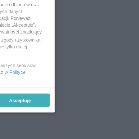
m (na
anie odbiorców oraz
eną
nych danych
kacji. Ponieważ
ięcie „Akceptuję”.
ywatności znajdujący
ą zgody użytkownika,
 tylko na tej
 naszych serwisów
esz w
Polityce
Akceptuję