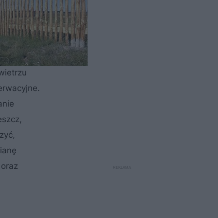
Jednak
ybów) nie
ażone na
wietrzu
serwacyjne.
anie
eszcz,
zyć,
mianę
 oraz