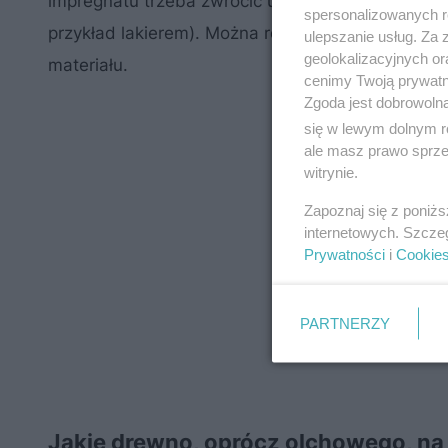
impregnatu trzeba zwrócić uwagę na to, czy po
spersonalizowanych re
przykład lakierem). Można również kupić sztache
ulepszanie usług. Za
geolokalizacyjnych or
materiału.
cenimy Twoją prywatno
Zgoda jest dobrowoln
się w lewym dolnym r
ale masz prawo sprzec
witrynie.
Zapoznaj się z poniż
internetowych. Szcze
Prywatności
i
Cookie
PARTNERZY
Jakie drewno, oprócz olchowego, na p