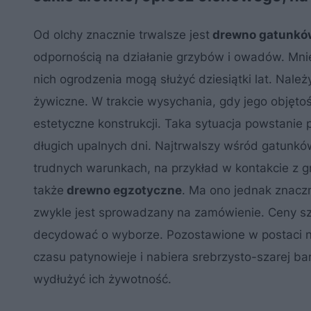
Od olchy znacznie trwalsze jest
drewno gatunków
odpornością na działanie grzybów i owadów. Mnie
nich ogrodzenia mogą służyć dziesiątki lat. Nal
żywiczne. W trakcie wysychania, gdy jego objęto
estetyczne konstrukcji. Taka sytuacja powstani
długich upalnych dni. Najtrwalszy wśród gatunk
trudnych warunkach, na przykład w kontakcie z
także
drewno egzotyczne
. Ma ono jednak znaczn
zwykle jest sprowadzany na zamówienie. Ceny s
decydować o wyborze. Pozostawione w postaci na
czasu patynowieje i nabiera srebrzysto-szarej b
wydłużyć ich żywotność.