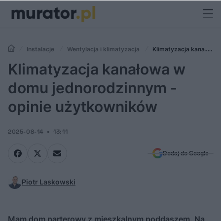
Instalacje
Wentylacja i klimatyzacja
Klimatyzacja kanałowa
w domu jednorodzinnym - opinie użytkowników
Klimatyzacja kanałowa w
domu jednorodzinnym -
opinie użytkowników
2025-08-14
13:11
Dodaj do Google
Piotr Laskowski
Mam dom parterowy z mieszkalnym poddaszem. Na