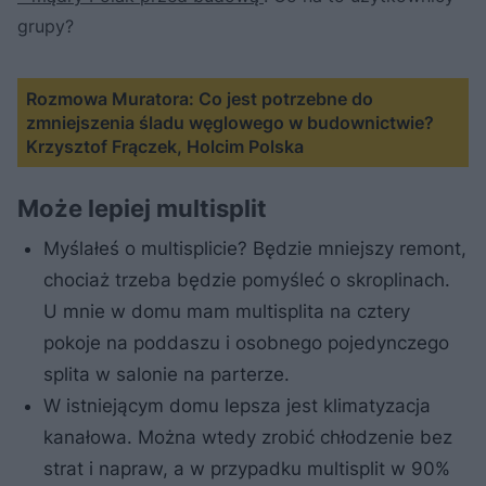
grupy?
Rozmowa Muratora: Co jest potrzebne do
zmniejszenia śladu węglowego w budownictwie?
Krzysztof Frączek, Holcim Polska
Może lepiej multisplit
Myślałeś o multisplicie? Będzie mniejszy remont,
chociaż trzeba będzie pomyśleć o skroplinach.
U mnie w domu mam multisplita na cztery
pokoje na poddaszu i osobnego pojedynczego
splita w salonie na parterze.
W istniejącym domu lepsza jest klimatyzacja
kanałowa. Można wtedy zrobić chłodzenie bez
strat i napraw, a w przypadku multisplit w 90%