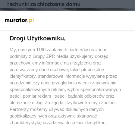
rachunki za chłodzenie domu
Więcej
Drogi Użytkowniku,
My, naszych 1160 zaufanych partnerów oraz inne
Żaden utwór zamieszczony w serwisie nie może być powielany i
podmioty z Grupy ZPR Media uzyskujemy dostęp i
rozpowszechniany lub dalej rozpowszechniany w jakikolwiek
sposób (w tym także elektroniczny lub mechaniczny) na
przechowujemy informacje na urządzeniu oraz
jakimkolwiek polu eksploatacji w jakiejkolwiek formie, włącznie z
przetwarzamy dane osobowe, takie jak unikalne
umieszczaniem w Internecie bez pisemnej zgody właściciela praw.
Jakiekolwiek użycie lub wykorzystanie utworów w całości lub w
identyfikatory, standardowe informacje wysyłane przez
części z naruszeniem prawa, tzn. bez właściwej zgody, jest
urządzenie czy dane przeglądania w celu zapewniania
zabronione pod groźbą kary i może być ścigane prawnie.
spersonalizowanych reklam, wybór spersonalizowanych
treści, pomiar reklam i treści, badanie odbiorców oraz
ulepszanie usług. Za zgodą Użytkownika my i Zaufani
Partnerzy możemy używać dokładnych danych
geolokalizacyjnych oraz aktywnie skanować
charakterystykę urządzenia do celów identyfikacji.
O nas
Ponieważ cenimy Twoją prywatność, prosimy o zgodę na