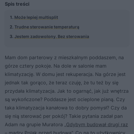
Spis treści
Może lepiej multisplit
Trudne sterowanie temperaturą
Jestem zadowolony. Bez sterowania
Mam dom parterowy z mieszkalnym poddaszem, na
górze cztery pokoje. Na dole w salonie mam
klimatyzację. W domu jest rekuperacja. Na górze jest
jednak tak gorąco, że teraz czuję, że tu też by się
przydała klimatyzacja. Jak to ogarnąć, jak już wnętrza
są wykończone? Poddasze jest ocieplone pianą. Czy
taka klimatyzacja kanałowa to dobry pomysł? Czy da
się nią sterować per pokój? Takie pytania zadał pan
Adam na grupie Muratora
„Gdybym budował drugi raz
– mądry Polak przed budową”
. Co na to użytkownicy