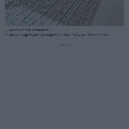
Autor: Andrzej Szandomirski
Każda pętla ogrzewania podłogowego musi być w całości zrobiona z
jednego odcinka rury, bez połączeń w podłodze, bo mogłyby się
rozszczelnić podczas eksploatacji