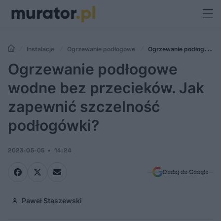
Instalacje
Ogrzewanie podłogowe
Ogrzewanie podłogowe
wodne bez przecieków. Jak zapewnić szczelność podłogówki?
Ogrzewanie podłogowe
wodne bez przecieków. Jak
zapewnić szczelność
podłogówki?
2023-05-05
14:24
Dodaj do Google
Paweł Staszewski