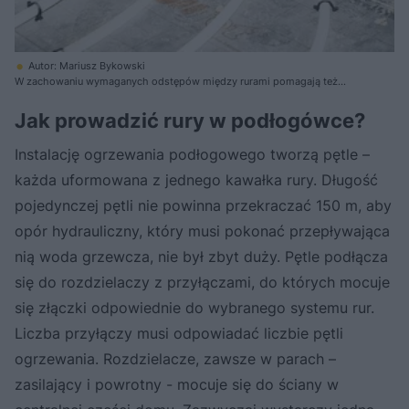
Autor: Mariusz Bykowski
W zachowaniu wymaganych odstępów między rurami pomagają też
szyny z wycięciami, w których umieszcza się przewody
Jak prowadzić rury w podłogówce?
Instalację ogrzewania podłogowego tworzą pętle –
każda uformowana z jednego kawałka rury. Długość
pojedynczej pętli nie powinna przekraczać 150 m, aby
opór hydrauliczny, który musi pokonać przepływająca
nią woda grzewcza, nie był zbyt duży. Pętle podłącza
się do rozdzielaczy z przyłączami, do których mocuje
się złączki odpowiednie do wybranego systemu rur.
Liczba przyłączy musi odpowiadać liczbie pętli
ogrzewania. Rozdzielacze, zawsze w parach –
zasilający i powrotny - mocuje się do ściany w