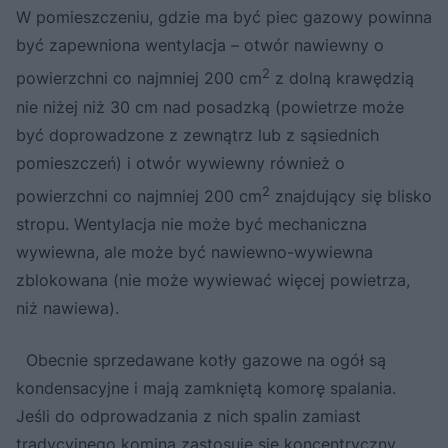
W pomieszczeniu, gdzie ma być piec gazowy powinna
być zapewniona wentylacja – otwór nawiewny o
2
powierzchni co najmniej 200 cm
z dolną krawędzią
nie niżej niż 30 cm nad posadzką (powietrze może
być doprowadzone z zewnątrz lub z sąsiednich
pomieszczeń) i otwór wywiewny również o
2
powierzchni co najmniej 200 cm
znajdujący się blisko
stropu. Wentylacja nie może być mechaniczna
wywiewna, ale może być nawiewno-wywiewna
zblokowana (nie może wywiewać więcej powietrza,
niż nawiewa).
Obecnie sprzedawane kotły gazowe na ogół są
kondensacyjne i mają zamkniętą komorę spalania.
Jeśli do odprowadzania z nich spalin zamiast
tradycyjnego komina zastosuje się koncentryczny