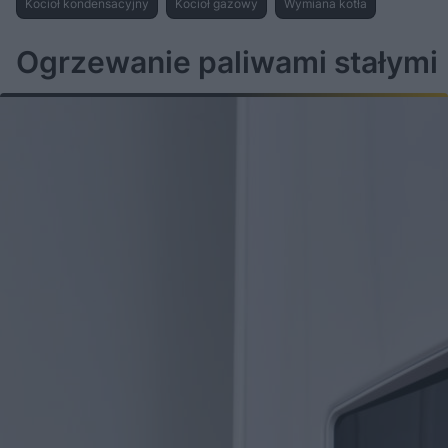
Kocioł kondensacyjny
Kocioł gazowy
Wymiana kotła
Ogrzewanie paliwami stałymi