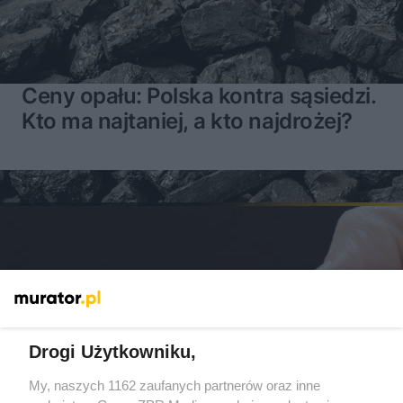
Ceny opału: Polska kontra sąsiedzi.
Kto ma najtaniej, a kto najdrożej?
Drogi Użytkowniku,
My, naszych 1162 zaufanych partnerów oraz inne