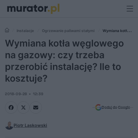
Instalacje
Ogrzewanie paliwami stałymi
Wymiana kotła
węglowego na gazowy: czy trzeba przerobić instalację? Ile to
Wymiana kotła węglowego
kosztuje?
na gazowy: czy trzeba
przerobić instalację? Ile to
kosztuje?
2018-09-28
12:39
Dodaj do Google
Piotr Laskowski