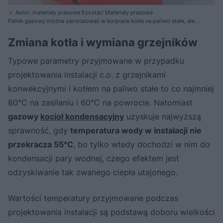
Autor: materiały prasowe Ecostar/ Materiały prasowe
Palnik gazowy można zainstalować w korpusie kotła na paliwo stałe, ale
nie zawsze jest to dobry pomysł. Moc nadających się do tego palników
jest często zbyt duża, a sprawność, jaką uzyska stary kocioł z nowym
Zmiana kotła i wymiana grzejników
palnikiem, nie będzie tak wysoka jak nowoczesnego kotła
kondensacyjnego
Typowe parametry przyjmowane w przypadku
projektowania instalacji c.o. z grzejnikami
konwekcyjnymi i kotłem na paliwo stałe to co najmniej
80°C na zasilaniu i 60°C na powrocie. Natomiast
gazowy
kocioł kondensacyjny
uzyskuje najwyższą
sprawność, gdy
temperatura wody w instalacji nie
przekracza 55°C
, bo tylko wtedy dochodzi w nim do
kondensacji pary wodnej, czego efektem jest
odzyskiwanie tak zwanego ciepła utajonego.
Wartości temperatury przyjmowane podczas
projektowania instalacji są podstawą doboru wielkości