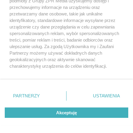
podmioty z Grupy ZPR Media uzyskujemy dostęp i
przechowujemy informacje na urządzeniu oraz
przetwarzamy dane osobowe, takie jak unikalne
identyfikatory, standardowe informacje wysyłane przez
urządzenie czy dane przeglądania w celu zapewniania
spersonalizowanych reklam, wybór spersonalizowanych
Pellet w Polsce drogi, a za granicą?
treści, pomiar reklam i treści, badanie odbiorców oraz
Porównujemy ceny pelletu w Europie
ulepszanie usług. Za zgodą Użytkownika my i Zaufani
Partnerzy możemy używać dokładnych danych
geolokalizacyjnych oraz aktywnie skanować
charakterystykę urządzenia do celów identyfikacji.
Ponieważ cenimy Twoją prywatność, prosimy o zgodę na
korzystanie z tych technologii poprzez kliknięcie
„Akceptuję”. Zgoda jest dobrowolna i zawsze możesz ją
zmienić/wycofać klikając przycisk ustawień prywatności
PARTNERZY
USTAWIENIA
znajdujący się w lewym dolnym rogu strony
. Niektóre
rodzaje przetwarzania danych nie wymagają zgody
Akceptuję
użytkownika, ale masz prawo sprzeciwić się takiemu
przetwarzaniu. Preferencje będą miały zastosowanie tylko
na tej witrynie.