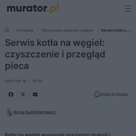
Instalacje
Ogrzewanie paliwami stałymi
Serwis kotła na
węgiel: czyszczenie i przegląd pieca
Serwis kotła na węgiel:
czyszczenie i przegląd
pieca
2021-04-16
13:40
Dodaj do Google
Anna Kazimierowicz
Kotły na węgiel wymagają regularnej obsługi i