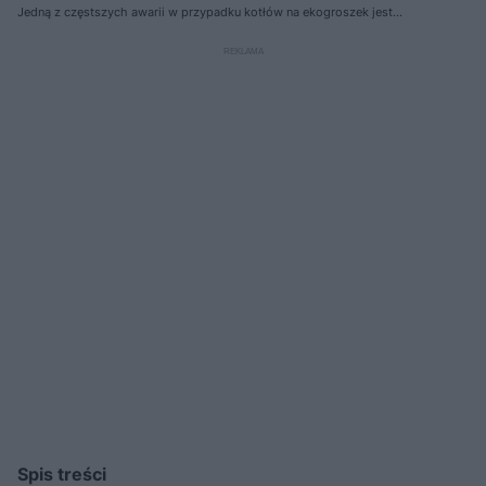
Jedną z częstszych awarii w przypadku kotłów na ekogroszek jest
zerwanie śruby zabezpieczającej motoreduktora
Spis treści