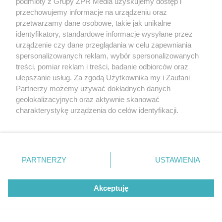
podmioty z Grupy ZPR Media uzyskujemy dostęp i
przechowujemy informacje na urządzeniu oraz
przetwarzamy dane osobowe, takie jak unikalne
identyfikatory, standardowe informacje wysyłane przez
urządzenie czy dane przeglądania w celu zapewniania
spersonalizowanych reklam, wybór spersonalizowanych
treści, pomiar reklam i treści, badanie odbiorców oraz
ulepszanie usług. Za zgodą Użytkownika my i Zaufani
Partnerzy możemy używać dokładnych danych
geolokalizacyjnych oraz aktywnie skanować
charakterystykę urządzenia do celów identyfikacji.
Ponieważ cenimy Twoją prywatność, prosimy o zgodę na
korzystanie z tych technologii poprzez kliknięcie
Aktualne ceny drewna opałowego w Polsce -
„Akceptuję”. Zgoda jest dobrowolna i zawsze możesz ją
zmienić/wycofać klikając przycisk ustawień prywatności
marzec 2026. Ile zapłacisz za opał?
PARTNERZY
USTAWIENIA
znajdujący się w lewym dolnym rogu strony
. Niektóre
rodzaje przetwarzania danych nie wymagają zgody
Akceptuję
użytkownika, ale masz prawo sprzeciwić się takiemu
Więcej
przetwarzaniu. Preferencje będą miały zastosowanie tylko
na tej witrynie.