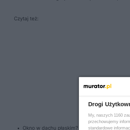
Czytaj też:
Drogi Użytkow
My, naszych 1160 zau
przechowujemy informa
Okno w dachu płaskim? Tak, to możliwe!
standardowe informac