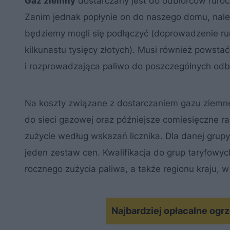
Gaz ziemny
dostarczany jest do odbiorców ruroc
Zanim jednak popłynie on do naszego domu, należy
będziemy mogli się podłączyć (doprowadzenie rur
kilkunastu tysięcy złotych). Musi również powsta
i rozprowadzająca paliwo do poszczególnych od
Na koszty związane z dostarczaniem gazu ziemn
do sieci gazowej oraz późniejsze comiesięczne ra
zużycie według wskazań licznika. Dla danej grupy 
jeden zestaw cen. Kwalifikacja do grup taryfowy
rocznego zużycia paliwa, a także regionu kraju, 
Najbardziej opłacalne og