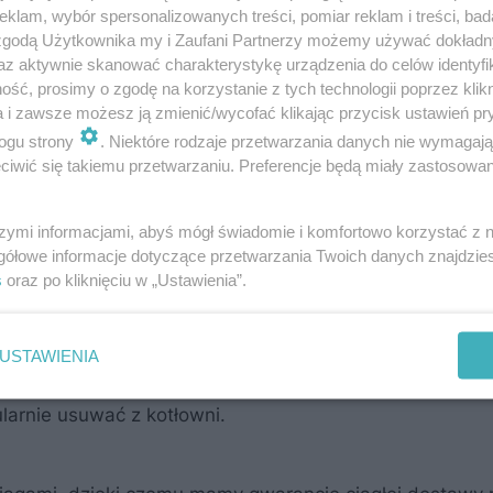
klam, wybór spersonalizowanych treści, pomiar reklam i treści, bad
 zgodą Użytkownika my i Zaufani Partnerzy możemy używać dokład
az aktywnie skanować charakterystykę urządzenia do celów identyfi
iemny
ść, prosimy o zgodę na korzystanie z tych technologii poprzez klikn
a i zawsze możesz ją zmienić/wycofać klikając przycisk ustawień pr
iepłowniczej, warto zastanowić się nad wyborem paliwa
ogu strony
. Niektóre rodzaje przetwarzania danych nie wymagaj
iwić się takiemu przetwarzaniu. Preferencje będą miały zastosowanie
ych paliw, jednak dzięki kilku ważnym zaletom ogrzewa
zem są niezbyt drogie, a instalacje dobrze znane wyko
szymi informacjami, abyś mógł świadomie i komfortowo korzystać z
ją. Po uruchomieniu kotła gazowego możemy o nim prak
gółowe informacje dotyczące przetwarzania Twoich danych znajdzi
. Nie musimy się też martwić, że podczas naszej nieob
s
oraz po kliknięciu w „Ustawienia”.
chłodzą. Dom z ogrzewaniem na gaz można pozostawić b
 a wszystkie kotły są obowiązkowo wyposażane przez p
USTAWIENIA
generuje niewiele zanieczyszczeń. Nie towarzyszy mu
larnie usuwać z kotłowni.