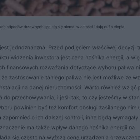
ch odpadów drzewnych spalają się niemal w całości i dają dużo ciepła
e jest jednoznaczna. Przed podjęciem właściwej decyzji 
nktu widzenia inwestora jest cena nośnika energii, a wię
h finansowych rozważania dotyczące wyboru paliwa n
 że zastosowanie taniego paliwa nie jest możliwe ze w
nstalacji na danej nieruchomości. Warto również wziąć
do przechowywania, i jeśli tak, to czy jesteśmy w stani
oru powinien być też komfort obsługi zasilanego nim 
 zapomnieć o ich dalszej kontroli, inne będą wymagały
 znaczenie ma także wpływ danego nośnika energii na
ekłada się często na wyższą cenę urządzenia grzewczego