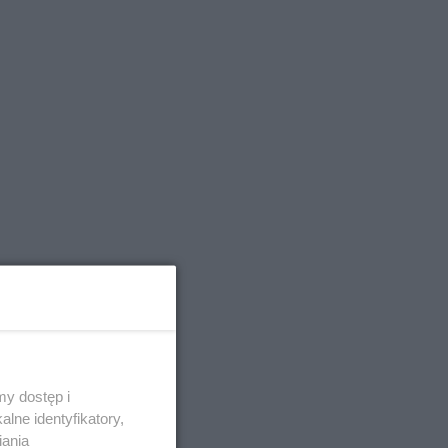
y dostęp i
lne identyfikatory,
iania