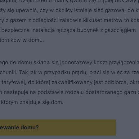
iągami, dzięki czemu mamy gwarancję ciągłej dostawy 
 się upewnić, czy w okolicy istnieje sieć gazowa, do k
y z gazem z odległości zaledwie kilkuset metrów to ko
ć bezpieczna instalacja łącząca budynek z gazociągiem
biorników w domu.
ego do domu składa się jednorazowy koszt przyłączeni
chunki. Tak jak w przypadku prądu, płaci się więc za rz
taryfowej, do której zakwalifikowany jest odbiorca, okr
ch następuje na podstawie rodzaju dostarczanego gazu
w którym znajduje się dom.
rzewanie domu?