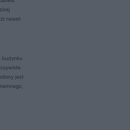
paliwa.
tórej
szt nawet
a budynku
eczywiste
eślony jest
 ziemnego,