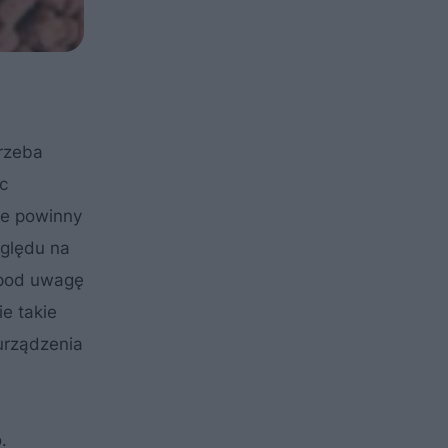
trzeba
c
ie powinny
zględu na
 pod uwagę
e takie
urządzenia
.