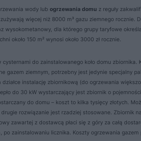
grzewania wody lub
ogrzewania domu
z reguły zakwali
e zużywają więcej niż 8000 m³ gazu ziemnego rocznie. 
gaz wysokometanowy, dla którego grupy taryfowe określ
hni około 150 m² wynosi około 3000 zł rocznie.
 cysternami do zainstalowanego koło domu zbiornika. K
ane gazem ziemnym, potrzebny jest jedynie specjalny pa
działce instalację zbiornikową (do ogrzewania większo
pło do 30 kW wystarczający jest zbiornik o pojemności
ostarczany do domu – koszt to kilka tysięcy złotych. Mo
drugie rozwiązanie jest rzadziej stosowane. Zbiornik na
owy zawartej z dostawcą płaci się z góry za całą dosta
a, po zainstalowaniu licznika. Koszty ogrzewania gazem