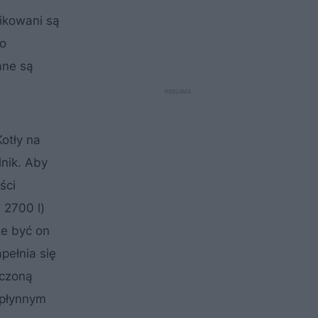
fikowani są
Do
ane są
otły na
lnik. Aby
ści
 2700 l)
że być on
pełnia się
rczoną
 płynnym