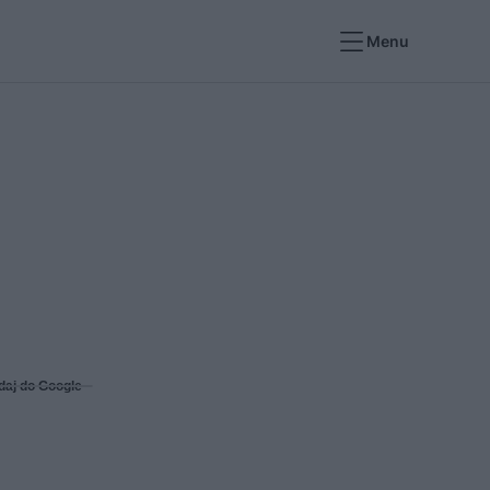
Menu
daj do Google