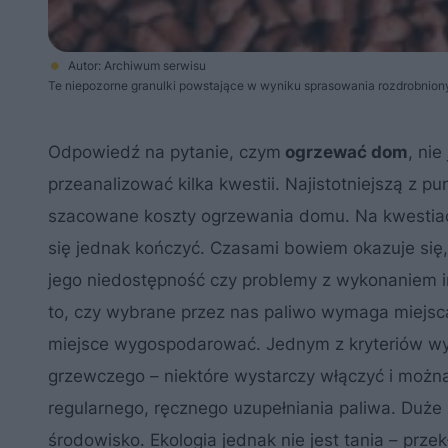
Autor: Archiwum serwisu
Te niepozorne granulki powstające w wyniku sprasowania rozdrobniony
Odpowiedź na pytanie, czym
ogrzewać dom
, ni
przeanalizować kilka kwestii. Najistotniejszą z pu
szacowane koszty ogrzewania domu. Na kwestiac
się jednak kończyć. Czasami bowiem okazuje się,
jego niedostępność czy problemy z wykonaniem i
to, czy wybrane przez nas paliwo wymaga miejsca 
miejsce wygospodarować. Jednym z kryteriów wyb
grzewczego – niektóre wystarczy włączyć i można
regularnego, ręcznego uzupełniania paliwa. Duże
środowisko. Ekologia jednak nie jest tania – prz