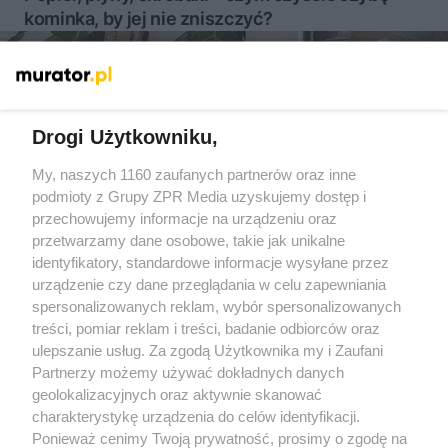
kominka, by jej nie zniszczyć?
Więcej
Drogi Użytkowniku,
My, naszych 1160 zaufanych partnerów oraz inne
Żaden utwór zamieszczony w serwisie nie może być powielany i
rozpowszechniany lub dalej rozpowszechniany w jakikolwiek sposób
podmioty z Grupy ZPR Media uzyskujemy dostęp i
(w tym także elektroniczny lub mechaniczny) na jakimkolwiek polu
przechowujemy informacje na urządzeniu oraz
eksploatacji w jakiejkolwiek formie, włącznie z umieszczaniem w
przetwarzamy dane osobowe, takie jak unikalne
Internecie bez pisemnej zgody właściciela praw. Jakiekolwiek użycie
lub wykorzystanie utworów w całości lub w części z naruszeniem
identyfikatory, standardowe informacje wysyłane przez
prawa, tzn. bez właściwej zgody, jest zabronione pod groźbą kary i
urządzenie czy dane przeglądania w celu zapewniania
może być ścigane prawnie.
spersonalizowanych reklam, wybór spersonalizowanych
treści, pomiar reklam i treści, badanie odbiorców oraz
ulepszanie usług. Za zgodą Użytkownika my i Zaufani
Partnerzy możemy używać dokładnych danych
geolokalizacyjnych oraz aktywnie skanować
charakterystykę urządzenia do celów identyfikacji.
O nas
Ponieważ cenimy Twoją prywatność, prosimy o zgodę na