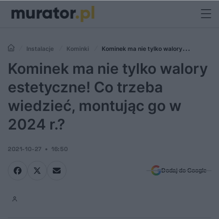
Instalacje
Kominki
Kominek ma nie tylko walory
estetyczne! Co trzeba wiedzieć, montując go w 2024 r.?
Kominek ma nie tylko walory
estetyczne! Co trzeba
wiedzieć, montując go w
2024 r.?
2021-10-27
16:50
Dodaj do Google