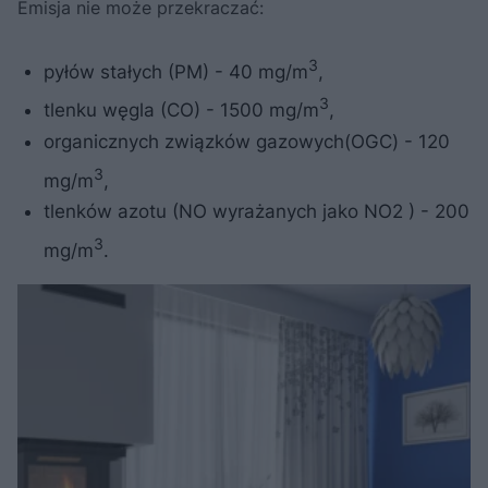
Emisja nie może przekraczać:
3
pyłów stałych (PM) - 40 mg/m
,
3
tlenku węgla (CO) - 1500 mg/m
,
organicznych związków gazowych(OGC) - 120
3
mg/m
,
tlenków azotu (NO wyrażanych jako NO2 ) - 200
3
mg/m
.