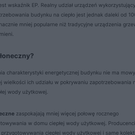
jest wskaźnik EP. Realny udział urządzeń wykorzystując
trzebowania budynku na ciepło jest jednak daleki od 10
nacznie mniej popularne niż tradycyjne urządzenia grze
mieni.
 słoneczny?
nia charakterystyki energetycznej budynku nie ma mowy
j wielkości ich udziału w pokrywaniu zapotrzebowania 
płej wody użytkowej.
neczne
zaspokajają mniej więcej połowę rocznego
otowywania w domu ciepłej wody użytkowej. Producenci
rzygotowywania ciepłej wody użytkowej i same kolekto