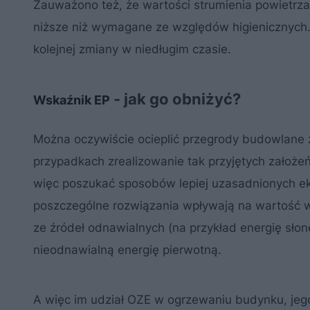
Zauważono też, że wartości strumienia powietrz
niższe niż wymagane ze względów higienicznych.
kolejnej zmiany w niedługim czasie.
- jak go obniżyć?
Wskaźnik EP
Można oczywiście ocieplić przegrody budowlane z
przypadkach zrealizowanie tak przyjętych założe
więc poszukać sposobów lepiej uzasadnionych eko
poszczególne rozwiązania wpływają na wartość w
ze źródeł odnawialnych (na przykład energię słon
nieodnawialną energię pierwotną.
A więc im udział OZE w ogrzewaniu budynku, jego