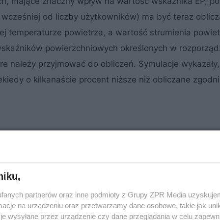
, mające znaczny wpływ na wartość wskaźnika EP, po
a wcześniej od liczby użytkowników) ma być teraz oblic
j temperaturze powietrza, a wartość strumienia powiet
wskaźników powierzchniowych określonych w rozporząd
tóre należy przyjmować do obliczeń. Symulacje wykazały,
iedy o kilkanaście procent niższe niż obliczane zgodni
onałą, twierdząc, że wyniki obliczeń wskaźnika EP nie
niku,
fanych partnerów oraz inne podmioty z Grupy ZPR Media uzyskujem
cje na urządzeniu oraz przetwarzamy dane osobowe, takie jak unika
je wysyłane przez urządzenie czy dane przeglądania w celu zapewn