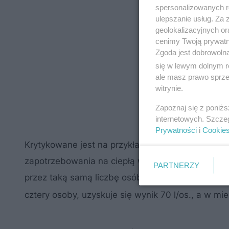
spersonalizowanych re
ulepszanie usług. Za
geolokalizacyjnych or
cenimy Twoją prywatno
Zgoda jest dobrowoln
się w lewym dolnym r
ale masz prawo sprzec
witrynie.
Zapoznaj się z poniż
internetowych. Szcze
Prywatności
i
Cookie
Krytykowane jest na przykład to, że w domach je
zapotrzebowania na ciepłą wodę w przeliczeniu
PARTNERZY
przez taką samą liczbę osób, co przeczy logice
cztery osoby, uzyskuje się wynik 70 l/os., a w m