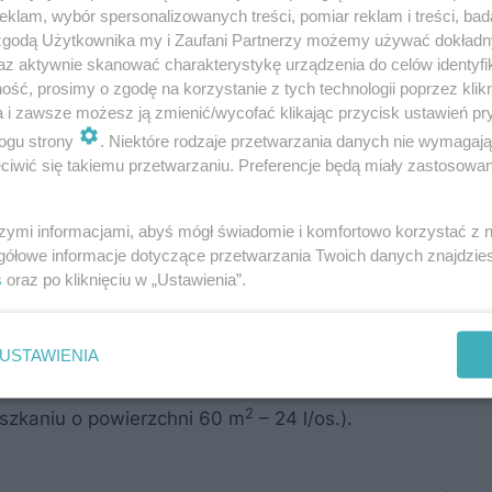
klam, wybór spersonalizowanych treści, pomiar reklam i treści, bad
 zgodą Użytkownika my i Zaufani Partnerzy możemy używać dokład
az aktywnie skanować charakterystykę urządzenia do celów identyfi
ść, prosimy o zgodę na korzystanie z tych technologii poprzez klikn
a i zawsze możesz ją zmienić/wycofać klikając przycisk ustawień pr
ogu strony
. Niektóre rodzaje przetwarzania danych nie wymagaj
iwić się takiemu przetwarzaniu. Preferencje będą miały zastosowanie
szymi informacjami, abyś mógł świadomie i komfortowo korzystać z
gółowe informacje dotyczące przetwarzania Twoich danych znajdzi
s
oraz po kliknięciu w „Ustawienia”.
dnorodzinnych o dużej powierzchni ogrzewanej wynik ob
 na osobę jest dużo wyższy niż w małym domu zamiesz
USTAWIENIA
2
 (w domu o powierzchni ogrzewanej 200 m
, w którym mi
2
ieszkaniu o powierzchni 60 m
– 24 l/os.).