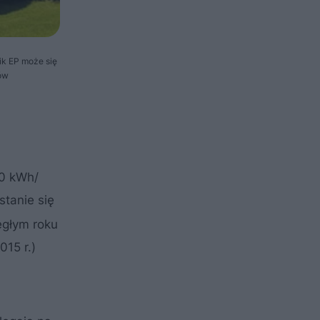
ik EP może się
rów
20 kWh/
stanie się
egłym roku
015 r.)