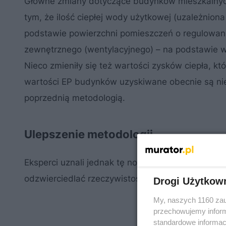
Główne zmiany dotyczące budynków mieszkalnych
tym, że ilość ciepłej wody użytkowej (uzależnion
podstawie powierzchni pomieszczeń o regulowane
zewnętrznego (wentylacyjnego) – na podstawie 
Nieco zmieniły się też wartości zysków ciepła, k
wartości EP budynków uzyskiwane obecnie są niek
poprzednią metodologią.
Ulepszenie metodologii
Eksperci uznali jednak tę nową za bardzo niedosk
odzwierciedlać rzeczywistości.
Drogi Użytkow
My, naszych 1160 zau
przechowujemy informa
standardowe informac