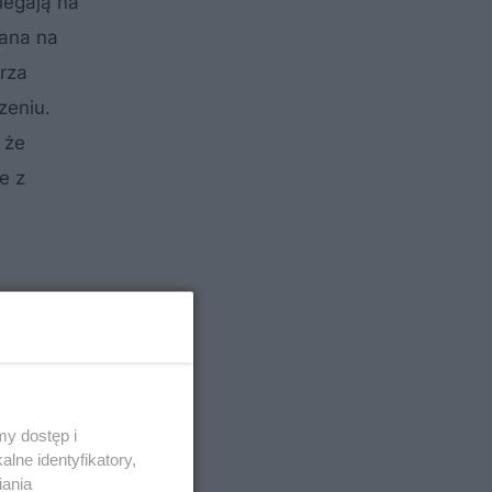
legają na
zana na
rza
zeniu.
 że
e z
 będą
y dostęp i
lne identyfikatory,
iania