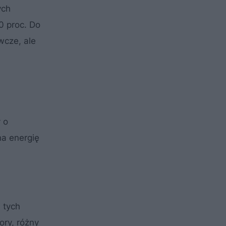
ych
0 proc. Do
wcze, ale
 o
na energię
 tych
ry, różny