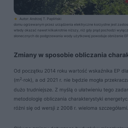
Autor: Andrzej T. Papliński
domu ogrzewanym przez urządzenia elektryczne korzystne jest zastos
wtedy okazać nawet kilkakrotnie niższy, niż gdy prąd pochodzi wyłąc
słonecznych do podgrzewania wody użytkowej powoduje obniżenie EP
Zmiany w sposobie obliczania chara
Od początku 2014 roku wartość wskaźnika EP dl
2
(m
·rok), a od 2021 r. nie będzie mogła przekra
dużo trudniejsze. Z myślą o ułatwieniu tego zadan
metodologię obliczania charakterystyki energetyc
różni się od wersji z 2008 r. wieloma szczegółami