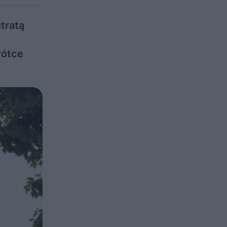
tratą
rótce