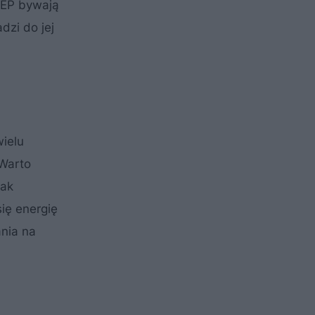
 EP bywają
zi do jej
wielu
 Warto
jak
ię energię
ania na