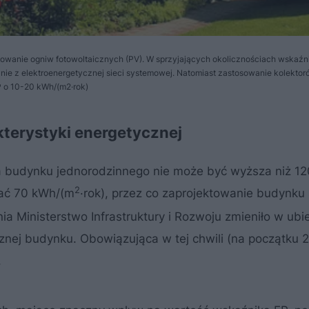
owanie ogniw fotowoltaicznych (PV). W sprzyjających okolicznościach wskaźn
znie z elektroenergetycznej sieci systemowej. Natomiast zastosowanie kolekto
 o 10-20 kWh/(m2·rok)
kterystyki energetycznej
a budynku jednorodzinnego nie może być wyższa niż 1
2
czać 70 kWh/(m
·rok), przez co zaprojektowanie budynku 
ia Ministerstwo Infrastruktury i Rozwoju zmieniło w ubi
znej budynku. Obowiązująca w tej chwili (na początku 2
.