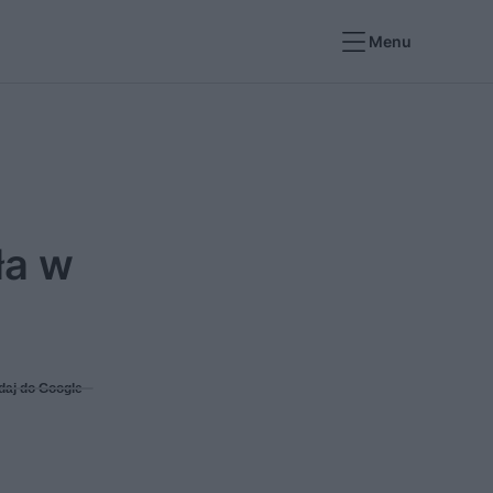
Menu
ła w
daj do Google