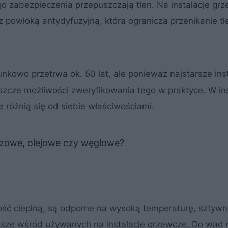
 zabezpieczenia przepuszczają tlen. Na instalacje gr
z powłoką antydyfuzyjną, która ogranicza przenikanie tl
kowo przetrwa ok. 50 lat, ale ponieważ najstarsze ins
eszcze możliwości zweryfikowania tego w praktyce. W in
re różnią się od siebie właściwościami.
azowe, olejowe czy węglowe?
ość cieplną, są odporne na wysoką temperaturę, sztywn
ańsze wśród używanych na instalacje grzewcze. Do wad