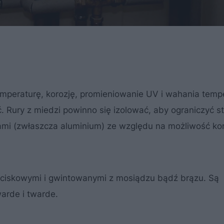
mperaturę, korozję, promieniowanie UV i wahania tempe
ć. Rury z miedzi powinno się izolować, aby ograniczyć st
ałami (zwłaszcza aluminium) ze względu na możliwość kor
 zaciskowymi i gwintowanymi z mosiądzu bądź brązu. Są
arde i twarde.