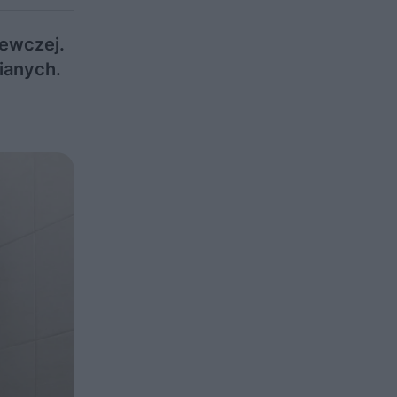
zewczej.
zianych.