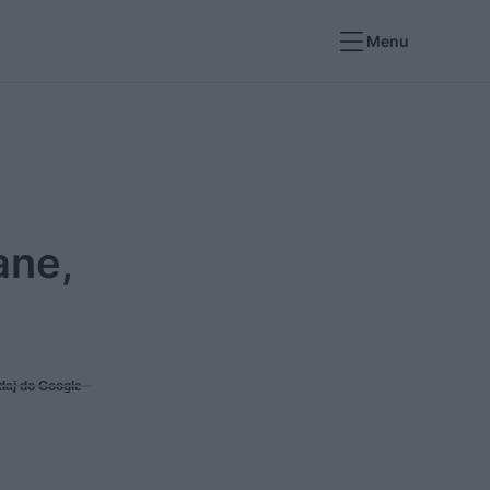
Menu
ane,
daj do Google