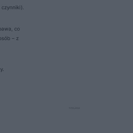
czynniki).
spawa, co
osób – z
y.