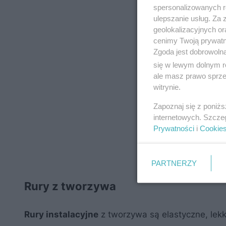
spersonalizowanych re
ulepszanie usług. Za
geolokalizacyjnych or
cenimy Twoją prywatno
Zgoda jest dobrowoln
się w lewym dolnym r
ale masz prawo sprzec
witrynie.
Zapoznaj się z poniż
internetowych. Szcze
Prywatności
i
Cookie
PARTNERZY
Rury z tworzywa
Rury instalacyjne
z tworzywa są elastyczne, lekki