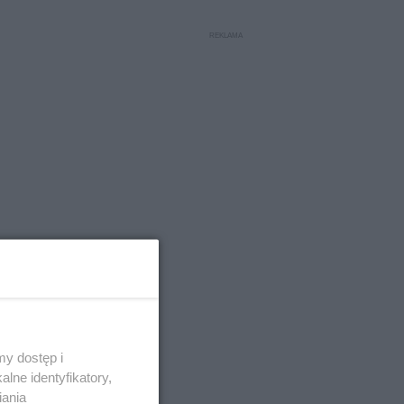
y dostęp i
lne identyfikatory,
iania