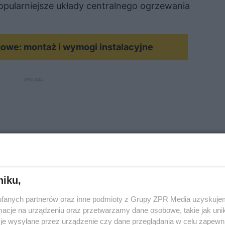
popularniejsze układy centralnego ogrzewania
we: montaż i wymogi instalacyjne
niku,
fanych partnerów oraz inne podmioty z Grupy ZPR Media uzyskujem
cje na urządzeniu oraz przetwarzamy dane osobowe, takie jak unika
je wysyłane przez urządzenie czy dane przeglądania w celu zapewn