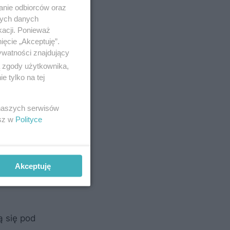
anie odbiorców oraz
nych danych
kacji. Ponieważ
ięcie „Akceptuję”.
ywatności znajdujący
ą zgody użytkownika,
 tylko na tej
 naszych serwisów
esz w
Polityce
Akceptuję
ą się pod