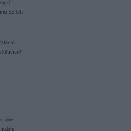
zewcze
enu do ich
talacje
stalacjach
e (nie
 można