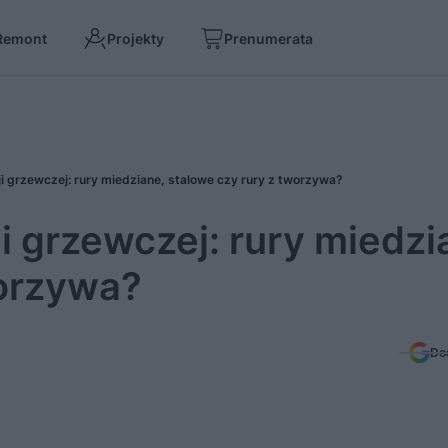
Remont
Projekty
Prenumerata
cji grzewczej: rury miedziane, stalowe czy rury z tworzywa?
ji grzewczej: rury miedzi
worzywa?
Do