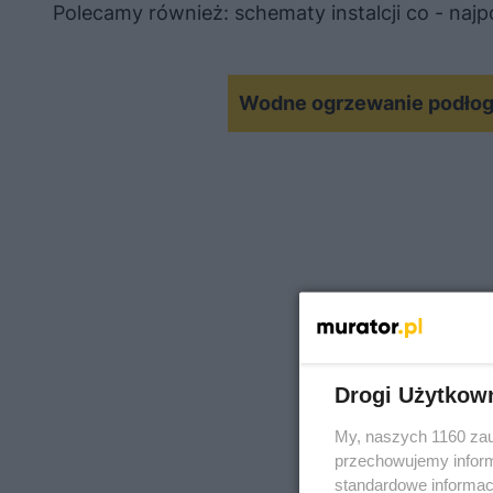
Polecamy również: schematy instalcji co - naj
Wodne ogrzewanie podłogo
Drogi Użytkow
My, naszych 1160 zau
przechowujemy informa
standardowe informac