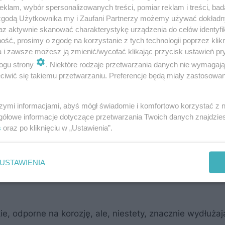
klam, wybór spersonalizowanych treści, pomiar reklam i treści, bad
 zgodą Użytkownika my i Zaufani Partnerzy możemy używać dokład
az aktywnie skanować charakterystykę urządzenia do celów identyfi
ść, prosimy o zgodę na korzystanie z tych technologii poprzez klikn
a i zawsze możesz ją zmienić/wycofać klikając przycisk ustawień pr
ogu strony
. Niektóre rodzaje przetwarzania danych nie wymagaj
iwić się takiemu przetwarzaniu. Preferencje będą miały zastosowanie
szymi informacjami, abyś mógł świadomie i komfortowo korzystać z
gółowe informacje dotyczące przetwarzania Twoich danych znajdzi
s
oraz po kliknięciu w „Ustawienia”.
USTAWIENIA
e, odporne na korozję, ale, niestety, znacznie wydłużaj