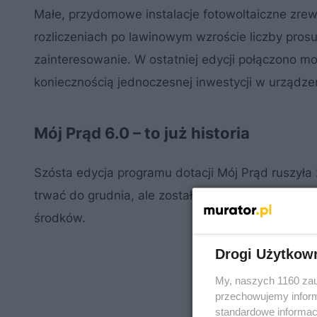
Małe, przydomowe instalacje fotowoltaiczne zre
rozliczeniach po lawinowym wzroście liczby pros
zainteresowanie. W ostatniej edycji połączono m
koniecznością jednoczesnej inwestycji w urządze
Mój Prąd 6.0 – to już historia
Szósta edycja programu dotacji Mój Prąd ruszyła 
trwać do grudnia, ale został przedłużony do sierp
środków.
Drogi Użytkow
My, naszych 1160 zau
przechowujemy informa
standardowe informac