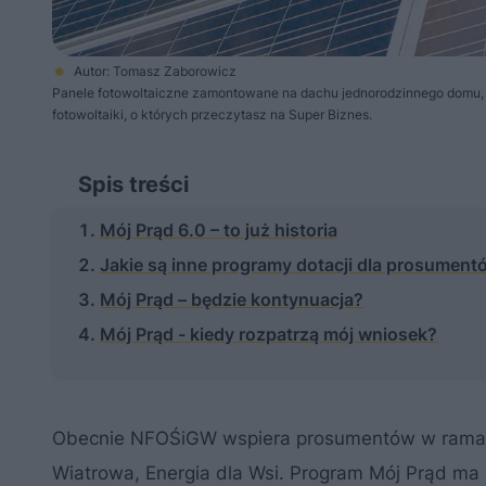
Autor: Tomasz Zaborowicz
Panele fotowoltaiczne zamontowane na dachu jednorodzinnego domu, z
fotowoltaiki, o których przeczytasz na Super Biznes.
Spis treści
Mój Prąd 6.0 – to już historia
Jakie są inne programy dotacji dla prosument
Mój Prąd – będzie kontynuacja?
Mój Prąd - kiedy rozpatrzą mój wniosek?
Obecnie NFOŚiGW wspiera prosumentów w ramach 
Wiatrowa, Energia dla Wsi. Program Mój Prąd ma