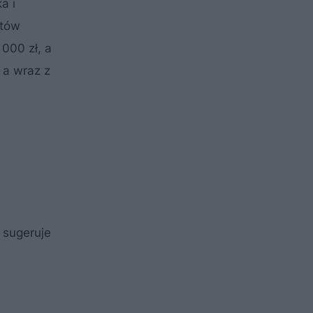
a i
ztów
000 zł, a
 a wraz z
 sugeruje