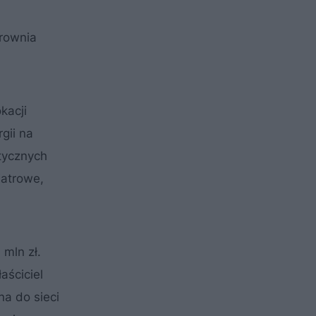
trownia
kacji
gii na
etycznych
iatrowe,
mln zł.
aściciel
a do sieci