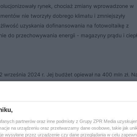
wolucjonizowały rynek, chociaż zmiany wprowadzone w
umentów nie tworzyły dobrego klimatu i zmniejszyły
ożliwość uzyskania dofinansowania na fotowoltaikę z
nie do przechowywania energii - magazyny prądu i ciep
2 września 2024 r. Jej budżet opiewał na 400 mln zł. N
nia, a ostatecznie do 31 października 2025 r. lub do wy
niku,
fanych partnerów oraz inne podmioty z Grupy ZPR Media uzyskujem
cje na urządzeniu oraz przetwarzamy dane osobowe, takie jak unika
je wysyłane przez urządzenie czy dane przeglądania w celu zapewn