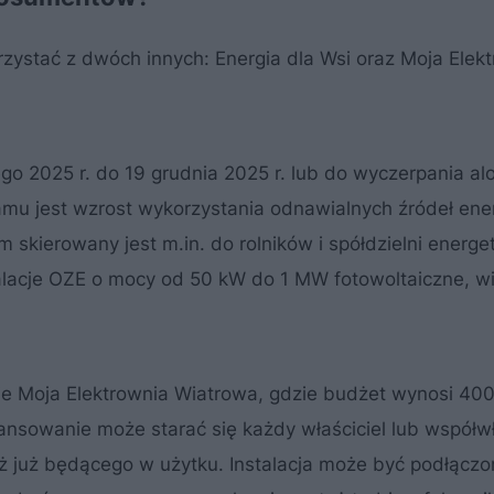
ystać z dwóch innych: Energia dla Wsi oraz Moja Elek
go 2025 r. do 19 grudnia 2025 r. lub do wyczerpania alo
amu jest wzrost wykorzystania odnawialnych źródeł ener
am skierowany jest m.in. do rolników i spółdzielni energ
alacje OZE o mocy od 50 kW do 1 MW fotowoltaiczne, w
e Moja Elektrownia Wiatrowa, gdzie budżet wynosi 400 
ansowanie może starać się każdy właściciel lub współwł
już będącego w użytku. Instalacja może być podłączon