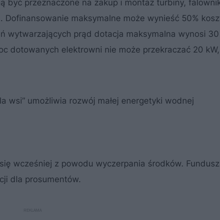
gą być przeznaczone na zakup i montaż turbiny, falownik
i. Dofinansowanie maksymalne może wynieść 50% kos
eń wytwarzających prąd dotacja maksymalna wynosi 30 
c dotowanych elektrowni nie może przekraczać 20 kW,
a wsi” umożliwia rozwój małej energetyki wodnej
się wcześniej z powodu wyczerpania środków. Fundusz
cji dla prosumentów.