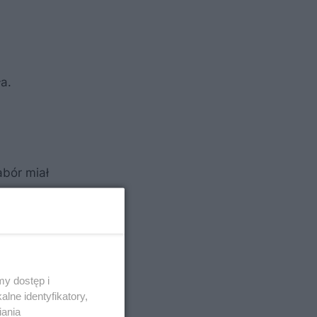
ła.
abór miał
czerpania
y dostęp i
lne identyfikatory,
iania