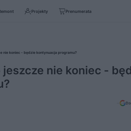
Remont
Projekty
Prenumerata
ze nie koniec - będzie kontynuacja programu?
 jeszcze nie koniec - bę
u?
Do