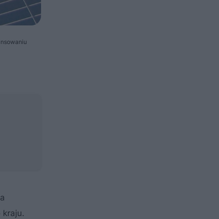
nansowaniu
ia
kraju.