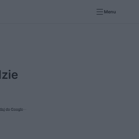
Menu
dzie
daj do Google