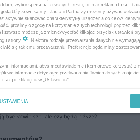
klam, wybór spersonalizowanych treści, pomiar reklam i treści, bad
 zgodą Użytkownika my i Zaufani Partnerzy możemy używać dokład
az aktywnie skanować charakterystykę urządzenia do celów identyfi
ść, prosimy o zgodę na korzystanie z tych technologii poprzez klikn
a i zawsze możesz ją zmienić/wycofać klikając przycisk ustawień pr
ogu strony
. Niektóre rodzaje przetwarzania danych nie wymagaj
iwić się takiemu przetwarzaniu. Preferencje będą miały zastosowanie
szymi informacjami, abyś mógł świadomie i komfortowo korzystać z
gółowe informacje dotyczące przetwarzania Twoich danych znajdzi
u złożono ponad 120 tys. wniosków, w tym 113 tys. na i
s
oraz po kliknięciu w „Ustawienia”.
 elektrycznej, 19 tys. - magazyn ciepła. Szósty nabór 
 godzinie 23:00.
USTAWIENIA
 być łatwiejsze, ale czy będą niższe?
prosumentów?