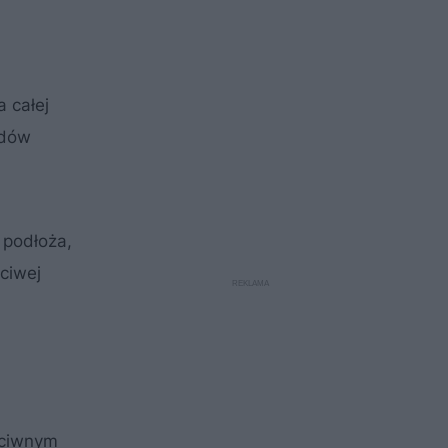
 całej
odów
 podłoża,
ciwej
eciwnym