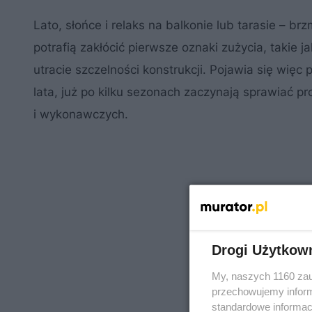
Lato, słońce i relaks na balkonie lub tarasie – b
potrafią zakłócić pierwsze oznaki zużycia, takie j
utracie szczelności konstrukcji. Pojawia się więc 
lata, już po kilku sezonach zaczynają sprawiać 
i wykonawczych.
Drogi Użytkow
My, naszych 1160 zau
przechowujemy informa
standardowe informac