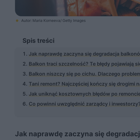
Autor: Maria Korneeva/ Getty Images
Spis treści
Jak naprawdę zaczyna się degradacja balkon
Balkon traci szczelność? Te błędy pojawiają si
Balkon niszczy się po cichu. Dlaczego proble
Tani remont? Najczęściej kończy się drogimi 
Jak uniknąć kosztownych błędów po remoncie
Co powinni uwzględnić zarządcy i inwestorzy
Jak naprawdę zaczyna się degradac