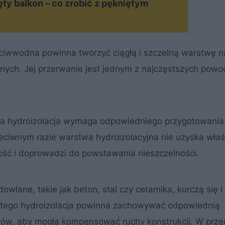
y balkon – co zrobić z pękniętym
eciwwodna powinna tworzyć ciągłą i szczelną warstwę na
jnych. Jej przerwanie jest jednym z najczęstszych pow
a hydroizolacja wymaga odpowiedniego przygotowania
zeciwnym razie warstwa hydroizolacyjna nie uzyska właś
łość i doprowadzi do powstawania nieszczelności.
owlane, takie jak beton, stal czy ceramika, kurczą się i
atego hydroizolacja powinna zachowywać odpowiednią
zów, aby mogła kompensować ruchy konstrukcji. W prz