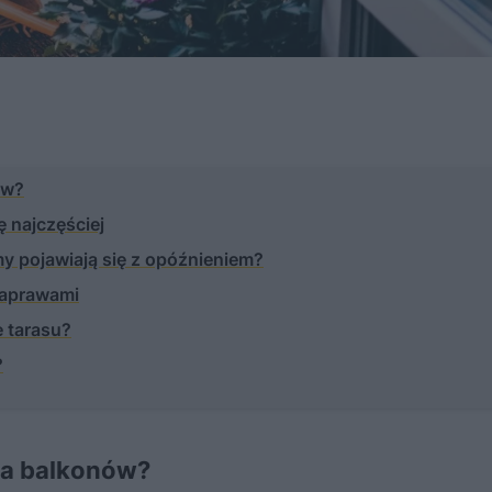
ów?
ę najczęściej
my pojawiają się z opóźnieniem?
naprawami
 tarasu?
?
ja balkonów?