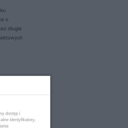
nku
ce o
zez długie
ojektowych
y dostęp i
lne identyfikatory,
iania