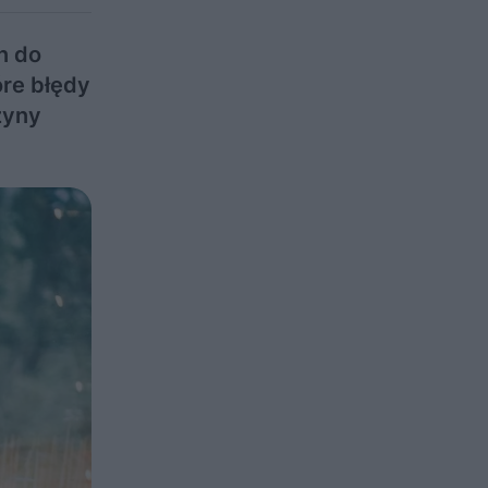
n do
óre błędy
zyny