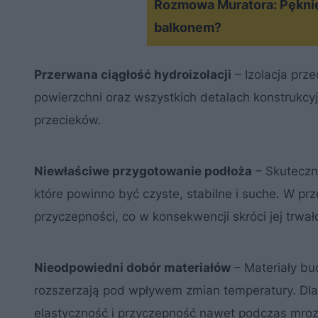
Rozmowa Muratora: Pęknięt
balkonem?
Przerwana ciągłość hydroizolacji
– Izolacja prz
powierzchni oraz wszystkich detalach konstrukcy
przecieków.
Niewłaściwe przygotowanie podłoża
– Skuteczn
które powinno być czyste, stabilne i suche. W pr
przyczepności, co w konsekwencji skróci jej trwa
Nieodpowiedni dobór materiałów
– Materiały bud
rozszerzają pod wpływem zmian temperatury. Dl
elastyczność i przyczepność nawet podczas mro