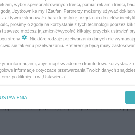
klam, wybór spersonalizowanych treści, pomiar reklam i treści, bad
 zgodą Użytkownika my i Zaufani Partnerzy możemy używać dokład
az aktywnie skanować charakterystykę urządzenia do celów identyfi
ść, prosimy o zgodę na korzystanie z tych technologii poprzez klikn
niekorzystnych czynników atmosferycznych, takich jak op
a i zawsze możesz ją zmienić/wycofać klikając przycisk ustawień pr
 cykliczne zamarzanie i rozmarzanie. W konsekwencji 
ogu strony
. Niektóre rodzaje przetwarzania danych nie wymagaj
iwić się takiemu przetwarzaniu. Preferencje będą miały zastosowanie
onawcze mogą prowadzić do poważnych uszkodzeń. Drob
tą szczelności, a w dłuższej perspektywie stopniową 
szymi informacjami, abyś mógł świadomie i komfortowo korzystać z
gółowe informacje dotyczące przetwarzania Twoich danych znajdzi
s
oraz po kliknięciu w „Ustawienia”.
prowadzi do niszczenia tarasu czy balkonu. Powstające s
USTAWIENIA
a woda, a następnie podczas kolejnych cykli zamarzania 
ają. Z czasem pojawiają się odspojenia okładzin, pękn