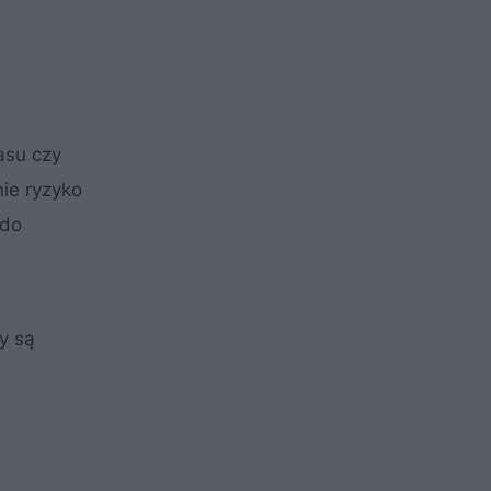
asu czy
ie ryzyko
 do
y są