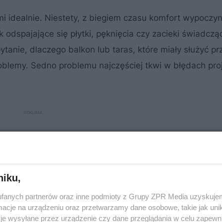
rzmi idealnie. Niestety, z biegiem czasu komfort wypoczy
ak odspajające się płytki, pęknięcia czy zacieki świadczą
pytanie, dlaczego balkon lub taras, które miały służyć pr
problemy. Sedno problemu najczęściej tkwi w błędach pr
niku,
fanych partnerów oraz inne podmioty z Grupy ZPR Media uzyskujem
cje na urządzeniu oraz przetwarzamy dane osobowe, takie jak unika
je wysyłane przez urządzenie czy dane przeglądania w celu zapewn