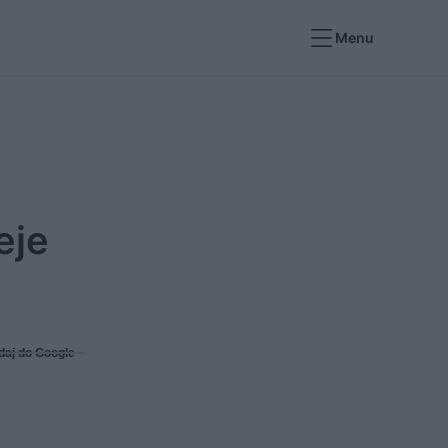
Menu
eje
daj do Google