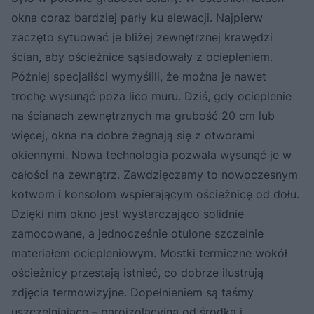
okna coraz bardziej parły ku elewacji. Najpierw
zaczęto sytuować je bliżej zewnętrznej krawędzi
ścian, aby ościeżnice sąsiadowały z ociepleniem.
Później specjaliści wymyślili, że można je nawet
trochę wysunąć poza lico muru. Dziś, gdy ocieplenie
na ścianach zewnętrznych ma grubość 20 cm lub
więcej, okna na dobre żegnają się z otworami
okiennymi. Nowa technologia pozwala wysunąć je w
całości na zewnątrz. Zawdzięczamy to nowoczesnym
kotwom i konsolom wspierającym ościeżnicę od dołu.
Dzięki nim okno jest wystarczająco solidnie
zamocowane, a jednocześnie otulone szczelnie
materiałem ociepleniowym. Mostki termiczne wokół
ościeżnicy przestają istnieć, co dobrze ilustrują
zdjęcia termowizyjne. Dopełnieniem są taśmy
uszczelniające – paroizolacyjna od środka i