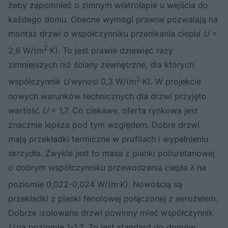
żeby zapomnieć o zimnym wiatrołapie u wejścia do
każdego domu. Obecne wymogi prawne pozwalają na
montaż drzwi o współczynniku przenikania ciepła
U
=
2.
2,6 W/(m
K). To jest prawie dziewięć razy
zimniejszych niż ściany zewnętrzne, dla których
2.
współczynnik
U
wynosi 0,3 W/(m
K). W projekcie
nowych warunków technicznych dla drzwi przyjęto
wartość
U
= 1,7. Co ciekawe, oferta rynkowa jest
znacznie lepsza pod tym względem. Dobre drzwi
mają przekładki termiczne w profilach i wypełnieniu
skrzydła. Zwykle jest to masa z pianki poliuretanowej
o dobrym współczynniku przewodzenia ciepła λ na
.
poziomie 0,022-0,024 W/(m
K). Nowością są
przekładki z pianki fenolowej połączonej z aerożelem.
Dobrze izolowane drzwi powinny mieć współczynnik
U
na poziomie 1-1,2. To jest standard do domów