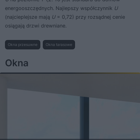
energooszczędnych. Najlepszy współczynnik
U
(najcieplejsze mają
U
= 0,72) przy rozsądnej cenie
osiągają drzwi drewniane.
Okna przesuwne
Okna tarasowe
Okna