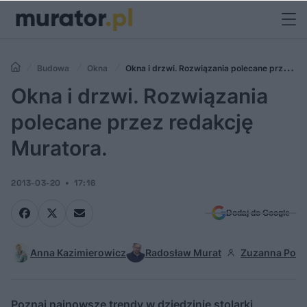
Budowa
Okna
Okna i drzwi. Rozwiązania polecane przez
redakcję Muratora.
Okna i drzwi. Rozwiązania
polecane przez redakcję
Muratora.
2013-03-20
17:16
Dodaj do Google
Anna Kazimierowicz
Radosław Murat
Zuzanna Pod
Poznaj najnowsze trendy w dziedzinie stolarki