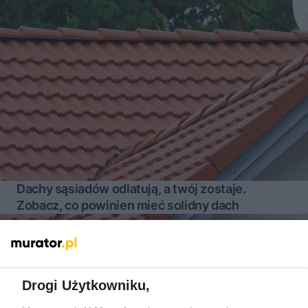
Dachy sąsiadów odlatują, a twój zostaje.
Zobacz, co powinien mieć solidny dach
Więcej
Drogi Użytkowniku,