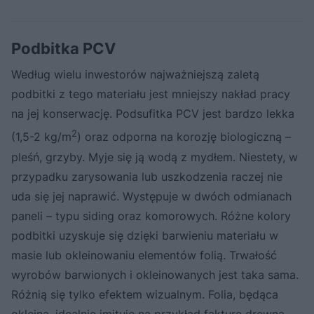
Podbitka PCV
Według wielu inwestorów najważniejszą zaletą
podbitki z tego materiału jest mniejszy nakład pracy
na jej konserwację. Podsufitka PCV jest bardzo lekka
2
(1,5-2 kg/m
) oraz odporna na korozję biologiczną –
pleśń, grzyby. Myje się ją wodą z mydłem. Niestety, w
przypadku zarysowania lub uszkodzenia raczej nie
uda się jej naprawić. Występuje w dwóch odmianach
paneli – typu siding oraz komorowych. Różne kolory
podbitki uzyskuje się dzięki barwieniu materiału w
masie lub okleinowaniu elementów folią. Trwałość
wyrobów barwionych i okleinowanych jest taka sama.
Różnią się tylko efektem wizualnym. Folia, będąca
okleiną, idealnie imituje na przykład fakturę drewna,