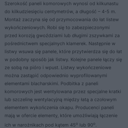
Szerokość paneli komorowych wynosi od kilkunastu
do kilkudziesięciu centymetrów, a długość – 4-5 m.
Montaż zaczyna się od przymocowania do łat listew
wykończeniowych. Robi się to zabezpieczonymi
przed korozją gwoździami lub długimi zszywkami za
pośrednictwem specjalnych klamerek. Następnie w
listwy wsuwa się panele, które przytwierdza się do łat
w podobny sposób jak listwy. Kolejne panele łączy się
ze sobą na pióro i wpust. Listwy wykończeniowe
można zastąpić odpowiednio wyprofilowanymi
elementami blacharskimi. Podbitka z paneli
komorowych jest wentylowana przez specjalne kratki
lub szczelinę wentylacyjną między łatą a czołowym
elementem wykończenia okapu. Producenci paneli
mają w ofercie elementy, które umożliwiają łączenie
o
o
ich w narożnikach pod kątem 45
lub 90
.