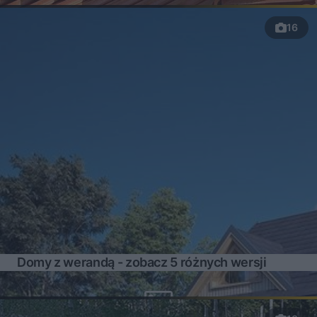
16
Domy z werandą - zobacz 5 różnych wersji