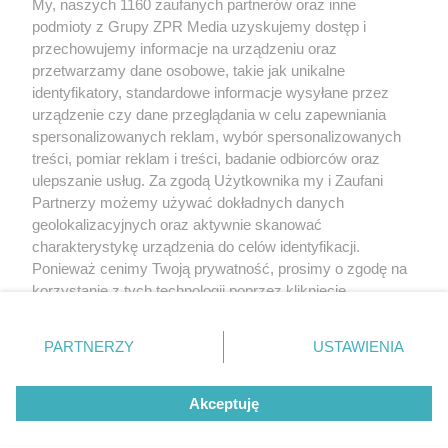
My, naszych 1160 zaufanych partnerów oraz inne
Żaden utwór zamieszczony w serwisie nie może być powielany i
rozpowszechniany lub dalej rozpowszechniany w jakikolwiek sposób
podmioty z Grupy ZPR Media uzyskujemy dostęp i
(w tym także elektroniczny lub mechaniczny) na jakimkolwiek polu
przechowujemy informacje na urządzeniu oraz
eksploatacji w jakiejkolwiek formie, włącznie z umieszczaniem w
przetwarzamy dane osobowe, takie jak unikalne
Internecie bez pisemnej zgody właściciela praw. Jakiekolwiek użycie
lub wykorzystanie utworów w całości lub w części z naruszeniem
identyfikatory, standardowe informacje wysyłane przez
prawa, tzn. bez właściwej zgody, jest zabronione pod groźbą kary i
urządzenie czy dane przeglądania w celu zapewniania
może być ścigane prawnie.
spersonalizowanych reklam, wybór spersonalizowanych
treści, pomiar reklam i treści, badanie odbiorców oraz
ulepszanie usług. Za zgodą Użytkownika my i Zaufani
Partnerzy możemy używać dokładnych danych
geolokalizacyjnych oraz aktywnie skanować
charakterystykę urządzenia do celów identyfikacji.
O nas
Ponieważ cenimy Twoją prywatność, prosimy o zgodę na
korzystanie z tych technologii poprzez kliknięcie
Informacje prawne
„Akceptuję”. Zgoda jest dobrowolna i zawsze możesz ją
zmienić/wycofać klikając przycisk ustawień prywatności
Nasze serwisy
PARTNERZY
USTAWIENIA
znajdujący się w lewym dolnym rogu strony
. Niektóre
© 2026 Grupa ZPR Media
rodzaje przetwarzania danych nie wymagają zgody
Akceptuję
użytkownika, ale masz prawo sprzeciwić się takiemu
przetwarzaniu. Preferencje będą miały zastosowanie tylko