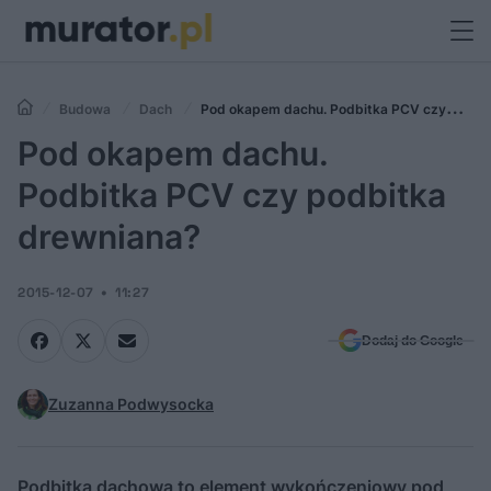
Budowa
Dach
Pod okapem dachu. Podbitka PCV czy
podbitka drewniana?
Pod okapem dachu.
Podbitka PCV czy podbitka
drewniana?
2015-12-07
11:27
Dodaj do Google
Zuzanna Podwysocka
Podbitka dachowa to element wykończeniowy pod