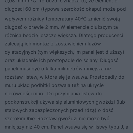
0,08 mm/mºC. To dużo. Oznacza to, że element o
długości 60 cm (typowa szerokość okapu) może pod
o
wpływem różnicy temperatury 40
C zmienić swoją
długość o prawie 2 mm. W elemencie dłuższym ta
różnica będzie jeszcze większa. Dlatego producenci
zalecają ich montaż z zostawieniem luzów
dylatacyjnych (tym większych, im panel jest dłuższy)
oraz układanie ich prostopadle do ściany. Długość
paneli musi być o kilka milimetrów mniejsza niż
rozstaw listew, w które się je wsuwa. Prostopadły do
muru układ podbitki pozwala też na ukrycie
nierówności muru. Do przybijania listew do
podkonstrukcji używa się aluminiowych gwoździ (lub
stalowych zabezpieczonych przed rdzą) o dość
szerokim łbie. Rozstaw gwoździ nie może być
mniejszy niż 40 cm. Panel wsuwa się w listwy typu J, a