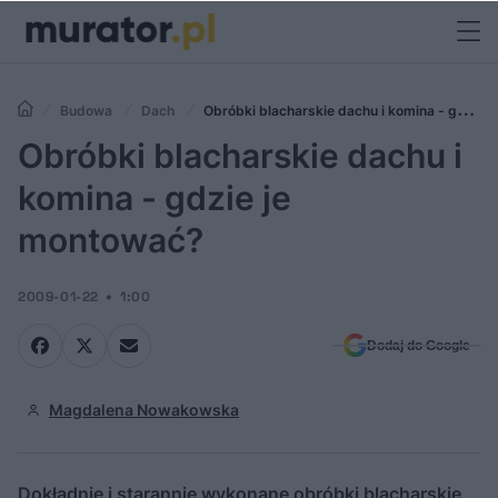
Budowa
Dach
Obróbki blacharskie dachu i komina - gdzie
je montować?
Obróbki blacharskie dachu i
komina - gdzie je
montować?
2009-01-22
1:00
Dodaj do Google
Magdalena Nowakowska
Dokładnie i starannie wykonane obróbki blacharskie