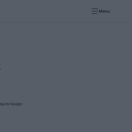
Menu
y
daj do Google