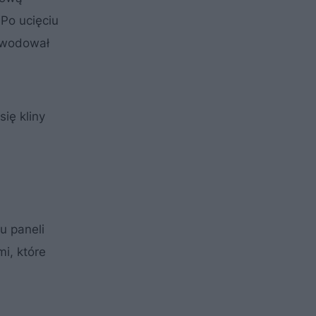
 Po ucięciu
powodował
ię kliny
u paneli
i, które