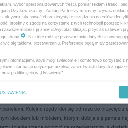
klam, wybór spersonalizowanych treści, pomiar reklam i treści, bad
 zgodą Użytkownika my i Zaufani Partnerzy możemy używać dokład
az aktywnie skanować charakterystykę urządzenia do celów identyfi
ść, prosimy o zgodę na korzystanie z tych technologii poprzez klikn
a i zawsze możesz ją zmienić/wycofać klikając przycisk ustawień pr
ć bez klejenia, aby sprawdzić, czy wszystkie elementy z
ogu strony
. Niektóre rodzaje przetwarzania danych nie wymagaj
której podczas klejenia okazuje się, że podłoga wychodz
iwić się takiemu przetwarzaniu. Preferencje będą miały zastosowanie
zpocząć kawałkiem panelu pozostałym po przycięciu ele
szymi informacjami, abyś mógł świadomie i komfortowo korzystać z
owe, można przystąpić do ich przyklejania.
gółowe informacje dotyczące przetwarzania Twoich danych znajdzi
s
oraz po kliknięciu w „Ustawienia”.
czy ze sobą. Nie należy przesadzać z ilością kleju, aby 
chnię. Jeżeli jednak do tego dojdzie, trzeba go od raz
USTAWIENIA
ciągnąć ściskami na 15 do 20 minut (czas schnięcia klej
 panelami. Kolejne rzędy klei się od razu po przycięciu
nym klockiem lub młotkiem, którym dobija się panele na
przy ścianie trzeba położyć na przedostatnim, a dodat