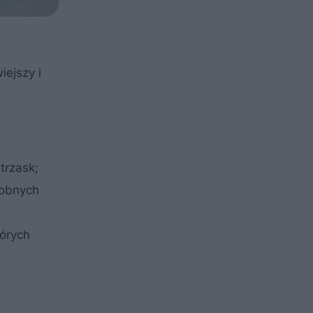
ejszy i
trzask;
dobnych
tórych