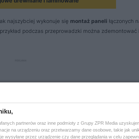
gowe drewniane i laminowane
nak najszybciej wykonuje się
montaż paneli
łączonych n
na przykład podczas przeprowadzki można zdemontować i
niku,
fanych partnerów oraz inne podmioty z Grupy ZPR Media uzyskujem
cje na urządzeniu oraz przetwarzamy dane osobowe, takie jak unika
je wysyłane przez urządzenie czy dane przeglądania w celu zapewn