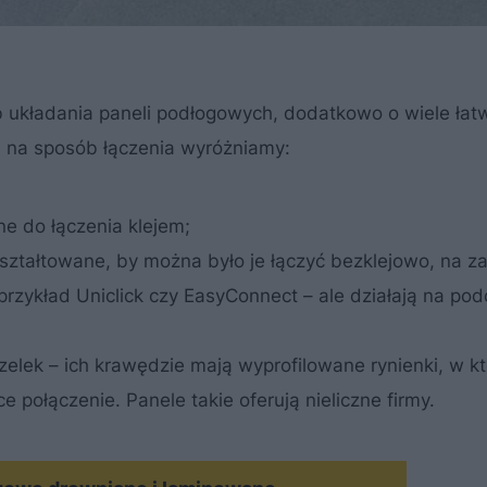
układania paneli podłogowych, dodatkowo o wiele łatwi
du na sposób łączenia wyróżniamy:
e do łączenia klejem;
ształtowane, by można było je łączyć bezklejowo, na za
rzykład Uniclick czy EasyConnect – ale działają na po
lek – ich krawędzie mają wyprofilowane rynienki, w k
e połączenie. Panele takie oferują nieliczne firmy.