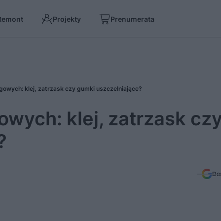
Remont
Projekty
Prenumerata
gowych: klej, zatrzask czy gumki uszczelniające?
wych: klej, zatrzask cz
?
Do