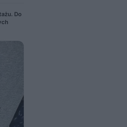
tażu. Do
ych