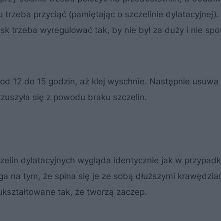
 trzeba przyciąć (pamiętając o szczelinie dylatacyjnej).
acisk trzeba wyregulować tak, by nie był za duży i nie s
d 12 do 15 godzin, aż klej wyschnie. Następnie usuwa s
rzuszyła się z powodu braku szczelin.
zelin dylatacyjnych wygląda identycznie jak w przypadk
a na tym, że spina się je ze sobą dłuższymi krawędziam
ukształtowane tak, że tworzą zaczep.