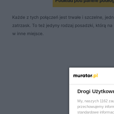
Podkład pod panele podło
Każde z tych połączeń jest trwałe i szczelne, jed
zatrzask. To też jedyny rodzaj posadzki, którą 
w inne miejsce.
Drogi Użytkow
My, naszych 1162 zau
przechowujemy informa
standardowe informac