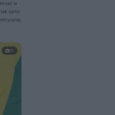
derzać w
e tak samo
ektrycznej.
12