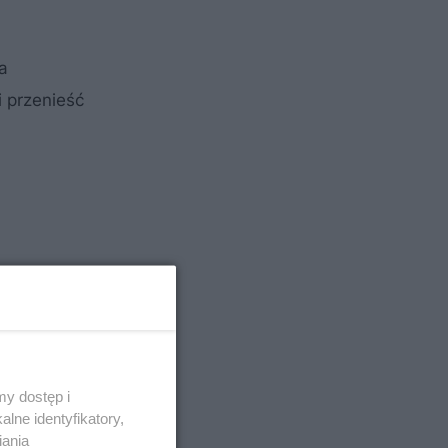
a
 przenieść
y dostęp i
lne identyfikatory,
iania