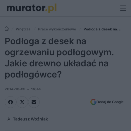
Wnętrza
Prace wykończeniowe
Podłoga z desek na
ogrzewaniu podłogowym. Jakie drewno układać na podłogówce?
Podłoga z desek na
ogrzewaniu podłogowym.
Jakie drewno układać na
podłogówce?
2014-10-22
14:42
Dodaj do Google
Tadeusz Woźniak