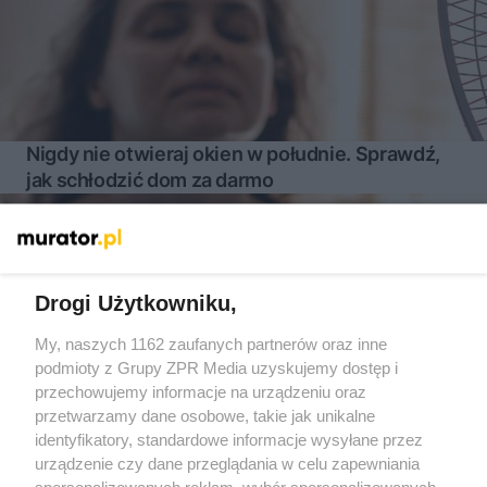
Nigdy nie otwieraj okien w południe. Sprawdź,
jak schłodzić dom za darmo
Więcej
Drogi Użytkowniku,
My, naszych 1162 zaufanych partnerów oraz inne
Żaden utwór zamieszczony w serwisie nie może być powielany i
podmioty z Grupy ZPR Media uzyskujemy dostęp i
rozpowszechniany lub dalej rozpowszechniany w jakikolwiek
sposób (w tym także elektroniczny lub mechaniczny) na
przechowujemy informacje na urządzeniu oraz
jakimkolwiek polu eksploatacji w jakiejkolwiek formie, włącznie z
przetwarzamy dane osobowe, takie jak unikalne
umieszczaniem w Internecie bez pisemnej zgody właściciela praw.
Jakiekolwiek użycie lub wykorzystanie utworów w całości lub w
identyfikatory, standardowe informacje wysyłane przez
części z naruszeniem prawa, tzn. bez właściwej zgody, jest
urządzenie czy dane przeglądania w celu zapewniania
zabronione pod groźbą kary i może być ścigane prawnie.
spersonalizowanych reklam, wybór spersonalizowanych