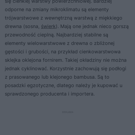
się cienkiej warstwy powierzchniowej. Bardziej
odporne na zmiany mikroklimatu są elementy
trójwarstwowe z wewnętrzną warstwą z miękkiego
drewna (sosna,
świerk
). Mają one jednak nieco gorszą
przewodność cieplną. Najbardziej stabilne są
elementy wielowarstwowe z drewna o zbliżonej
gęstości i grubości, na przykład cienkowarstwowa
sklejka oklejona fornirem. Takiej okładziny nie można
jednak cyklinować. Korzystnie zachowują się podłogi
z prasowanego lub klejonego bambusa. Są to
posadzki egzotyczne, dlatego należy je kupować u
sprawdzonego producenta i importera.