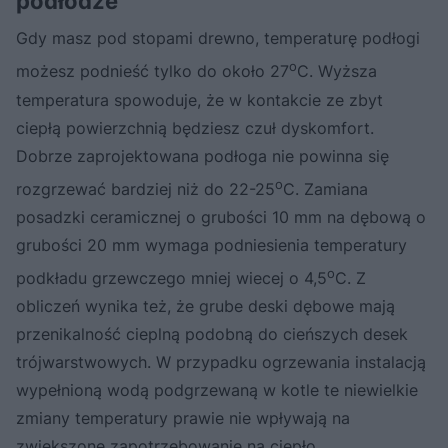
podłodze
Gdy masz pod stopami drewno, temperaturę podłogi
o
możesz podnieść tylko do około 27
C. Wyższa
temperatura spowoduje, że w kontakcie ze zbyt
ciepłą powierzchnią będziesz czuł dyskomfort.
Dobrze zaprojektowana podłoga nie powinna się
o
rozgrzewać bardziej niż do 22-25
C. Zamiana
posadzki ceramicznej o grubości 10 mm na dębową o
grubości 20 mm wymaga podniesienia temperatury
o
podkładu grzewczego mniej wiecej o 4,5
C. Z
obliczeń wynika też, że grube deski dębowe mają
przenikalność cieplną podobną do cieńszych desek
trójwarstwowych. W przypadku ogrzewania instalacją
wypełnioną wodą podgrzewaną w kotle te niewielkie
zmiany temperatury prawie nie wpływają na
zwiększone zapotrzebowanie na ciepło.