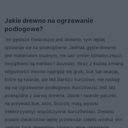
Jakie drewno na ogrzewanie
podłogowe?
Im gęstsze (twardsze) jest drewno, tym lepiej
sprawuje się na podłogówce. Jednak gęste drewno
jest materiałem trudnym, nie lubi zmian klimatycznych
(wyjątkami są merbau i doussie). Wraz z każdą zmianą
wilgotności mocno napręża się grab, buk lub akacja,
które są twarde, ale też bardzo kurczliwe, nie nadają
się na ogrzewanie podłogowe. Kurczliwość jest też
powiązana z barwą drewna. Jasne i twarde gatunki,
na przykład buk, klon, brzoza, mają wysoki
(niekorzystny) współczynnik kurczliwości. Drewno
prawie dwukrotnie lepiej przewodzi ciepło wzdłuż słoi.
Jednak bruk drewniany (mający słoje ustawione