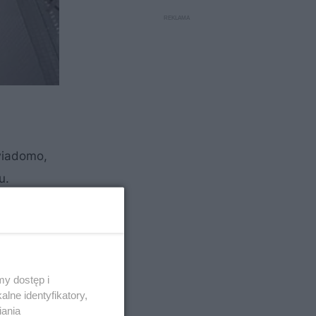
 wiadomo,
u.
y dostęp i
lne identyfikatory,
iania