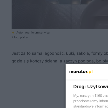
Autor: Archiwum serwisu
Z lotu ptaka
Jest za to sama łagodność. Łuki, zakola, formy ob
gdzie się kończy ściana, a zaczyn podłoga, bo pły
Drogi Użytkow
My, naszych 1160 zau
przechowujemy informa
standardowe informac