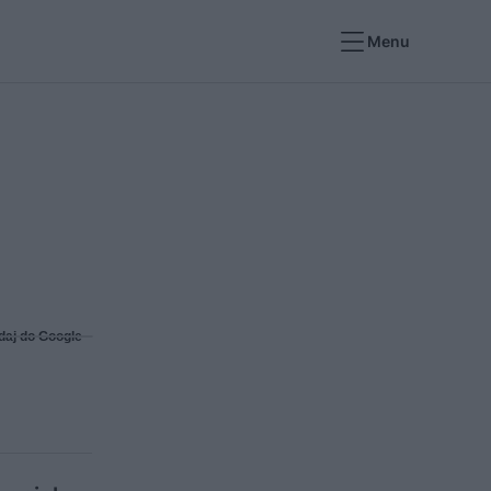
Menu
daj do Google