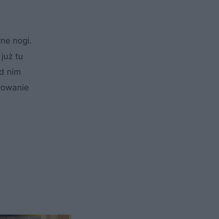
ne nogi.
już tu
ad nim
iłowanie