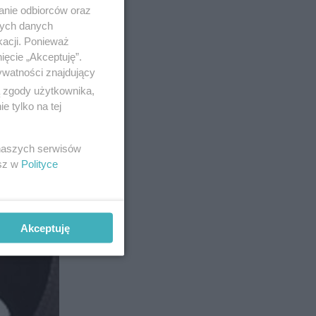
anie odbiorców oraz
nych danych
kacji. Ponieważ
ięcie „Akceptuję”.
ywatności znajdujący
ą zgody użytkownika,
 tylko na tej
2
 naszych serwisów
esz w
Polityce
Akceptuję