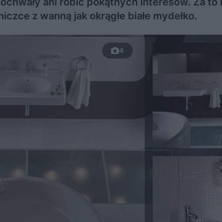
ochwały ani robić pokątnych interesów. Za to 
czce z wanną jak okrągłe białe mydełko.
4