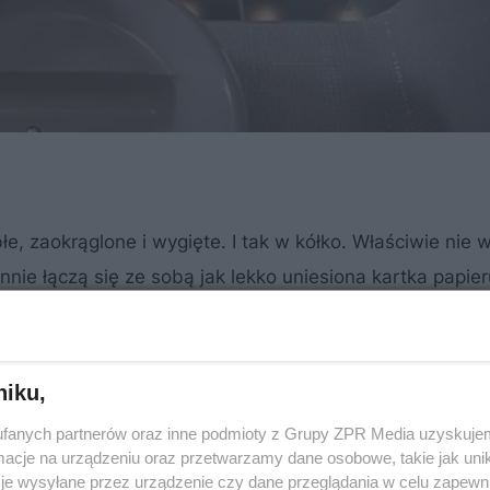
łe, zaokrąglone i wygięte. I tak w kółko. Właściwie nie
nnie łączą się ze sobą jak lekko uniesiona kartka papier
niku,
fanych partnerów oraz inne podmioty z Grupy ZPR Media uzyskujem
cje na urządzeniu oraz przetwarzamy dane osobowe, takie jak unika
je wysyłane przez urządzenie czy dane przeglądania w celu zapewn