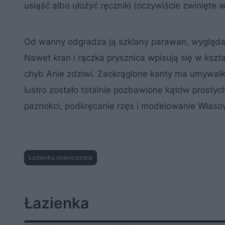
usiąść albo ułożyć ręczniki (oczywiście zwinięte w
Od wanny odgradza ją szklany parawan, wyglądają
Nawet kran i rączka prysznica wpisują się w kszt
chyb Anie zdziwi. Zaokrąglone kanty ma umywalka,
lustro zostało totalnie pozbawione kątów prostyc
paznokci, podkręcanie rzęs i modelowanie Własow.
Łazienka nowoczesna
Łazienka