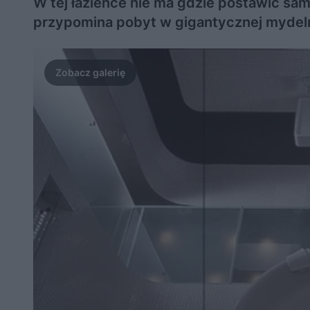
W tej łazience nie ma gdzie postawić sam
przypomina pobyt w gigantycznej mydelni