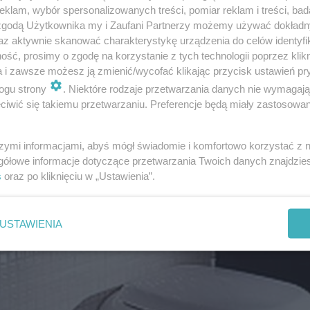
klam, wybór spersonalizowanych treści, pomiar reklam i treści, bad
 zgodą Użytkownika my i Zaufani Partnerzy możemy używać dokład
az aktywnie skanować charakterystykę urządzenia do celów identyfi
ść, prosimy o zgodę na korzystanie z tych technologii poprzez klikn
a i zawsze możesz ją zmienić/wycofać klikając przycisk ustawień pr
ogu strony
. Niektóre rodzaje przetwarzania danych nie wymagaj
iwić się takiemu przetwarzaniu. Preferencje będą miały zastosowanie
szymi informacjami, abyś mógł świadomie i komfortowo korzystać z
gółowe informacje dotyczące przetwarzania Twoich danych znajdzi
s
oraz po kliknięciu w „Ustawienia”.
USTAWIENIA