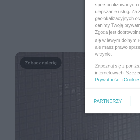
spersonalizowanych re
ulepszanie usług. Za
geolokalizacyjnych or
cenimy Twoją prywatno
Zgoda jest dobrowoln
się w lewym dolnym r
ale masz prawo sprzec
witrynie.
Zapoznaj się z poniż
internetowych. Szcze
Prywatności
i
Cookie
PARTNERZY