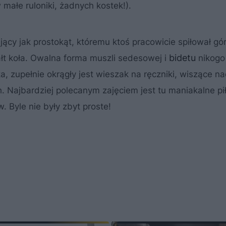
 małe ruloniki, żadnych kostek!).
cy jak prostokąt, któremu ktoś pracowicie spiłował gór
bidetu
ałt koła. Owalna forma muszli sedesowej i
nikogo 
 zupełnie okrągły jest wieszak na ręczniki, wiszące n
h. Najbardziej polecanym zajęciem jest tu maniakalne p
 Byle nie były zbyt proste!