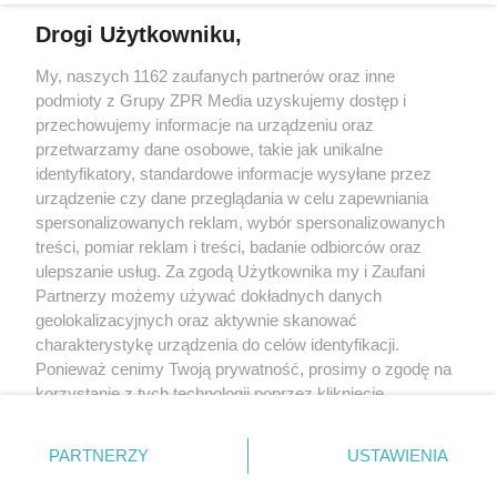
Drogi Użytkowniku,
My, naszych 1162 zaufanych partnerów oraz inne
Żaden utwór zamieszczony w serwisie nie może być powielany i
rozpowszechniany lub dalej rozpowszechniany w jakikolwiek sposób
podmioty z Grupy ZPR Media uzyskujemy dostęp i
(w tym także elektroniczny lub mechaniczny) na jakimkolwiek polu
przechowujemy informacje na urządzeniu oraz
eksploatacji w jakiejkolwiek formie, włącznie z umieszczaniem w
przetwarzamy dane osobowe, takie jak unikalne
Internecie bez pisemnej zgody właściciela praw. Jakiekolwiek użycie
lub wykorzystanie utworów w całości lub w części z naruszeniem
identyfikatory, standardowe informacje wysyłane przez
prawa, tzn. bez właściwej zgody, jest zabronione pod groźbą kary i
urządzenie czy dane przeglądania w celu zapewniania
może być ścigane prawnie.
spersonalizowanych reklam, wybór spersonalizowanych
treści, pomiar reklam i treści, badanie odbiorców oraz
ulepszanie usług. Za zgodą Użytkownika my i Zaufani
Partnerzy możemy używać dokładnych danych
geolokalizacyjnych oraz aktywnie skanować
charakterystykę urządzenia do celów identyfikacji.
O nas
Ponieważ cenimy Twoją prywatność, prosimy o zgodę na
korzystanie z tych technologii poprzez kliknięcie
Informacje prawne
„Akceptuję”. Zgoda jest dobrowolna i zawsze możesz ją
zmienić/wycofać klikając przycisk ustawień prywatności
Nasze serwisy
PARTNERZY
USTAWIENIA
znajdujący się w lewym dolnym rogu strony
. Niektóre
© 2026 Grupa ZPR Media
rodzaje przetwarzania danych nie wymagają zgody