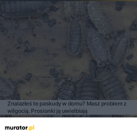
Znalazłeś te paskudy w domu? Masz problem z
wilgocią. Prosionki ją uwielbiają
Więcej