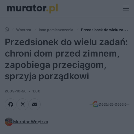
Wnętrza
Inne pomieszczenia
Przedsionek do wielu zadań:
chroni dom przed zimnem, zapobiega przeciągom, sprzyja
Przedsionek do wielu zadań:
porządkowi
chroni dom przed zimnem,
zapobiega przeciągom,
sprzyja porządkowi
2009-10-26
1:00
Dodaj do Google
Murator Wnętrza