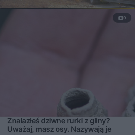
9
Znalazłeś dziwne rurki z gliny?
Uważaj, masz osy. Nazywają je