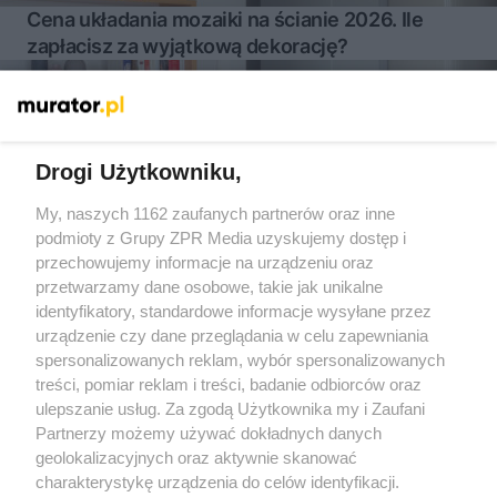
Cena układania mozaiki na ścianie 2026. Ile
zapłacisz za wyjątkową dekorację?
Więcej
Drogi Użytkowniku,
My, naszych 1162 zaufanych partnerów oraz inne
Żaden utwór zamieszczony w serwisie nie może być powielany i
podmioty z Grupy ZPR Media uzyskujemy dostęp i
rozpowszechniany lub dalej rozpowszechniany w jakikolwiek
sposób (w tym także elektroniczny lub mechaniczny) na
przechowujemy informacje na urządzeniu oraz
jakimkolwiek polu eksploatacji w jakiejkolwiek formie, włącznie z
przetwarzamy dane osobowe, takie jak unikalne
umieszczaniem w Internecie bez pisemnej zgody właściciela praw.
Jakiekolwiek użycie lub wykorzystanie utworów w całości lub w
identyfikatory, standardowe informacje wysyłane przez
części z naruszeniem prawa, tzn. bez właściwej zgody, jest
urządzenie czy dane przeglądania w celu zapewniania
zabronione pod groźbą kary i może być ścigane prawnie.
spersonalizowanych reklam, wybór spersonalizowanych
treści, pomiar reklam i treści, badanie odbiorców oraz
ulepszanie usług. Za zgodą Użytkownika my i Zaufani
Partnerzy możemy używać dokładnych danych
geolokalizacyjnych oraz aktywnie skanować
charakterystykę urządzenia do celów identyfikacji.