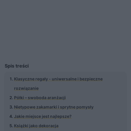
Spis treści
Klasyczne regały - uniwersalne i bezpieczne
rozwiązanie
Półki – swoboda aranżacji
Nietypowe zakamarki i sprytne pomysły
Jakie miejsce jest najlepsze?
Książki jako dekoracja