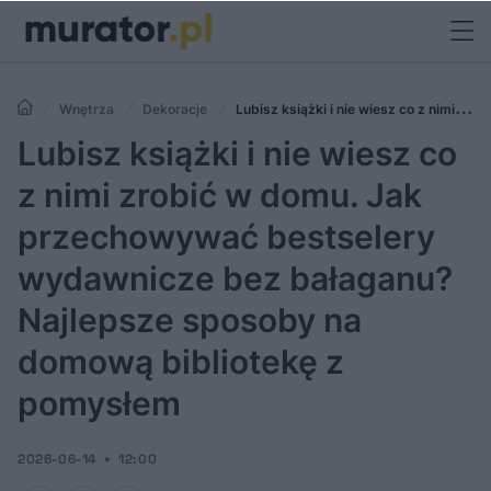
Wnętrza
Dekoracje
Lubisz książki i nie wiesz co z nimi
zrobić w domu. Jak przechowywać bestselery wydawnicze bez
Lubisz książki i nie wiesz co
bałaganu? Najlepsze sposoby na domową bibliotekę z pomysłem
z nimi zrobić w domu. Jak
przechowywać bestselery
wydawnicze bez bałaganu?
Najlepsze sposoby na
domową bibliotekę z
pomysłem
2026-06-14
12:00