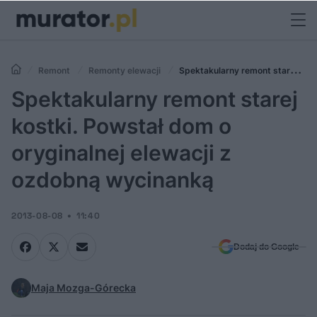
Remont
Remonty elewacji
Spektakularny remont starej
kostki. Powstał dom o oryginalnej elewacji z ozdobną wycinanką
Spektakularny remont starej
kostki. Powstał dom o
oryginalnej elewacji z
ozdobną wycinanką
2013-08-08
11:40
Dodaj do Google
Maja Mozga-Górecka