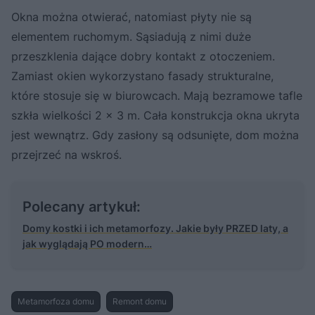
Okna można otwierać, natomiast płyty nie są
elementem ruchomym. Sąsiadują z nimi duże
przeszklenia dające dobry kontakt z otoczeniem.
Zamiast okien wykorzystano fasady strukturalne,
które stosuje się w biurowcach. Mają bezramowe tafle
szkła wielkości 2 x 3 m. Cała konstrukcja okna ukryta
jest wewnątrz. Gdy zasłony są odsunięte, dom można
przejrzeć na wskroś.
Polecany artykuł:
Domy kostki i ich metamorfozy. Jakie były PRZED laty, a
jak wyglądają PO modern…
Metamorfoza domu
Remont domu