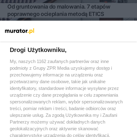
Od gruntowania do malowania. 7 etapów
poprawnego ocieplania metodą ETICS
Więcej
Drogi Użytkowniku,
My, naszych 1162 zaufanych partnerów oraz inne
Żaden utwór zamieszczony w serwisie nie może być powielany i
rozpowszechniany lub dalej rozpowszechniany w jakikolwiek sposób
podmioty z Grupy ZPR Media uzyskujemy dostęp i
(w tym także elektroniczny lub mechaniczny) na jakimkolwiek polu
przechowujemy informacje na urządzeniu oraz
eksploatacji w jakiejkolwiek formie, włącznie z umieszczaniem w
przetwarzamy dane osobowe, takie jak unikalne
Internecie bez pisemnej zgody właściciela praw. Jakiekolwiek użycie
lub wykorzystanie utworów w całości lub w części z naruszeniem
identyfikatory, standardowe informacje wysyłane przez
prawa, tzn. bez właściwej zgody, jest zabronione pod groźbą kary i
urządzenie czy dane przeglądania w celu zapewniania
może być ścigane prawnie.
spersonalizowanych reklam, wybór spersonalizowanych
treści, pomiar reklam i treści, badanie odbiorców oraz
ulepszanie usług. Za zgodą Użytkownika my i Zaufani
Partnerzy możemy używać dokładnych danych
geolokalizacyjnych oraz aktywnie skanować
charakterystykę urządzenia do celów identyfikacji.