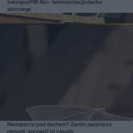
swissporPIR Alu – termoizolacja dachu
skośnego
Nietoperze pod dachem? Zanim zaczniesz
remont, sprawdź te zasady