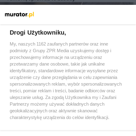
Więcej
Drogi Użytkowniku,
My, naszych 1162 zaufanych partnerów oraz inne
Żaden utwór zamieszczony w serwisie nie może być powielany i
podmioty z Grupy ZPR Media uzyskujemy dostęp i
rozpowszechniany lub dalej rozpowszechniany w jakikolwiek
sposób (w tym także elektroniczny lub mechaniczny) na
przechowujemy informacje na urządzeniu oraz
jakimkolwiek polu eksploatacji w jakiejkolwiek formie, włącznie z
przetwarzamy dane osobowe, takie jak unikalne
umieszczaniem w Internecie bez pisemnej zgody właściciela praw.
Jakiekolwiek użycie lub wykorzystanie utworów w całości lub w
identyfikatory, standardowe informacje wysyłane przez
części z naruszeniem prawa, tzn. bez właściwej zgody, jest
urządzenie czy dane przeglądania w celu zapewniania
zabronione pod groźbą kary i może być ścigane prawnie.
spersonalizowanych reklam, wybór spersonalizowanych
treści, pomiar reklam i treści, badanie odbiorców oraz
ulepszanie usług. Za zgodą Użytkownika my i Zaufani
Partnerzy możemy używać dokładnych danych
geolokalizacyjnych oraz aktywnie skanować
charakterystykę urządzenia do celów identyfikacji.
O nas
Ponieważ cenimy Twoją prywatność, prosimy o zgodę na
korzystanie z tych technologii poprzez kliknięcie
Informacje prawne