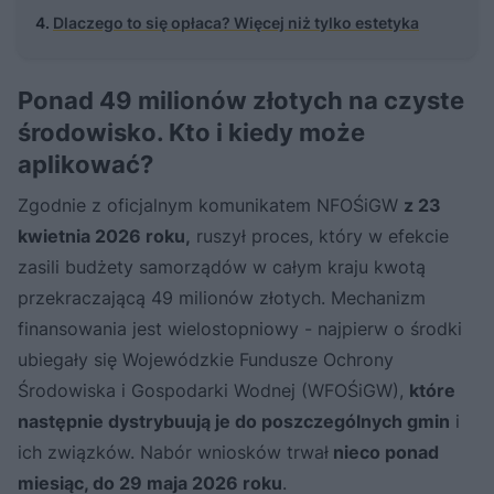
Dlaczego to się opłaca? Więcej niż tylko estetyka
Ponad 49 milionów złotych na czyste
środowisko. Kto i kiedy może
aplikować?
Zgodnie z oficjalnym komunikatem NFOŚiGW
z 23
kwietnia 2026 roku,
ruszył proces, który w efekcie
zasili budżety samorządów w całym kraju kwotą
przekraczającą 49 milionów złotych. Mechanizm
finansowania jest wielostopniowy - najpierw o środki
ubiegały się Wojewódzkie Fundusze Ochrony
Środowiska i Gospodarki Wodnej (WFOŚiGW),
które
następnie dystrybuują je do poszczególnych gmin
i
ich związków. Nabór wniosków trwał
nieco ponad
miesiąc, do 29 maja 2026 roku
.