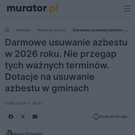
Remont
Remonty dachu
Darmowe usuwanie azbestu w
2026 roku. Nie przegap tych ważnych terminów. Dotacje na usuwanie
Darmowe usuwanie azbestu
azbestu w gminach
w 2026 roku. Nie przegap
tych ważnych terminów.
Dotacje na usuwanie
azbestu w gminach
2026-07-01
10:37
Dodaj do Google
Anna Dziedzic