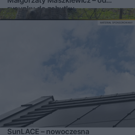
Małgorzaty Maszkiewicz – od
rysunku do zabytku
MATERIAŁ SPONSOROWANY
SunLACE – nowoczesna