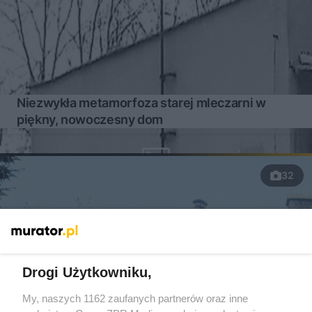
Niezwykła metamorfoza starej mleczarni w
piękny, nowoczesny dom
32
Drogi Użytkowniku,
My, naszych 1162 zaufanych partnerów oraz inne