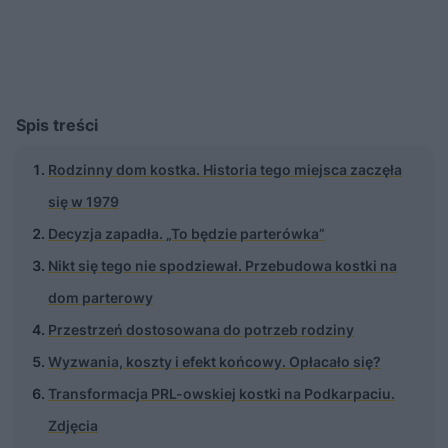
Spis treści
Rodzinny dom kostka. Historia tego miejsca zaczęła
się w 1979
Decyzja zapadła. „To będzie parterówka”
Nikt się tego nie spodziewał. Przebudowa kostki na
dom parterowy
Przestrzeń dostosowana do potrzeb rodziny
Wyzwania, koszty i efekt końcowy. Opłacało się?
Transformacja PRL-owskiej kostki na Podkarpaciu.
Zdjęcia