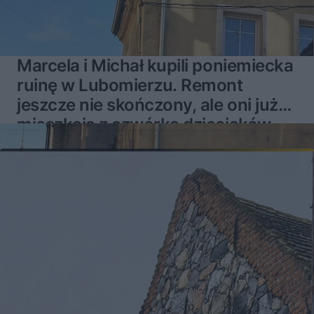
Marcela i Michał kupili poniemiecka
ruinę w Lubomierzu. Remont
jeszcze nie skończony, ale oni już
mieszkają z czwórką dzieciaków