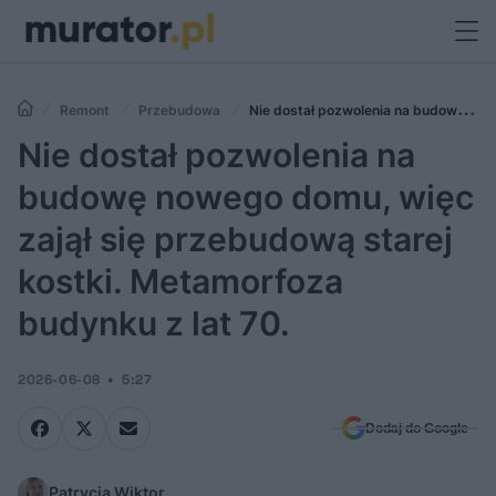
Remont
Przebudowa
Nie dostał pozwolenia na budowę
nowego domu, więc zajął się przebudową starej kostki. Metamorfoza
Nie dostał pozwolenia na
budynku z lat 70.
budowę nowego domu, więc
zajął się przebudową starej
kostki. Metamorfoza
budynku z lat 70.
2026-06-08
5:27
Dodaj do Google
Patrycja Wiktor