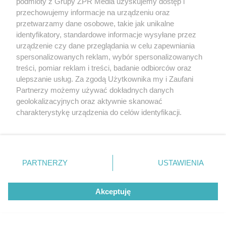
podmioty z Grupy ZPR Media uzyskujemy dostęp i
przechowujemy informacje na urządzeniu oraz
przetwarzamy dane osobowe, takie jak unikalne
identyfikatory, standardowe informacje wysyłane przez
urządzenie czy dane przeglądania w celu zapewniania
Szary, zaniedbany dom zmnienił się nie do
spersonalizowanych reklam, wybór spersonalizowanych
poznania
treści, pomiar reklam i treści, badanie odbiorców oraz
ulepszanie usług. Za zgodą Użytkownika my i Zaufani
Partnerzy możemy używać dokładnych danych
geolokalizacyjnych oraz aktywnie skanować
9
charakterystykę urządzenia do celów identyfikacji.
Ponieważ cenimy Twoją prywatność, prosimy o zgodę na
korzystanie z tych technologii poprzez kliknięcie
„Akceptuję”. Zgoda jest dobrowolna i zawsze możesz ją
zmienić/wycofać klikając przycisk ustawień prywatności
PARTNERZY
USTAWIENIA
znajdujący się w lewym dolnym rogu strony
. Niektóre
rodzaje przetwarzania danych nie wymagają zgody
Akceptuję
użytkownika, ale masz prawo sprzeciwić się takiemu
przetwarzaniu. Preferencje będą miały zastosowanie tylko
na tej witrynie.