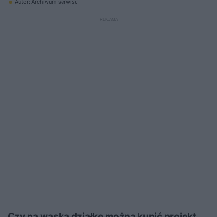
Autor: Archiwum serwisu
Czy na wąską działkę można kupić projekt