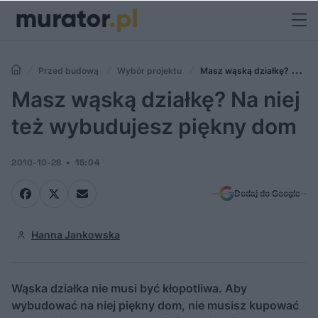
Przed budową
Wybór projektu
Masz wąską działkę? Na
niej też wybudujesz piękny dom
Masz wąską działkę? Na niej
też wybudujesz piękny dom
2010-10-28
15:04
Dodaj do Google
Hanna Jankowska
Wąska działka nie musi być kłopotliwa. Aby
wybudować na niej piękny dom, nie musisz kupować