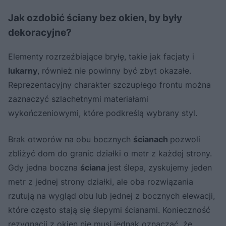
Jak ozdobić ściany bez okien, by były
dekoracyjne?
Elementy rozrzeźbiające bryłę, takie jak facjaty i
lukarny
, również nie powinny być zbyt okazałe.
Reprezentacyjny charakter szczupłego frontu można
zaznaczyć szlachetnymi materiałami
wykończeniowymi, które podkreślą wybrany styl.
Brak otworów na obu bocznych
ścianach
pozwoli
zbliżyć dom do granic działki o metr z każdej strony.
Gdy jedna boczna
ściana
jest ślepa, zyskujemy jeden
metr z jednej strony działki, ale oba rozwiązania
rzutują na wygląd obu lub jednej z bocznych elewacji,
które często stają się ślepymi ścianami. Konieczność
rezygnacji z okien nie musi jednak oznaczać, że