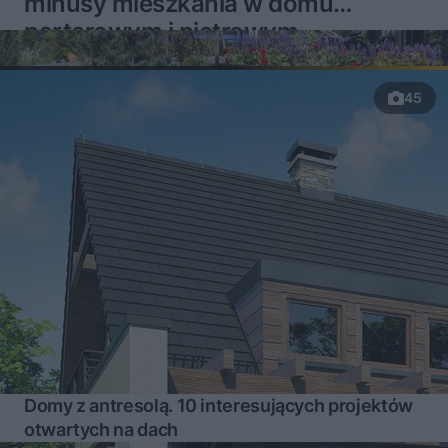
minusy mieszkania w domu
parterowym i piętrowym
45
Domy z antresolą. 10 interesujących projektów
otwartych na dach