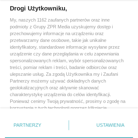
Drogi Użytkowniku,
My, naszych 1162 zaufanych partnerów oraz inne
Żaden utwór zamieszczony w serwisie nie może być powielany i
rozpowszechniany lub dalej rozpowszechniany w jakikolwiek sposób
podmioty z Grupy ZPR Media uzyskujemy dostęp i
(w tym także elektroniczny lub mechaniczny) na jakimkolwiek polu
przechowujemy informacje na urządzeniu oraz
eksploatacji w jakiejkolwiek formie, włącznie z umieszczaniem w
przetwarzamy dane osobowe, takie jak unikalne
Internecie bez pisemnej zgody właściciela praw. Jakiekolwiek użycie
lub wykorzystanie utworów w całości lub w części z naruszeniem
identyfikatory, standardowe informacje wysyłane przez
prawa, tzn. bez właściwej zgody, jest zabronione pod groźbą kary i
urządzenie czy dane przeglądania w celu zapewniania
może być ścigane prawnie.
spersonalizowanych reklam, wybór spersonalizowanych
treści, pomiar reklam i treści, badanie odbiorców oraz
ulepszanie usług. Za zgodą Użytkownika my i Zaufani
Partnerzy możemy używać dokładnych danych
geolokalizacyjnych oraz aktywnie skanować
charakterystykę urządzenia do celów identyfikacji.
O nas
Ponieważ cenimy Twoją prywatność, prosimy o zgodę na
korzystanie z tych technologii poprzez kliknięcie
Informacje prawne
„Akceptuję”. Zgoda jest dobrowolna i zawsze możesz ją
zmienić/wycofać klikając przycisk ustawień prywatności
Nasze serwisy
PARTNERZY
USTAWIENIA
znajdujący się w lewym dolnym rogu strony
. Niektóre
© 2026 Grupa ZPR Media
rodzaje przetwarzania danych nie wymagają zgody