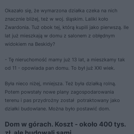
Okazało się, że wymarzona działka czeka na nich
znacznie bliżej, też w woj. śląskim. Laliki koło
Zwardonia. Tuż obok tej, którą kupili jako pierwszą. Ile
lat już mieszkają w domu z salonem z obłędnym
widokiem na Beskidy?
- Tę nieruchomość mamy już 13 lat, a mieszkamy tak
od 11 - opowiada pan domu. To był już XXI wiek.
Była nieco niżej, mniejsza. Też była działką rolną.
Potem powstały nowe plany zagospodarowania
terenu i pas przydrożny został potraktowany jako
działki budowlane. Można było postawić dom.
Dom w górach. Koszt - około 400 tys.
zł, ale budowali sami