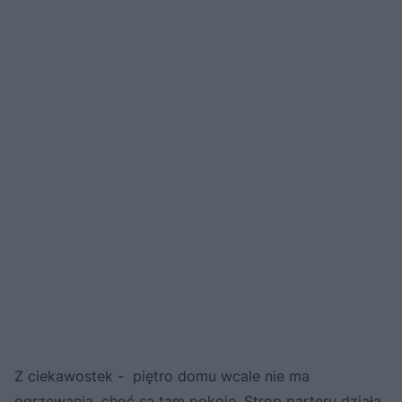
Z ciekawostek - piętro domu wcale nie ma
ogrzewania, choć są tam pokoje. Strop parteru działa