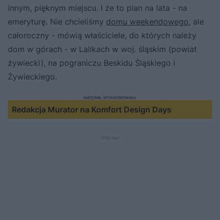
innym, pięknym miejscu. I że to plan na lata - na
emeryturę. Nie chcieliśmy
domu weekendowego
, ale
całoroczny - mówią właściciele, do których należy
dom w górach - w Lalikach w woj. śląskim (powiat
żywiecki), na pograniczu Beskidu Śląskiego i
Żywieckiego.
MATERIAŁ SPONSOROWANY
Redakcja Murator na Komfort Design Days