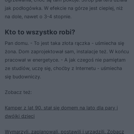
jak podłogówka. W efekcie na górze jest cieplej, niż
na dole, nawet o 3-4 stopnie.
Kto to wszystko robi?
Pan domu. - To jest taka złota rączka - uśmiecha się
żona. Dom zaprojektował sam, instalacje też. W końcu
pracował w energetyce. - A jak czegoś nie pamiętam
ze studiów, uczę się, choćby z Internetu - uśmiecha
się budowniczy.
Zobacz też:
Kamper z lat 90. stał się domem na lato dla pary i
dwójki dzieci
Wymarzyli, zaplanowali, postawili i urządzili. Zobacz