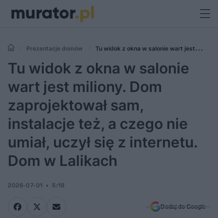
Prezentacje domów
Tu widok z okna w salonie wart jest
miliony. Dom zaprojektował sam, instalacje też, a czego nie umiał,
Tu widok z okna w salonie
uczył się z internetu. Dom w Lalikach
wart jest miliony. Dom
zaprojektował sam,
instalacje też, a czego nie
umiał, uczył się z internetu.
Dom w Lalikach
2026-07-01
5:18
Dodaj do Google