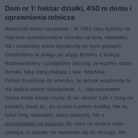
Dom nr 1: hektar działki, 450 m domu i
uprawnienia rolnicze
Właściciel domu opowiada: - W 1983 roku byliśmy na
imprezie sylwestrowej w ośrodku na dole, niedaleko.
No i zrobiliśmy sobie wycieczkę po tych górkach.
Chodziliśmy w śniegu po szyję. Byliśmy z kolegą.
Rozmawialiśmy i podjęliśmy decyzję, że kupimy sobie
domek, taką starą chałupę z bali. Wspólnie.
Potem doszliśmy do wniosku, że jednak wspólnota to
nie będzie dobre rozwiązanie. I... zdecydowałem.
Córka miała wtedy chyba 10 lat. Akurat były z żoną na
koniach, kiedy ja... po prostu kupiłem działkę. Nie tę,
tylko inną, niedaleko, nieco powyżej. Ale z
pozwoleniem na budowę.
Bo choć na działce stała
chałupa, to jednak nie nadawała się do niczego. Ale