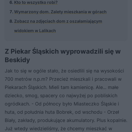
Kto to wszystko robi?
Wymarzony dom. Zalety mieszkania w górach
Zobacz na zdjęciach dom z oszałamiającym
widokiem w Lalikach
Z Piekar Śląskich wyprowadzili się w
Beskidy
Jak to się w ogóle stało, że osiedlili się na wysokości
700 metrów n.p.m? Przecież mieszkali i pracowali w
Piekarach Śląskich. Mieli tam kamienicę. Ale... małe
dziecko, smog, spacery co najwyżej po pobliskich
ogródkach. - Od północy było Miasteczko Śląskie i
huta, od południa huta Bobrek, od wschodu - Orzeł
Biały, zakłady, produkujące akumulatory. Plus kopalnie.
Już wtedy wiedzieliśmy, że chcemy mieszkać w