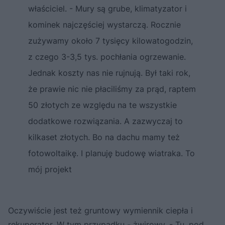
właściciel. - Mury są grube, klimatyzator i
kominek najczęściej wystarczą. Rocznie
zużywamy około 7 tysięcy kilowatogodzin,
z czego 3-3,5 tys. pochłania ogrzewanie.
Jednak koszty nas nie rujnują. Był taki rok,
że prawie nic nie płaciliśmy za prąd, raptem
50 złotych ze względu na te wszystkie
dodatkowe rozwiązania. A zazwyczaj to
kilkaset złotych. Bo na dachu mamy też
fotowoltaikę. I planuję budowę wiatraka. To
mój projekt
Oczywiście jest też gruntowy wymiennik ciepła i
rekuperator. W tym przypadku - żwirowy. - Tu, pod