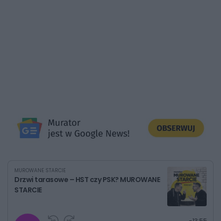
MUROWANE STARCIE
Drzwi tarasowe – HST czy PSK? MUROWANE
STARCIE
G
P
P
P
-
13:55