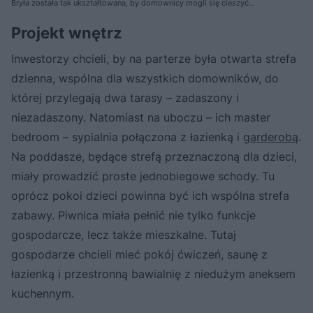
cube architekci kubicki mizieliński
Bryła została tak ukształtowana, by domownicy mogli się cieszyć
przebywaniem na dwóch różnych tarasach – zadaszonym i
niezadaszonym
Projekt wnętrz
Inwestorzy chcieli, by na parterze była otwarta strefa
dzienna, wspólna dla wszystkich domowników, do
której przylegają dwa tarasy – zadaszony i
niezadaszony. Natomiast na uboczu – ich master
bedroom – sypialnia połączona z łazienką i
garderobą
.
Na poddasze, będące strefą przeznaczoną dla dzieci,
miały prowadzić proste jednobiegowe schody. Tu
oprócz pokoi dzieci powinna być ich wspólna strefa
zabawy. Piwnica miała pełnić nie tylko funkcje
gospodarcze, lecz także mieszkalne. Tutaj
gospodarze chcieli mieć pokój ćwiczeń, saunę z
łazienką i przestronną bawialnię z niedużym aneksem
kuchennym.