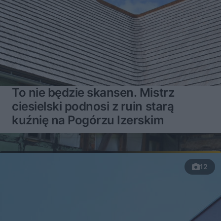
To nie będzie skansen. Mistrz
ciesielski podnosi z ruin starą
kuźnię na Pogórzu Izerskim
12