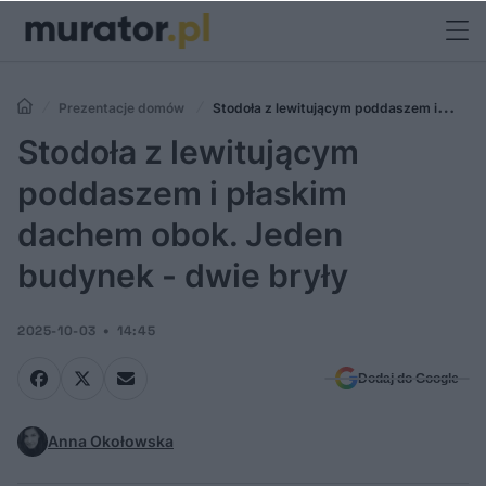
Prezentacje domów
Stodoła z lewitującym poddaszem i
płaskim dachem obok. Jeden budynek - dwie bryły
Stodoła z lewitującym
poddaszem i płaskim
dachem obok. Jeden
budynek - dwie bryły
2025-10-03
14:45
Dodaj do Google
Anna Okołowska