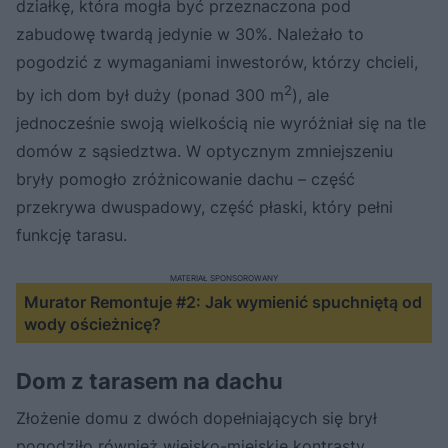
działkę, która mogła być przeznaczona pod
zabudowę twardą jedynie w 30%. Należało to
pogodzić z wymaganiami inwestorów, którzy chcieli,
2
by ich dom był duży (ponad 300 m
), ale
jednocześnie swoją wielkością nie wyróżniał się na tle
domów z sąsiedztwa. W optycznym zmniejszeniu
bryły pomogło zróżnicowanie dachu – część
przekrywa dwuspadowy, część płaski, który pełni
funkcję tarasu.
MATERIAŁ SPONSOROWANY
Murator Remontuje #2: Jak wymienić spuchniętą od
wody ościeżnicę?
Dom z tarasem na dachu
Złożenie domu z dwóch dopełniających się brył
pogodziło również wiejsko-miejskie kontrasty