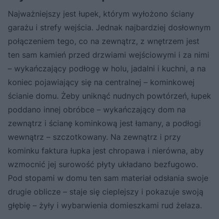
Najważniejszy jest łupek, którym wyłożono ściany
garażu i strefy wejścia. Jednak najbardziej dosłownym
połączeniem tego, co na zewnątrz, z wnętrzem jest
ten sam kamień przed drzwiami wejściowymi i za nimi
– wykańczający podłogę w holu, jadalni i kuchni, a na
koniec pojawiający się na centralnej – kominkowej
ścianie domu. Żeby uniknąć nudnych powtórzeń, łupek
poddano innej obróbce – wykańczający dom na
zewnątrz i ścianę kominkową jest łamany, a podłogi
wewnątrz – szczotkowany. Na zewnątrz i przy
kominku faktura łupka jest chropawa i nierówna, aby
wzmocnić jej surowość płyty układano bezfugowo.
Pod stopami w domu ten sam materiał odsłania swoje
drugie oblicze – staje się cieplejszy i pokazuje swoją
głębię – żyły i wybarwienia domieszkami rud żelaza.