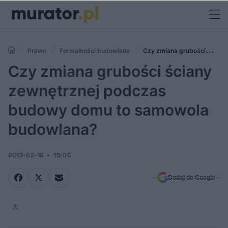
Prawo
Formalności budowlane
Czy zmiana grubości
ściany zewnętrznej podczas budowy domu to samowola budowlana?
Czy zmiana grubości ściany
zewnętrznej podczas
budowy domu to samowola
budowlana?
2013-02-18
15:05
Dodaj do Google