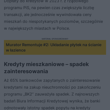
Dopłaty do kredytów w 2023 r. z rządowego
programu PiS, na pewien czas zwiększyła liczbę
transakcji, ale jednocześnie wywindowała ceny
mieszkań do niespotykanych poziomów, szczególnie
w największych miastach w Polsce.
MATERIAŁ SPONSOROWANY
Murator Remontuje #2: Układanie płytek na ścianie
w łazience
Nie można odtworzyć wideo
Spróbuj ponownie
Kredyty mieszkaniowe – spadek
zainteresowania
Aż 65% bankowców zapytanych o zainteresowanie
kredytami na zakup nieuchronności po zakończeniu
programu „BK2” zauważyła spadek. Z najnowszych
badań Biura Informacji Kredytowej wynika, że banki
odnotowały istotny spadek popytu na kredyty