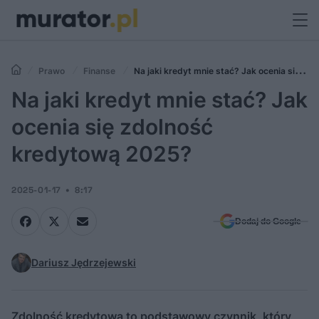
Prawo
Finanse
Na jaki kredyt mnie stać? Jak ocenia się
zdolność kredytową 2025?
Na jaki kredyt mnie stać? Jak
ocenia się zdolność
kredytową 2025?
2025-01-17
8:17
Dodaj do Google
Dariusz Jędrzejewski
Zdolność kredytowa to podstawowy czynnik, który