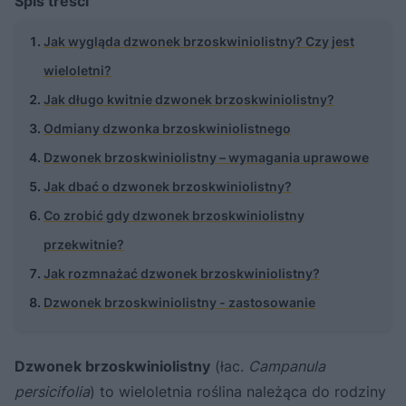
Spis treści
Jak wygląda dzwonek brzoskwiniolistny? Czy jest
wieloletni?
Jak długo kwitnie dzwonek brzoskwiniolistny?
Odmiany dzwonka brzoskwiniolistnego
Dzwonek brzoskwiniolistny – wymagania uprawowe
Jak dbać o dzwonek brzoskwiniolistny?
Co zrobić gdy dzwonek brzoskwiniolistny
przekwitnie?
Jak rozmnażać dzwonek brzoskwiniolistny?
Dzwonek brzoskwiniolistny - zastosowanie
Dzwonek brzoskwiniolistny
(łac.
Campanula
persicifolia
) to wieloletnia roślina należąca do rodziny