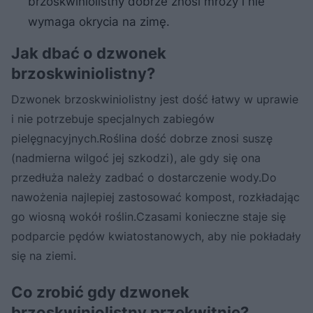
brzoskwiniolistny dobrze znosi mrozy i nie
wymaga okrycia na zimę.
Jak dbać o dzwonek
brzoskwiniolistny?
Dzwonek brzoskwiniolistny jest dość łatwy w uprawie
i nie potrzebuje specjalnych zabiegów
pielęgnacyjnych.Roślina dość dobrze znosi suszę
(nadmierna wilgoć jej szkodzi), ale gdy się ona
przedłuża należy zadbać o dostarczenie wody.Do
nawożenia najlepiej zastosować kompost, rozkładając
go wiosną wokół roślin.Czasami konieczne staje się
podparcie pędów kwiatostanowych, aby nie pokładały
się na ziemi.
Co zrobić gdy dzwonek
brzoskwiniolistny przekwitnie?