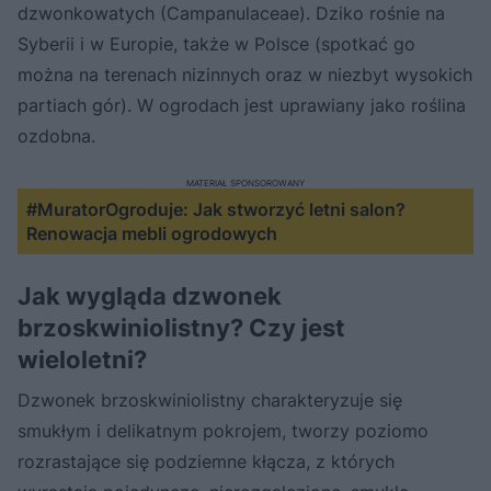
dzwonkowatych (Campanulaceae). Dziko rośnie na
Syberii i w Europie, także w Polsce (spotkać go
można na terenach nizinnych oraz w niezbyt wysokich
partiach gór). W ogrodach jest uprawiany jako roślina
ozdobna.
MATERIAŁ SPONSOROWANY
#MuratorOgroduje: Jak stworzyć letni salon?
Renowacja mebli ogrodowych
Jak wygląda dzwonek
brzoskwiniolistny? Czy jest
wieloletni?
Dzwonek brzoskwiniolistny charakteryzuje się
smukłym i delikatnym pokrojem, tworzy poziomo
rozrastające się podziemne kłącza, z których