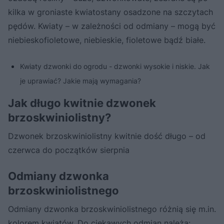
kilka w groniaste kwiatostany osadzone na szczytach
pędów. Kwiaty – w zależności od odmiany – mogą być
niebieskofioletowe, niebieskie, fioletowe bądź białe.
Kwiaty dzwonki do ogrodu - dzwonki wysokie i niskie. Jak
je uprawiać? Jakie mają wymagania?
Jak długo kwitnie dzwonek
brzoskwiniolistny?
Dzwonek brzoskwiniolistny kwitnie dość długo – od
czerwca do początków sierpnia
Odmiany dzwonka
brzoskwiniolistnego
Odmiany dzwonka brzoskwiniolistnego różnią się m.in.
kolorem kwiatów. Do ciekawych odmian należą: