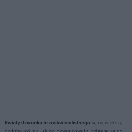
Kwiaty dzwonka brzoskwiniolistnego
są największą
ozdobą rośliny - duże, dzwonkowate, zebrane są po