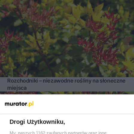
Rozchodniki – niezawodne rośliny na słoneczne
miejsca
Więcej
Drogi Użytkowniku,
My, naszych 1162 zaufanych partnerów oraz inne