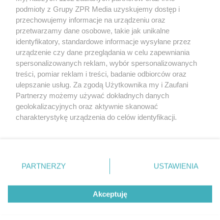
Żaden utwór zamieszczony w serwisie nie może być powielany i
podmioty z Grupy ZPR Media uzyskujemy dostęp i
rozpowszechniany lub dalej rozpowszechniany w jakikolwiek
sposób (w tym także elektroniczny lub mechaniczny) na
przechowujemy informacje na urządzeniu oraz
jakimkolwiek polu eksploatacji w jakiejkolwiek formie, włącznie z
przetwarzamy dane osobowe, takie jak unikalne
umieszczaniem w Internecie bez pisemnej zgody właściciela praw.
Jakiekolwiek użycie lub wykorzystanie utworów w całości lub w
identyfikatory, standardowe informacje wysyłane przez
części z naruszeniem prawa, tzn. bez właściwej zgody, jest
urządzenie czy dane przeglądania w celu zapewniania
zabronione pod groźbą kary i może być ścigane prawnie.
spersonalizowanych reklam, wybór spersonalizowanych
treści, pomiar reklam i treści, badanie odbiorców oraz
ulepszanie usług. Za zgodą Użytkownika my i Zaufani
Partnerzy możemy używać dokładnych danych
geolokalizacyjnych oraz aktywnie skanować
charakterystykę urządzenia do celów identyfikacji.
O nas
Ponieważ cenimy Twoją prywatność, prosimy o zgodę na
korzystanie z tych technologii poprzez kliknięcie
Informacje prawne
„Akceptuję”. Zgoda jest dobrowolna i zawsze możesz ją
zmienić/wycofać klikając przycisk ustawień prywatności
Nasze serwisy
PARTNERZY
USTAWIENIA
znajdujący się w lewym dolnym rogu strony
. Niektóre
rodzaje przetwarzania danych nie wymagają zgody
© 2026 Grupa ZPR Media
Akceptuję
użytkownika, ale masz prawo sprzeciwić się takiemu
przetwarzaniu. Preferencje będą miały zastosowanie tylko
na tej witrynie.