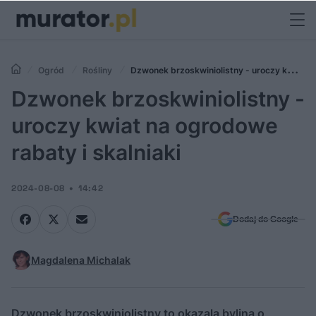
Ogród
Rośliny
Dzwonek brzoskwiniolistny - uroczy kwiat
na ogrodowe rabaty i skalniaki
Dzwonek brzoskwiniolistny -
uroczy kwiat na ogrodowe
rabaty i skalniaki
2024-08-08
14:42
Dodaj do Google
Magdalena Michalak
Dzwonek brzoskwiniolistny to okazala bylina o