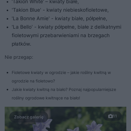
‘Takion White’ – kwiaty białe,
'Takion Blue' - kwiaty niebieskofioletowe,
'La Bonne Amie' - kwiaty białe, półpełne,
'La Bello' - kwiaty półpełne, białe z delikatnymi
fioletowymi przebarwieniami na brzegach
płatków.
Nie przegap:
Fioletowe kwiaty w ogrodzie – jakie rośliny kwitną w
ogrodzie na fioletowo?
Jakie kwiaty kwitną na biało? Poznaj najpopularniejsze
rośliny ogrodowe kwitnące na biało!
11