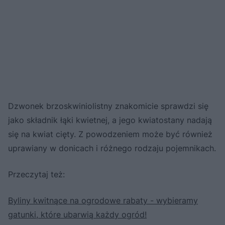
Dzwonek brzoskwiniolistny znakomicie sprawdzi się
jako składnik łąki kwietnej, a jego kwiatostany nadają
się na kwiat cięty. Z powodzeniem może być również
uprawiany w donicach i różnego rodzaju pojemnikach.
Przeczytaj też:
Byliny kwitnące na ogrodowe rabaty - wybieramy
gatunki, które ubarwią każdy ogród!