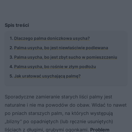
Spis treści
Dlaczego palma doniczkowa usycha?
Palma usycha, bo jest niewłaściwie podlewana
Palma usycha, bo jest zbyt sucho w pomieszczeniu
Palma usycha, bo rośnie w złym podłożu
Jak uratować usychającą palmę?
Sporadyczne zamieranie starych liści palmy jest
naturalne i nie ma powodów do obaw. Widać to nawet
po pniach starszych palm, na których występują
„blizny” po opadniętych (lub ręcznie usuniętych)
liściach z długimi, grubymi ogonkami.
Problem