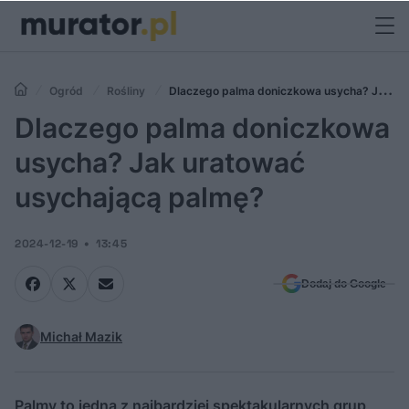
Ogród
Rośliny
Dlaczego palma doniczkowa usycha? Jak
uratować usychającą palmę?
Dlaczego palma doniczkowa
usycha? Jak uratować
usychającą palmę?
2024-12-19
13:45
Dodaj do Google
Michał Mazik
Palmy to jedna z najbardziej spektakularnych grup