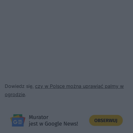
Dowiedz się,
czy w Polsce można uprawiać palmy w
ogrodzie
.