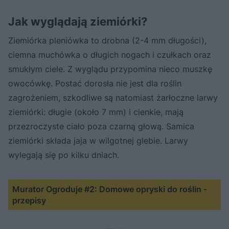
Jak wyglądają ziemiórki?
Ziemiórka pleniówka to drobna (2-4 mm długości),
ciemna muchówka o długich nogach i czułkach oraz
smukłym ciele. Z wyglądu przypomina nieco muszkę
owocówkę. Postać dorosła nie jest dla roślin
zagrożeniem, szkodliwe są natomiast żarłoczne larwy
ziemiórki: długie (około 7 mm) i cienkie, mają
przezroczyste ciało poza czarną głową. Samica
ziemiórki składa jaja w wilgotnej glebie. Larwy
wylegają się po kilku dniach.
Murator Ogroduje #2: Domowe opryski do roślin -
przepisy