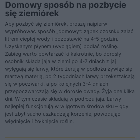
Domowy sposób na pozbycie
się ziemiórek
Aby pozbyć się ziemiórek, proszę najpierw
wypróbować sposób „domowy”: ząbek czosnku zalać
litrem ciepłej wody i pozostawić na 4-5 godzin.
Uzyskanym płynem (wyciągiem) podlać roślinę.
Zabieg warto powtarzać kilkakrotnie, bo dorosły
osobnik składa jaja w ziemi po 4-7 dniach z jaj
wylęgają się larwy, które żerują w podłożu żywiąc się
martwą materią, po 2 tygodniach larwy przekształcają
się w poczwarki, a po kolejnych 3-4 dniach
przepoczwarczają się w dorosłe owady. Żyją one kilka
dni. W tym czasie składają w podłożu jaja. Larwy
najlepiej funkcjonują w wilgotnym środowisku – gdy
jest zbyt sucho uszkadzają korzenie, powodując
więdnięcie i żółknięcie roślin.