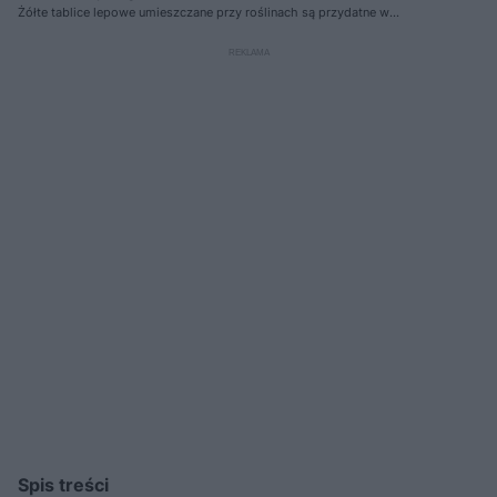
Żółte tablice lepowe umieszczane przy roślinach są przydatne w
wyłapywaniu owadów dorosłych ziemiórek
Spis treści