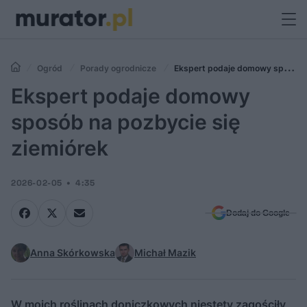
Ogród
Porady ogrodnicze
Ekspert podaje domowy sposób
na pozbycie się ziemiórek
Ekspert podaje domowy
sposób na pozbycie się
ziemiórek
2026-02-05
4:35
Dodaj do Google
Anna Skórkowska
Michał Mazik
W moich roślinach doniczkowych niestety zagościły