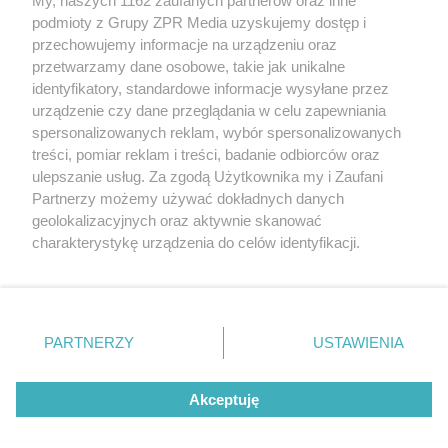
My, naszych 1162 zaufanych partnerów oraz inne
Żaden utwór zamieszczony w serwisie nie może być powielany i
podmioty z Grupy ZPR Media uzyskujemy dostęp i
rozpowszechniany lub dalej rozpowszechniany w jakikolwiek
sposób (w tym także elektroniczny lub mechaniczny) na
przechowujemy informacje na urządzeniu oraz
jakimkolwiek polu eksploatacji w jakiejkolwiek formie, włącznie z
przetwarzamy dane osobowe, takie jak unikalne
umieszczaniem w Internecie bez pisemnej zgody właściciela praw.
Jakiekolwiek użycie lub wykorzystanie utworów w całości lub w
identyfikatory, standardowe informacje wysyłane przez
części z naruszeniem prawa, tzn. bez właściwej zgody, jest
urządzenie czy dane przeglądania w celu zapewniania
zabronione pod groźbą kary i może być ścigane prawnie.
spersonalizowanych reklam, wybór spersonalizowanych
treści, pomiar reklam i treści, badanie odbiorców oraz
ulepszanie usług. Za zgodą Użytkownika my i Zaufani
Partnerzy możemy używać dokładnych danych
geolokalizacyjnych oraz aktywnie skanować
charakterystykę urządzenia do celów identyfikacji.
O nas
Ponieważ cenimy Twoją prywatność, prosimy o zgodę na
korzystanie z tych technologii poprzez kliknięcie
Informacje prawne
„Akceptuję”. Zgoda jest dobrowolna i zawsze możesz ją
zmienić/wycofać klikając przycisk ustawień prywatności
Nasze serwisy
PARTNERZY
USTAWIENIA
znajdujący się w lewym dolnym rogu strony
. Niektóre
© 2026 Grupa ZPR Media
rodzaje przetwarzania danych nie wymagają zgody
Akceptuję
użytkownika, ale masz prawo sprzeciwić się takiemu
przetwarzaniu. Preferencje będą miały zastosowanie tylko
na tej witrynie.