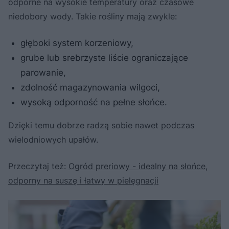
odporne na wysokie temperatury oraz czasowe
niedobory wody. Takie rośliny mają zwykle:
głęboki system korzeniowy,
grube lub srebrzyste liście ograniczające
parowanie,
zdolność magazynowania wilgoci,
wysoką odporność na pełne słońce.
Dzięki temu dobrze radzą sobie nawet podczas
wielodniowych upałów.
Przeczytaj też:
Ogród preriowy - idealny na słońce,
odporny na suszę i łatwy w pielęgnacji