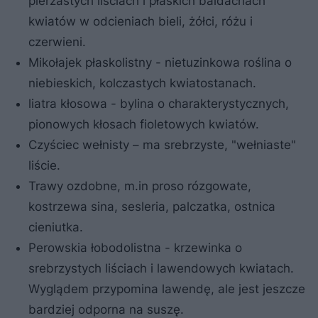
pierzastych liściach i płaskich baldachach
kwiatów w odcieniach bieli, żółci, różu i
czerwieni.
Mikołajek płaskolistny - nietuzinkowa roślina o
niebieskich, kolczastych kwiatostanach.
liatra kłosowa - bylina o charakterystycznych,
pionowych kłosach fioletowych kwiatów.
Czyściec wełnisty – ma srebrzyste, "wełniaste"
liście.
Trawy ozdobne, m.in proso rózgowate,
kostrzewa sina, sesleria, palczatka, ostnica
cieniutka.
Perowskia łobodolistna - krzewinka o
srebrzystych liściach i lawendowych kwiatach.
Wyglądem przypomina lawendę, ale jest jeszcze
bardziej odporna na suszę.