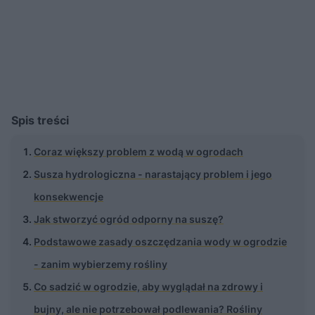
Spis treści
Coraz większy problem z wodą w ogrodach
Susza hydrologiczna - narastający problem i jego
konsekwencje
Jak stworzyć ogród odporny na suszę?
Podstawowe zasady oszczędzania wody w ogrodzie
- zanim wybierzemy rośliny
Co sadzić w ogrodzie, aby wyglądał na zdrowy i
bujny, ale nie potrzebował podlewania? Rośliny