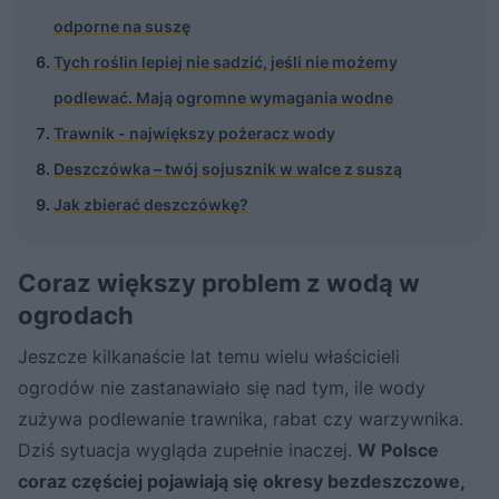
odporne na suszę
Tych roślin lepiej nie sadzić, jeśli nie możemy
podlewać. Mają ogromne wymagania wodne
Trawnik - największy pożeracz wody
Deszczówka – twój sojusznik w walce z suszą
Jak zbierać deszczówkę?
Coraz większy problem z wodą w
ogrodach
Jeszcze kilkanaście lat temu wielu właścicieli
ogrodów nie zastanawiało się nad tym, ile wody
zużywa podlewanie trawnika, rabat czy warzywnika.
Dziś sytuacja wygląda zupełnie inaczej.
W Polsce
coraz częściej pojawiają się okresy bezdeszczowe,