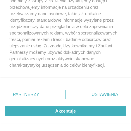
podmioty z Grupy ZPR Media uzyskujemy dostęp i
przechowujemy informacje na urządzeniu oraz
przetwarzamy dane osobowe, takie jak unikalne
identyfikatory, standardowe informacje wysyłane przez
urządzenie czy dane przeglądania w celu zapewniania
spersonalizowanych reklam, wybór spersonalizowanych
treści, pomiar reklam i treści, badanie odbiorców oraz
ulepszanie usług. Za zgodą Użytkownika my i Zaufani
Te rośliny po dobrym ukorzenieniu (pierwszy rok
Partnerzy możemy używać dokładnych danych
wymagają opieki) znoszą nawet kilkudniowe lub
geolokalizacyjnych oraz aktywnie skanować
kilkudziesięciodniowe okresy bez deszczu.
charakterystykę urządzenia do celów identyfikacji.
Ponieważ cenimy Twoją prywatność, prosimy o zgodę na
korzystanie z tych technologii poprzez kliknięcie
Zobacz galerię zdjęć: Krzewy odporne na suszę
„Akceptuję”. Zgoda jest dobrowolna i zawsze możesz ją
zmienić/wycofać klikając przycisk ustawień prywatności
PARTNERZY
USTAWIENIA
znajdujący się w lewym dolnym rogu strony
. Niektóre
15
rodzaje przetwarzania danych nie wymagają zgody
Akceptuję
użytkownika, ale masz prawo sprzeciwić się takiemu
przetwarzaniu. Preferencje będą miały zastosowanie tylko
na tej witrynie.