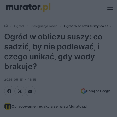
Ogród
Pielęgnacja roślin
Ogród w obliczu suszy: co sadzić,
by nie podlewać, i czego unikać, gdy wody brakuje?
Ogród w obliczu suszy: co
sadzić, by nie podlewać, i
czego unikać, gdy wody
brakuje?
2026-05-13
13:15
Dodaj do Google
Opracowanie: redakcja serwisu Murator.pl