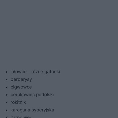
jałowce - różne gatunki
berberysy
pigwowce
perukowiec podolski
rokitnik
karagana syberyjska
żarnowiec