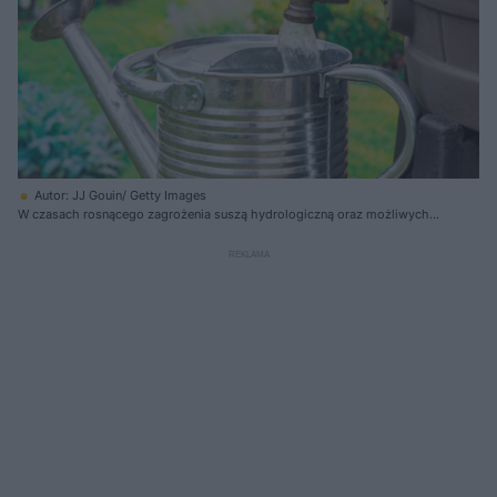
Autor: JJ Gouin/ Getty Images
W czasach rosnącego zagrożenia suszą hydrologiczną oraz możliwych
zakazów podlewania warto już dziś planować ogród w sposób rozsądny