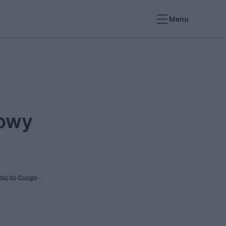
Menu
mowy
daj do Google