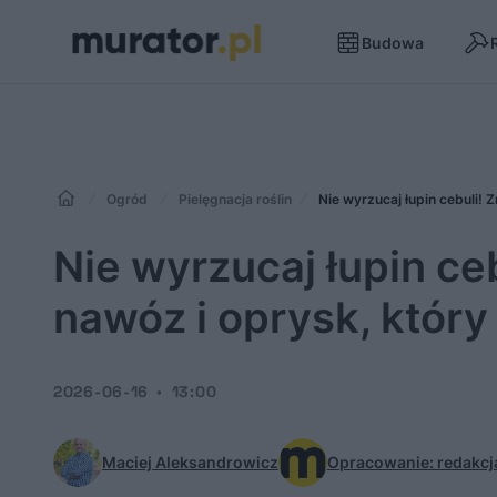
Budowa
Ogród
Pielęgnacja roślin
Nie wyrzucaj łupin cebuli! 
Nie wyrzucaj łupin ce
nawóz i oprysk, który 
2026-06-16
13:00
Maciej Aleksandrowicz
Opracowanie: redakcja