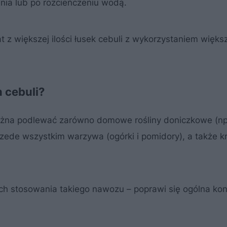
nia lub po rozcieńczeniu wodą.
 z większej ilości łusek cebuli z wykorzystaniem więks
n cebuli?
ożna podlewać zarówno domowe rośliny doniczkowe (np
przede wszystkim warzywa (ogórki i pomidory), a także k
ch stosowania takiego nawozu – poprawi się ogólna ko