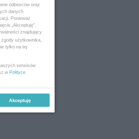
anie odbiorców oraz
nych danych
kacji. Ponieważ
ięcie „Akceptuję”.
ywatności znajdujący
ą zgody użytkownika,
 kilku
 tylko na tej
 naszych serwisów
esz w
Polityce
lub inne
Akceptuję