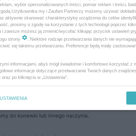
klam, wybór spersonalizowanych treści, pomiar reklam i treści, bad
 zgodą Użytkownika my i Zaufani Partnerzy możemy używać dokład
az aktywnie skanować charakterystykę urządzenia do celów identyfi
ść, prosimy o zgodę na korzystanie z tych technologii poprzez klikn
a i zawsze możesz ją zmienić/wycofać klikając przycisk ustawień pr
ogu strony
. Niektóre rodzaje przetwarzania danych nie wymagaj
odlewania roślin, wystarczy zebrać 1-2 garście łupin z
iwić się takiemu przetwarzaniu. Preferencje będą miały zastosowanie
, czerwonej i dymki.
szymi informacjami, abyś mógł świadomie i komfortowo korzystać z
gółowe informacje dotyczące przetwarzania Twoich danych znajdzi
a (np. duży słoik), które wyposażone jest w pokrywkę 
s
oraz po kliknięciu w „Ustawienia”.
 ciepłej wody.
USTAWIENIA
zacienione miejsce na około jedną dobę.
amy do konewki lub innego naczynia.