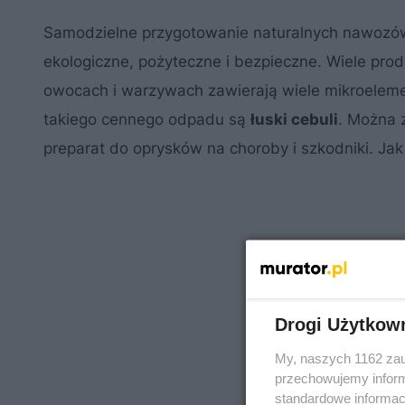
Samodzielne przygotowanie naturalnych nawozów 
ekologiczne, pożyteczne i bezpieczne. Wiele pro
owocach i warzywach zawierają wiele mikroeleme
takiego cennego odpadu są
łuski cebuli
. Można z
preparat do oprysków na choroby i szkodniki. Jak
Drogi Użytkow
My, naszych 1162 zau
przechowujemy informa
standardowe informac