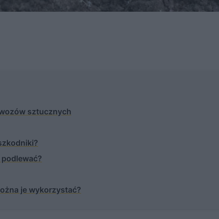
awozów sztucznych
 szkodniki?
a podlewać?
można je wykorzystać?