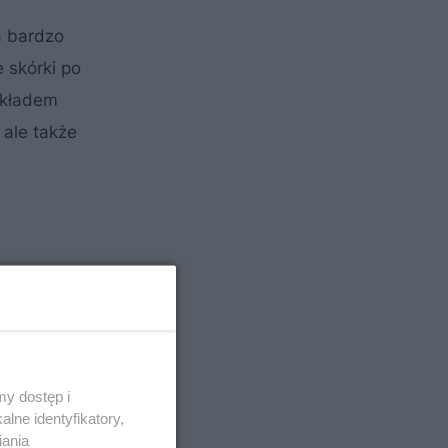
a bardzo
 skórki po
ykładem
 ale także
y dostęp i
lne identyfikatory,
iania