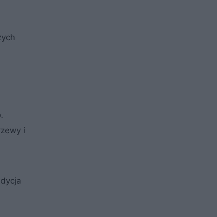
zych
.
rzewy i
ndycja