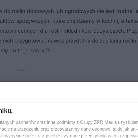
do roślin domowych lub ogrodowych nie jest trudne, 
duktów spożywczych, które znajdziemy w kuchni, a także
ntów i cennych dla roślin składników odżywczych. Prz
 nich przygotować nawóz przydatny do zasilania roślin,
 się do tego zabrać?
niku,
fanych partnerów oraz inne podmioty z Grupy ZPR Media uzyskujem
cje na urządzeniu oraz przetwarzamy dane osobowe, takie jak unika
je wysyłane przez urządzenie czy dane przeglądania w celu zapewn