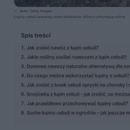
Autor: Getty Images
Łupiny cebuli zawierają wiele składników, których potrzebują rośliny
Spis treści
Jak zrobić nawóz z łupin cebuli?
Jakie rośliny zasilać nawozem z łupin cebuli?
Domowe nawozy naturalne alternatywą dla n
Do czego można wykorzystać łupiny z cebuli?
Jak zrobić z łusek cebuli opryski na choroby i
Gnojówka z łupin cebuli - jak zrobić, co możn
Jak prawidłowo przechowywać łupiny cebuli?
Suche łupiny cebuli w ogrodzie – jak jeszcze 