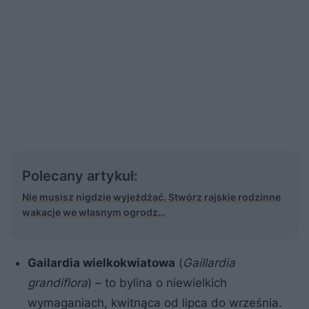
Polecany artykuł:
Nie musisz nigdzie wyjeżdżać. Stwórz rajskie rodzinne
wakacje we własnym ogrodz…
Gailardia wielkokwiatowa
(
Gaillardia
grandiflora
) – to bylina o niewielkich
wymaganiach, kwitnąca od lipca do września.