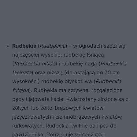
Rudbekia
(
Rudbeckia
) – w ogrodach sadzi się
najczęściej wysokie: rudbekię lśniącą
(
Rudbeckia nitida
) i rudbekię nagą (
Rudbeckia
lacinata
) oraz niższą (dorastającą do 70 cm
wysokości) rudbekię błyskotliwą (
Rudbeckia
fulgida
). Rudbekia ma sztywne, rozgałęzione
pędy i jajowate liście. Kwiatostany złożone są z
żółtych lub żółto-brązowych kwiatów
języczkowatych i ciemnobrązowych kwiatów
rurkowatych. Rudbekia kwitnie od lipca do
października. Potrzebuje słonecznego