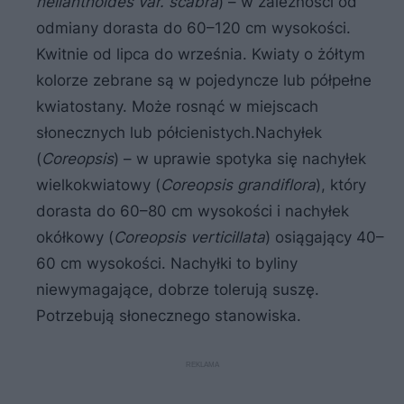
helianthoides var. scabra
) – w zależności od
odmiany dorasta do 60–120 cm wysokości.
Kwitnie od lipca do września. Kwiaty o żółtym
kolorze zebrane są w pojedyncze lub półpełne
kwiatostany. Może rosnąć w miejscach
słonecznych lub półcienistych.Nachyłek
(
Coreopsis
) – w uprawie spotyka się nachyłek
wielkokwiatowy (
Coreopsis grandiflora
), który
dorasta do 60–80 cm wysokości i nachyłek
okółkowy (
Coreopsis verticillata
) osiągający 40–
60 cm wysokości. Nachyłki to byliny
niewymagające, dobrze tolerują suszę.
Potrzebują słonecznego stanowiska.