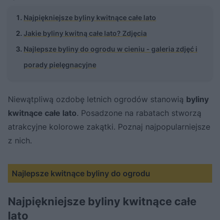
Najpiękniejsze byliny kwitnące całe lato
Jakie byliny kwitną całe lato? Zdjęcia
Najlepsze byliny do ogrodu w cieniu - galeria zdjęć i
porady pielęgnacyjne
Niewątpliwą ozdobę letnich ogrodów stanowią
byliny
kwitnące całe lato
. Posadzone na rabatach stworzą
atrakcyjne kolorowe zakątki. Poznaj najpopularniejsze
z nich.
Najlepsze kwitnące byliny do ogrodu
Najpiękniejsze byliny kwitnące całe
lato