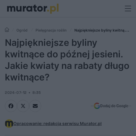
Ogród
Pielęgnacja roślin
Najpiękniejsze byliny kwitnące do
późnej jesieni. Jakie kwiaty na rabaty długo kwitnące?
Najpiękniejsze byliny
kwitnące do późnej jesieni.
Jakie kwiaty na rabaty długo
kwitnące?
2024-07-12
8:35
Dodaj do Google
Opracowanie: redakcja serwisu Murator.pl