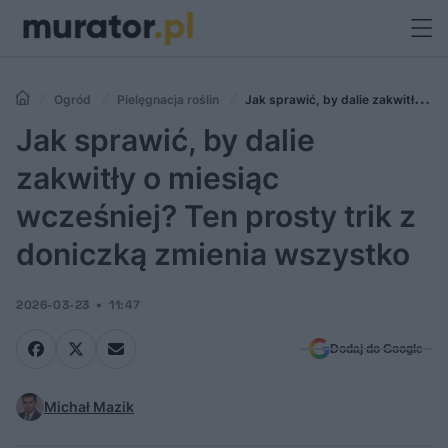
Ogród
Pielęgnacja roślin
Jak sprawić, by dalie zakwitły o
miesiąc wcześniej? Ten prosty trik z doniczką zmienia wszystko
Jak sprawić, by dalie
zakwitły o miesiąc
wcześniej? Ten prosty trik z
doniczką zmienia wszystko
2026-03-23
11:47
Dodaj do Google
Michał Mazik