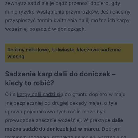
zewnątrz sadzi się je bądź przenosi dopiero, gdy
minie ryzyko wystąpienia przymrozków. Jeśli chcemy
przyspieszyć termin kwitnienia dalii, można ich karpy
wcześniej posadzić w doniczkach.
Rośliny cebulowe, bulwiaste, kłączowe sadzone
wiosną
Sadzenie karp dalii do doniczek –
kiedy to robić?
O ile
karpy dalii sadzi się
do gruntu dopiero w maju
(najbezpieczniej od drugiej dekady maja), o tyle
uprawa pojemnikowa tych roślin może być
prowadzona znacznie wcześniej. W praktyce
dalie
można sadzić do doniczek już w marcu
. Dobrym
terminem sadzenia jest także kwiecień. Sadzenie na