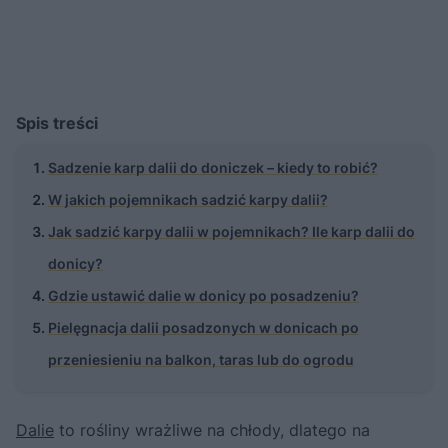
Spis treści
Sadzenie karp dalii do doniczek – kiedy to robić?
W jakich pojemnikach sadzić karpy dalii?
Jak sadzić karpy dalii w pojemnikach? Ile karp dalii do
donicy?
Gdzie ustawić dalie w donicy po posadzeniu?
Pielęgnacja dalii posadzonych w donicach po
przeniesieniu na balkon, taras lub do ogrodu
Dalie
to rośliny wrażliwe na chłody, dlatego na