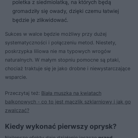
poletka z siedmiolatką, na których będą
gromadziły się owady, dzięki czemu łatwiej
będzie je zlikwidować.
Sukces w walce będzie możliwy przy dużej
systematyczności i połączeniu metod. Niestety,
poskrzypka liliowa nie ma typowych wrogów
naturalnych. W małym stopniu pomocne są ptaki,
chociaż traktuje się je jako drobne i niewystarczające
wsparcie.
Przeczytaj też:
Biała muszka na kwiatach
balkonowych - co to jest mączlik szklarniowy i jak go
zwalczać?
Kiedy wykonać pierwszy oprysk?
Najlepsze efekty daje działanie jeszcze
przed