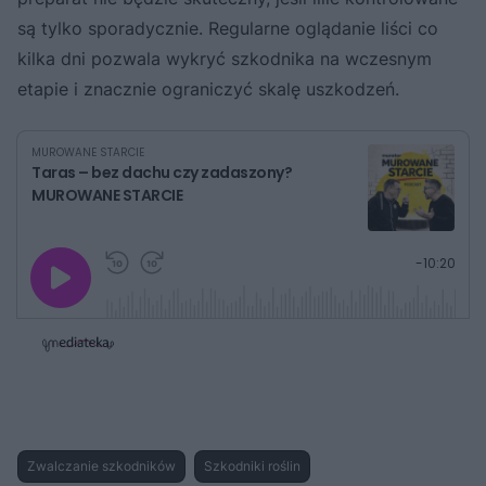
są tylko sporadycznie. Regularne oglądanie liści co
kilka dni pozwala wykryć szkodnika na wczesnym
etapie i znacznie ograniczyć skalę uszkodzeń.
MUROWANE STARCIE
Taras – bez dachu czy zadaszony?
MUROWANE STARCIE
G
P
P
P
-
10:20
r
r
r
o
a
z
z
j
z
e
e
w
w
o
i
i
s
ń
ń
t
1
1
0
0
a
s
s
ł
d
d
y
o
o
c
t
p
u
r
z
Zwalczanie szkodników
Szkodniki roślin
ł
z
a
u
o