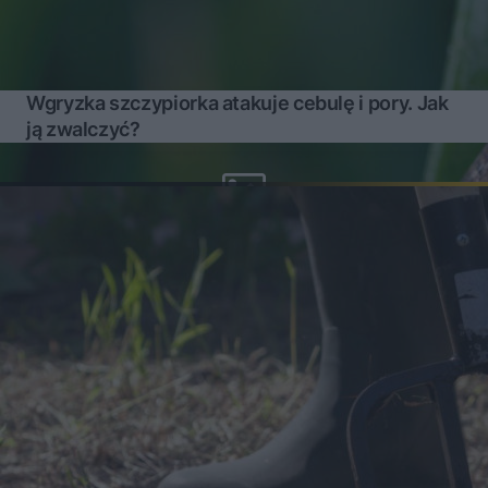
Wgryzka szczypiorka atakuje cebulę i pory. Jak
ją zwalczyć?