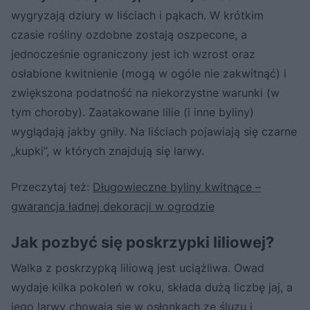
wygryzają dziury w liściach i pąkach. W krótkim
czasie rośliny ozdobne zostają oszpecone, a
jednocześnie ograniczony jest ich wzrost oraz
osłabione kwitnienie (mogą w ogóle nie zakwitnąć) i
zwiększona podatność na niekorzystne warunki (w
tym choroby). Zaatakowane lilie (i inne byliny)
wyglądają jakby gniły. Na liściach pojawiają się czarne
„kupki”, w których znajdują się larwy.
Przeczytaj też:
Długowieczne byliny kwitnące –
gwarancja ładnej dekoracji w ogrodzie
Jak pozbyć się poskrzypki liliowej?
Walka z poskrzypką liliową jest uciążliwa. Owad
wydaje kilka pokoleń w roku, składa dużą liczbę jaj, a
jego larwy chowają się w osłonkach ze śluzu i