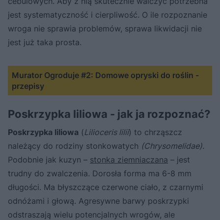
cebulowych. Aby z nią skutecznie walczyć potrzebna
jest systematyczność i cierpliwość. O ile rozpoznanie
wroga nie sprawia problemów, sprawa likwidacji nie
jest już taka prosta.
Murator Ogroduje #2: Domowe opryski do roślin -
przepisy
Poskrzypka liliowa - jak ja rozpoznać?
Poskrzypka liliowa
(
Lilioceris lilii
) to chrząszcz
należący do rodziny stonkowatych
(Chrysomelidae).
Podobnie jak kuzyn –
stonka ziemniaczana
– jest
trudny do zwalczenia. Dorosła forma ma 6-8 mm
długości. Ma błyszczące czerwone ciało, z czarnymi
odnóżami i głową. Agresywne barwy poskrzypki
odstraszają wielu potencjalnych wrogów, ale