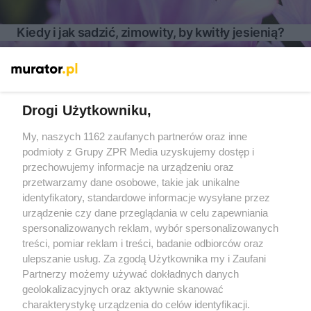
Kiedy i jak sadzić, zimowity, by kwitły jesienią?
Więcej
Drogi Użytkowniku,
My, naszych 1162 zaufanych partnerów oraz inne
Żaden utwór zamieszczony w serwisie nie może być powielany i
podmioty z Grupy ZPR Media uzyskujemy dostęp i
rozpowszechniany lub dalej rozpowszechniany w jakikolwiek
sposób (w tym także elektroniczny lub mechaniczny) na
przechowujemy informacje na urządzeniu oraz
jakimkolwiek polu eksploatacji w jakiejkolwiek formie, włącznie z
przetwarzamy dane osobowe, takie jak unikalne
umieszczaniem w Internecie bez pisemnej zgody właściciela praw.
Jakiekolwiek użycie lub wykorzystanie utworów w całości lub w
identyfikatory, standardowe informacje wysyłane przez
części z naruszeniem prawa, tzn. bez właściwej zgody, jest
urządzenie czy dane przeglądania w celu zapewniania
zabronione pod groźbą kary i może być ścigane prawnie.
spersonalizowanych reklam, wybór spersonalizowanych
treści, pomiar reklam i treści, badanie odbiorców oraz
ulepszanie usług. Za zgodą Użytkownika my i Zaufani
Partnerzy możemy używać dokładnych danych
geolokalizacyjnych oraz aktywnie skanować
charakterystykę urządzenia do celów identyfikacji.