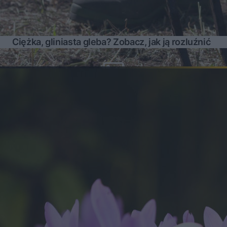
Ciężka, gliniasta gleba? Zobacz, jak ją rozluźnić