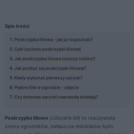
Spis treści
Poskrzypka liliowa - jak ja rozpoznać?
Cykl życiowy poskrzypki liliowej
Jak poskrzypka liliowa niszczy rośliny?
Jak pozbyć się poskrzypki liliowej?
Kiedy wykonać pierwszy oprysk?
Piękne lilie w ogrodzie - zdjęcia
Czy domowe opryski naprawdę działają?
Poskrzypka liliowa
(
Lilioceris lilii
) to rzeczywista
zmora ogrodników, zwłaszcza miłośników bylin