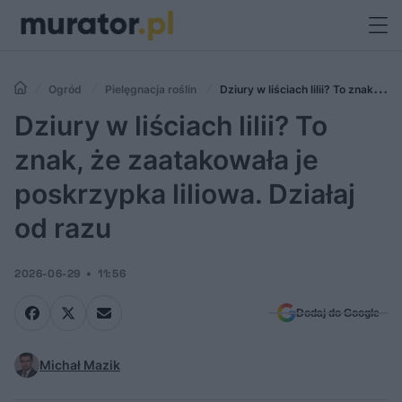
Ogród
Pielęgnacja roślin
Dziury w liściach lilii? To znak, że
zaatakowała je poskrzypka liliowa. Działaj od razu
Dziury w liściach lilii? To
znak, że zaatakowała je
poskrzypka liliowa. Działaj
od razu
2026-06-29
11:56
Dodaj do Google
Michał Mazik