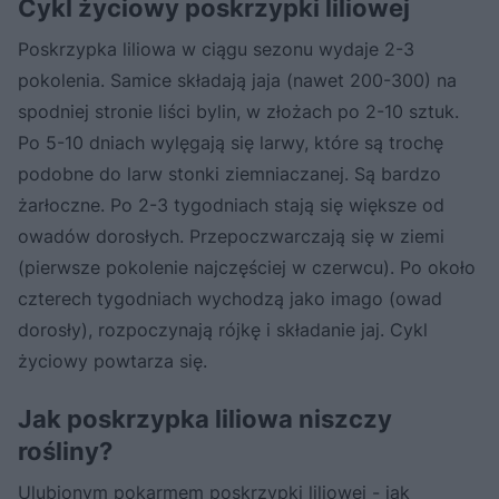
Cykl życiowy poskrzypki liliowej
Poskrzypka liliowa w ciągu sezonu wydaje 2-3
pokolenia. Samice składają jaja (nawet 200-300) na
spodniej stronie liści bylin, w złożach po 2-10 sztuk.
Po 5-10 dniach wylęgają się larwy, które są trochę
podobne do larw stonki ziemniaczanej. Są bardzo
żarłoczne. Po 2-3 tygodniach stają się większe od
owadów dorosłych. Przepoczwarczają się w ziemi
(pierwsze pokolenie najczęściej w czerwcu). Po około
czterech tygodniach wychodzą jako imago (owad
dorosły), rozpoczynają rójkę i składanie jaj. Cykl
życiowy powtarza się.
Jak poskrzypka liliowa niszczy
rośliny?
Ulubionym pokarmem poskrzypki liliowej - jak