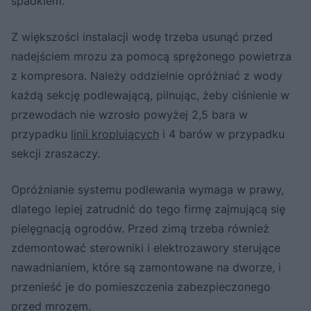
spadkiem.
Z większości instalacji wodę trzeba usunąć przed
nadejściem mrozu za pomocą sprężonego powietrza
z kompresora. Należy oddzielnie opróżniać z wody
każdą sekcję podlewającą, pilnując, żeby ciśnienie w
przewodach nie wzrosło powyżej 2,5 bara w
przypadku
linii kroplujących
i 4 barów w przypadku
sekcji zraszaczy.
Opróżnianie systemu podlewania wymaga w prawy,
dlatego lepiej zatrudnić do tego firmę zajmującą się
pielęgnacją ogrodów. Przed zimą trzeba również
zdemontować sterowniki i elektrozawory sterujące
nawadnianiem, które są zamontowane na dworze, i
przenieść je do pomieszczenia zabezpieczonego
przed mrozem.