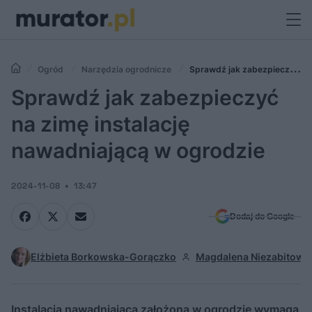
Ogród
Narzędzia ogrodnicze
Sprawdź jak zabezpieczyć
na zimę instalację nawadniającą w ogrodzie
Sprawdź jak zabezpieczyć
na zimę instalację
nawadniającą w ogrodzie
2024-11-08
13:47
Dodaj do Google
Elżbieta Borkowska-Gorączko
Magdalena Niezabitows
Instalacja nawadniająca założona w ogrodzie wymaga