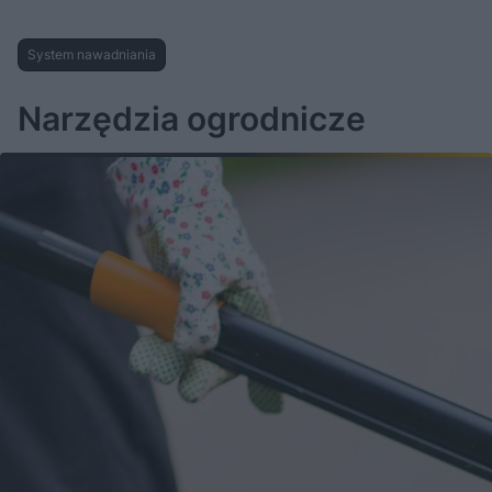
System nawadniania
Narzędzia ogrodnicze