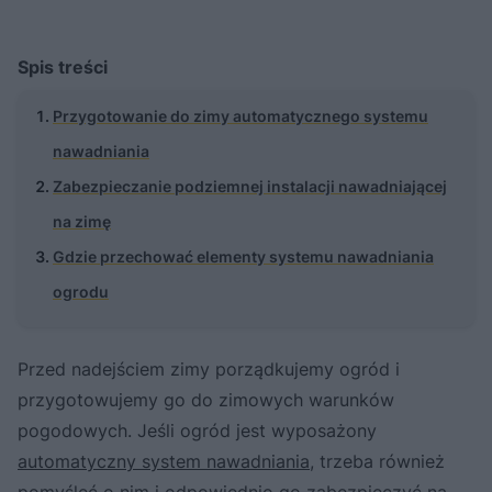
Spis treści
Przygotowanie do zimy automatycznego systemu
nawadniania
Zabezpieczanie podziemnej instalacji nawadniającej
na zimę
Gdzie przechować elementy systemu nawadniania
ogrodu
Przed nadejściem zimy porządkujemy ogród i
przygotowujemy go do zimowych warunków
pogodowych. Jeśli ogród jest wyposażony
automatyczny system nawadniania
, trzeba również
pomyśleć o nim i odpowiednio go zabezpieczyć na