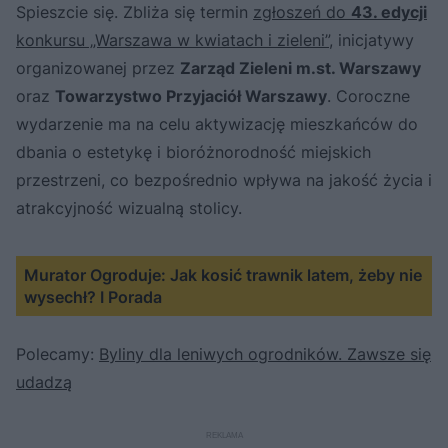
Spieszcie się. Zbliża się termin
zgłoszeń do
43. edycji
konkursu „Warszawa w kwiatach i zieleni”,
inicjatywy
organizowanej przez
Zarząd Zieleni m.st. Warszawy
oraz
Towarzystwo Przyjaciół Warszawy
. Coroczne
wydarzenie ma na celu aktywizację mieszkańców do
dbania o estetykę i bioróżnorodność miejskich
przestrzeni, co bezpośrednio wpływa na jakość życia i
atrakcyjność wizualną stolicy.
Murator Ogroduje: Jak kosić trawnik latem, żeby nie
wysechł? I Porada
Polecamy:
Byliny dla leniwych ogrodników. Zawsze się
udadzą