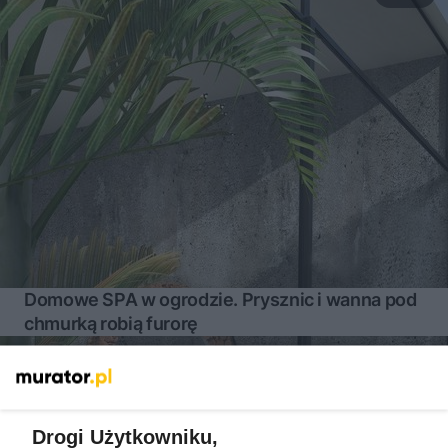
Domowe SPA w ogrodzie. Prysznic i wanna pod
chmurką robią furorę
Więcej
Drogi Użytkowniku,