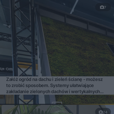
7
Załóż ogród na dachu i zieleń ścianę - możesz
to zrobić sposobem. Systemy ułatwiające
zakładanie zielonych dachów i wertykalnych
ogrodów
24