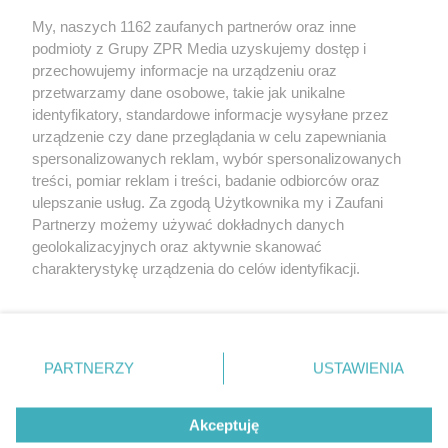
My, naszych 1162 zaufanych partnerów oraz inne
Żaden utwór zamieszczony w serwisie nie może być powielany i
podmioty z Grupy ZPR Media uzyskujemy dostęp i
rozpowszechniany lub dalej rozpowszechniany w jakikolwiek
sposób (w tym także elektroniczny lub mechaniczny) na
przechowujemy informacje na urządzeniu oraz
jakimkolwiek polu eksploatacji w jakiejkolwiek formie, włącznie z
przetwarzamy dane osobowe, takie jak unikalne
umieszczaniem w Internecie bez pisemnej zgody właściciela praw.
Jakiekolwiek użycie lub wykorzystanie utworów w całości lub w
identyfikatory, standardowe informacje wysyłane przez
części z naruszeniem prawa, tzn. bez właściwej zgody, jest
urządzenie czy dane przeglądania w celu zapewniania
zabronione pod groźbą kary i może być ścigane prawnie.
spersonalizowanych reklam, wybór spersonalizowanych
treści, pomiar reklam i treści, badanie odbiorców oraz
ulepszanie usług. Za zgodą Użytkownika my i Zaufani
Partnerzy możemy używać dokładnych danych
geolokalizacyjnych oraz aktywnie skanować
charakterystykę urządzenia do celów identyfikacji.
O nas
Ponieważ cenimy Twoją prywatność, prosimy o zgodę na
korzystanie z tych technologii poprzez kliknięcie
Informacje prawne
„Akceptuję”. Zgoda jest dobrowolna i zawsze możesz ją
zmienić/wycofać klikając przycisk ustawień prywatności
Nasze serwisy
PARTNERZY
USTAWIENIA
znajdujący się w lewym dolnym rogu strony
. Niektóre
rodzaje przetwarzania danych nie wymagają zgody
© 2026 Grupa ZPR Media
Akceptuję
użytkownika, ale masz prawo sprzeciwić się takiemu
przetwarzaniu. Preferencje będą miały zastosowanie tylko