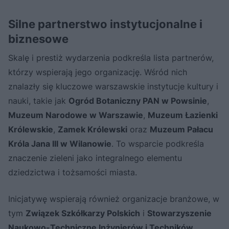
Silne partnerstwo instytucjonalne i
biznesowe
Skalę i prestiż wydarzenia podkreśla lista partnerów,
którzy wspierają jego organizację. Wśród nich
znalazły się kluczowe warszawskie instytucje kultury i
nauki, takie jak
Ogród Botaniczny PAN w Powsinie
,
Muzeum Narodowe w Warszawie
,
Muzeum Łazienki
Królewskie
,
Zamek Królewski
oraz
Muzeum Pałacu
Króla Jana III w Wilanowie
. To wsparcie podkreśla
znaczenie zieleni jako integralnego elementu
dziedzictwa i tożsamości miasta.
Inicjatywę wspierają również organizacje branżowe, w
tym
Związek Szkółkarzy Polskich
i
Stowarzyszenie
Naukowo-Techniczne Inżynierów i Techników