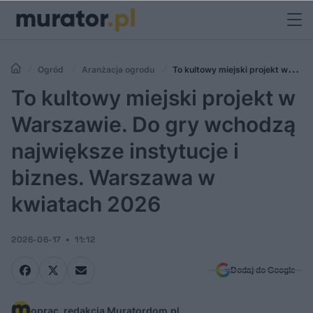
Ogród
Aranżacja ogrodu
To kultowy miejski projekt w
Warszawie. Do gry wchodzą największe instytucje i biznes. Warszawa
To kultowy miejski projekt w
w kwiatach 2026
Warszawie. Do gry wchodzą
największe instytucje i
biznes. Warszawa w
kwiatach 2026
2026-06-17
11:12
Dodaj do Google
oprac. redakcja Muratordom.pl