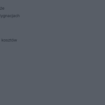
 że
dygnacjach
e kosztów