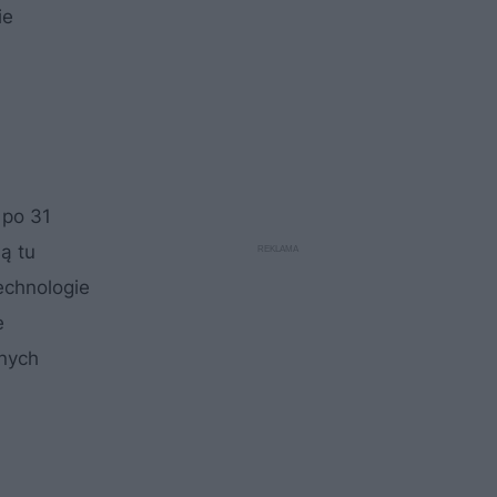
ie
 po 31
ą tu
echnologie
e
łnych