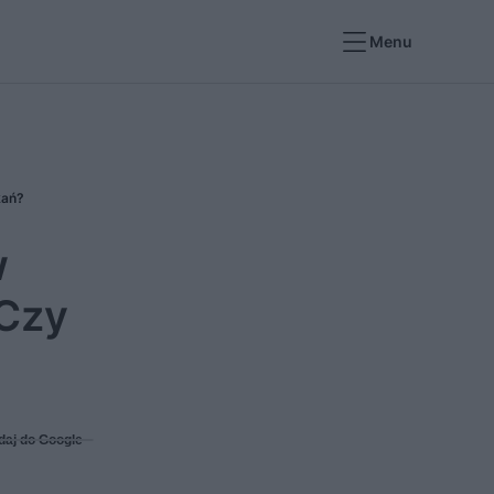
Menu
kań?
w
 Czy
daj do Google