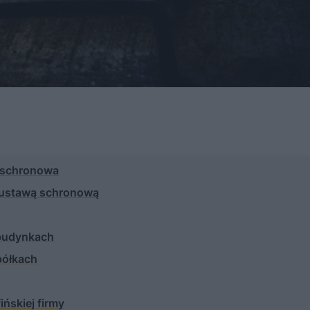
a schronowa
 ustawą schronową
 budynkach
półkach
ńskiej firmy