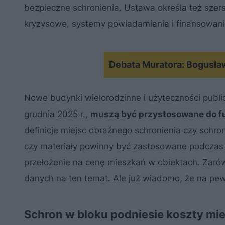
bezpieczne schronienia. Ustawa określa też szer
kryzysowe, systemy powiadamiania i finansowan
Debata Muratora: Bogusła
Nowe budynki wielorodzinne i użyteczności publi
grudnia 2025 r.,
muszą być przystosowane do fu
definicje miejsc doraźnego schronienia czy schron
czy materiały powinny być zastosowane podczas b
przełożenie na cenę mieszkań w obiektach. Zarów
danych na ten temat. Ale już wiadomo, że na pewno
Schron w bloku podniesie koszty m