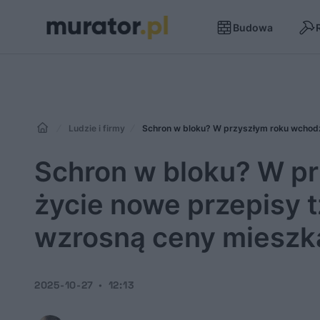
Budowa
Ludzie i firmy
Schron w bloku? W przyszłym roku wchodz
Schron w bloku? W p
życie nowe przepisy 
wzrosną ceny mieszk
2025-10-27
12:13