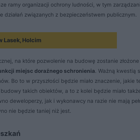
sze ramy organizacji ochrony ludności, w tym zarządzan
ie działań związanych z bezpieczeństwem publicznym.
w Lasek, Holcim
cznej, na które pozwolenie na budowę zostanie złożone
nkcji miejsc doraźnego schronienia
. Ważną kwestią s
ów. Bo to w przyszłości będzie miało znaczenie, jakie t
udowy takich obiektów, a to z kolei będzie miało takż
no deweloperzy, jak i wykonawcy na razie nie mają pe
 nie będzie taniej niż jest.
ieszkań