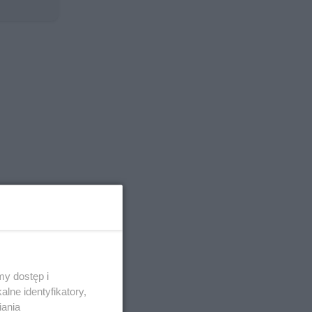
y dostęp i
lne identyfikatory,
iania
 i obronie