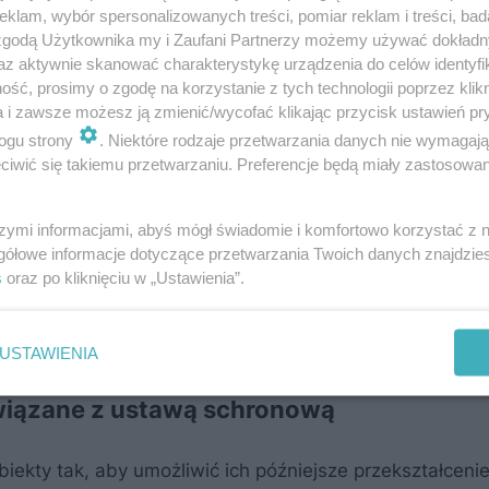
klam, wybór spersonalizowanych treści, pomiar reklam i treści, bad
ązek dostosowywania nowych budynków wielorodzinnyc
 zgodą Użytkownika my i Zaufani Partnerzy możemy używać dokład
az aktywnie skanować charakterystykę urządzenia do celów identyfi
ego schronienia od 1 stycznia 2026 r. Co to dokładnie o
ść, prosimy o zgodę na korzystanie z tych technologii poprzez klikn
a i zawsze możesz ją zmienić/wycofać klikając przycisk ustawień pr
ogu strony
. Niektóre rodzaje przetwarzania danych nie wymagaj
sją wymusza również na Polsce inwestowanie w obiekty
iwić się takiemu przetwarzaniu. Preferencje będą miały zastosowanie
nków w których oprócz mieszkań znajdowałyby się sch
 Na co dzień jednak schrony służyłyby np. za garaże p
szymi informacjami, abyś mógł świadomie i komfortowo korzystać z
gółowe informacje dotyczące przetwarzania Twoich danych znajdzi
s
oraz po kliknięciu w „Ustawienia”.
 Czy uda się nadrobić 70 lat opóźnień w kwestii budowy
USTAWIENIA
wiązane z ustawą schronową
ekty tak, aby umożliwić ich późniejsze przekształceni