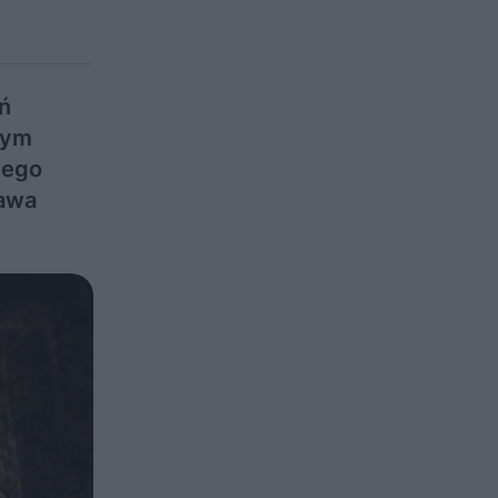
ń
cym
nego
tawa