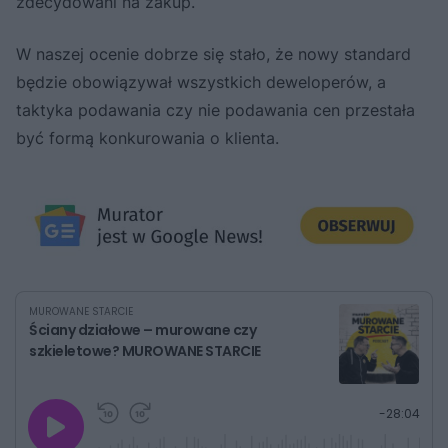
zdecydowani na zakup.
W naszej ocenie dobrze się stało, że nowy standard
będzie obowiązywał wszystkich deweloperów, a
taktyka podawania czy nie podawania cen przestała
być formą konkurowania o klienta.
MUROWANE STARCIE
Ściany działowe – murowane czy
szkieletowe? MUROWANE STARCIE
G
P
P
P
-
28:04
r
r
r
o
a
z
z
j