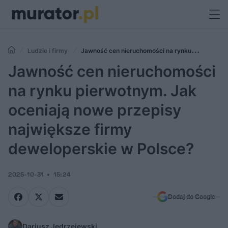
Ludzie i firmy
Jawność cen nieruchomości na rynku
pierwotnym. Jak oceniają nowe przepisy największe firmy
Jawność cen nieruchomości
deweloperskie w Polsce?
na rynku pierwotnym. Jak
oceniają nowe przepisy
największe firmy
deweloperskie w Polsce?
2025-10-31
15:24
Dodaj do Google
Dariusz Jędrzejewski