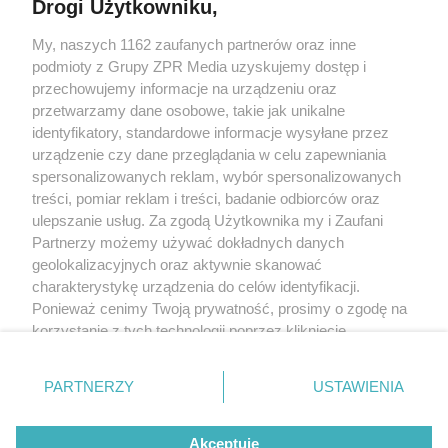
Drogi Użytkowniku,
My, naszych 1162 zaufanych partnerów oraz inne
Żaden utwór zamieszczony w serwisie nie może być powielany i
rozpowszechniany lub dalej rozpowszechniany w jakikolwiek sposób
podmioty z Grupy ZPR Media uzyskujemy dostęp i
(w tym także elektroniczny lub mechaniczny) na jakimkolwiek polu
przechowujemy informacje na urządzeniu oraz
eksploatacji w jakiejkolwiek formie, włącznie z umieszczaniem w
przetwarzamy dane osobowe, takie jak unikalne
Internecie bez pisemnej zgody właściciela praw. Jakiekolwiek użycie
lub wykorzystanie utworów w całości lub w części z naruszeniem
identyfikatory, standardowe informacje wysyłane przez
prawa, tzn. bez właściwej zgody, jest zabronione pod groźbą kary i
urządzenie czy dane przeglądania w celu zapewniania
może być ścigane prawnie.
spersonalizowanych reklam, wybór spersonalizowanych
treści, pomiar reklam i treści, badanie odbiorców oraz
ulepszanie usług. Za zgodą Użytkownika my i Zaufani
Partnerzy możemy używać dokładnych danych
geolokalizacyjnych oraz aktywnie skanować
charakterystykę urządzenia do celów identyfikacji.
O nas
Ponieważ cenimy Twoją prywatność, prosimy o zgodę na
korzystanie z tych technologii poprzez kliknięcie
Informacje prawne
„Akceptuję”. Zgoda jest dobrowolna i zawsze możesz ją
zmienić/wycofać klikając przycisk ustawień prywatności
Nasze serwisy
PARTNERZY
USTAWIENIA
znajdujący się w lewym dolnym rogu strony
. Niektóre
© 2026 Grupa ZPR Media
rodzaje przetwarzania danych nie wymagają zgody
Akceptuję
użytkownika, ale masz prawo sprzeciwić się takiemu