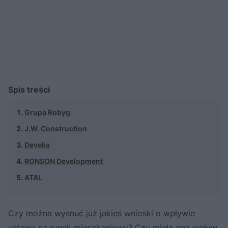
Spis treści
Grupa Robyg
J.W. Construction
Develia
RONSON Development
ATAL
Czy można wysnuć już jakieś wnioski o wpływie
ustawy na rynek mieszkaniowy? Czy miała ona wpływ