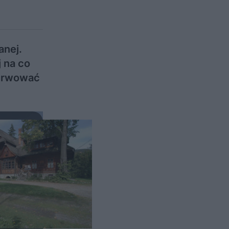
anej.
 na co
zerwować