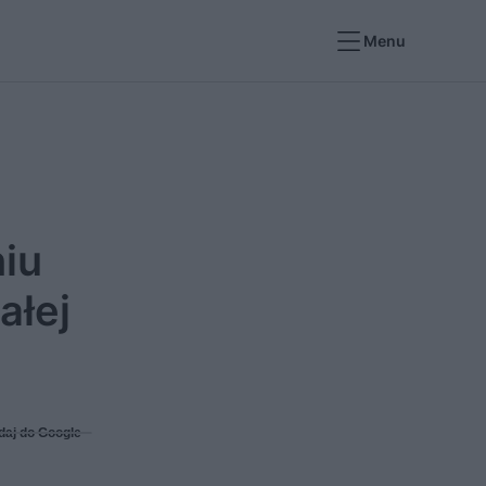
Menu
niu
ałej
daj do Google