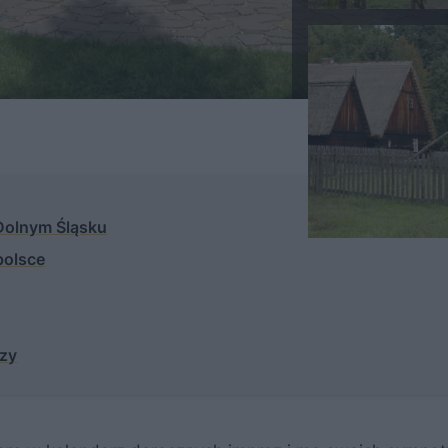
 Dolnym Śląsku
polsce
ezy