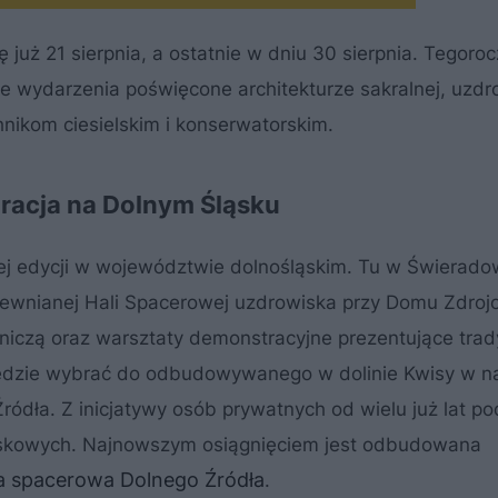
już 21 sierpnia, a ostatnie w dniu 30 sierpnia. Tegoro
e wydarzenia poświęcone architekturze sakralnej, uzdr
hnikom ciesielskim i konserwatorskim.
uracja na Dolnym Śląsku
nej edycji w województwie dolnośląskim. Tu w Świerado
drewnianej Hali Spacerowej uzdrowiska przy Domu Zdro
lniczą oraz warsztaty demonstracyjne prezentujące trad
 będzie wybrać do odbudowywanego w dolinie Kwisy w na
ódła. Z inicjatywy osób prywatnych od wielu już lat po
iskowych. Najnowszym osiągnięciem jest odbudowana
ala spacerowa Dolnego Źródła
.