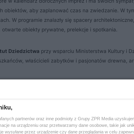
dobre w kalendarz dorocznych imprez i ma swoich sympa
nych obiektów, aby zaplanować czas na zwiedzanie. W ty
h. W programie znalazły się spacery architektoniczne
 otwarte obiekty prywatne, prelekcje i spotkania.
tut Dziedzictwa
przy wsparciu Ministerstwa Kultury i D
kańców, właścicieli zabytków i pasjonatów drewna, ar
niku,
fanych partnerów oraz inne podmioty z Grupy ZPR Media uzyskujem
cje na urządzeniu oraz przetwarzamy dane osobowe, takie jak unika
je wysyłane przez urządzenie czy dane przeglądania w celu zapewn