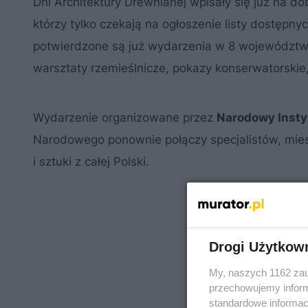
Dni Architektury Drewnianej wpisały się już na 
którzy tylko czekają na ogłoszenie listy dostęp
potwierdzone są już wydarzenia w 8 województwac
warsztaty rzemieślnicze, pokazy konserwatorskie,
Wydarzenie organizowane przez
Narodowy Insty
Narodowego ponownie połączy specjalistów, miesz
i sztuki z całej Polski.
Drogi Użytkow
My, naszych 1162 zau
przechowujemy informa
standardowe informac