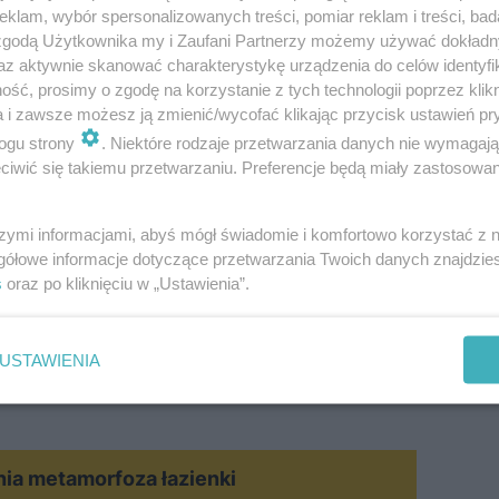
klam, wybór spersonalizowanych treści, pomiar reklam i treści, bad
 zgodą Użytkownika my i Zaufani Partnerzy możemy używać dokład
az aktywnie skanować charakterystykę urządzenia do celów identyfi
ść, prosimy o zgodę na korzystanie z tych technologii poprzez klikn
a i zawsze możesz ją zmienić/wycofać klikając przycisk ustawień pr
ogu strony
. Niektóre rodzaje przetwarzania danych nie wymagaj
iwić się takiemu przetwarzaniu. Preferencje będą miały zastosowanie
szymi informacjami, abyś mógł świadomie i komfortowo korzystać z
okalnego wydarzenia w Zakopanem w ogólnopolską imprez
gółowe informacje dotyczące przetwarzania Twoich danych znajdzi
ział pasjonaci architektury drewnianej jak również po
s
oraz po kliknięciu w „Ustawienia”.
ę do odwiedzin z przewodnikiem obiektów, które są
stępem, choćby z racji, że są własnością prywatną. Wła
USTAWIENIA
 konserwacji, remontów i budowy budynków drewnianych
MATERIAŁ SPONSOROWANY
ia metamorfoza łazienki