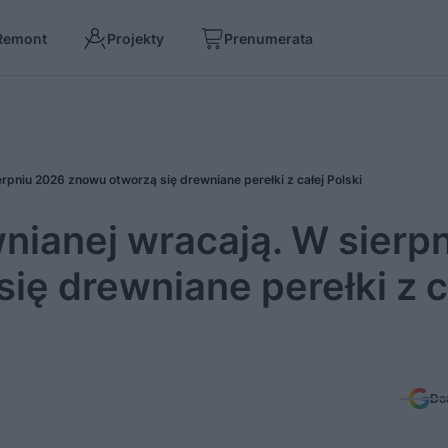
Remont
Projekty
Prenumerata
erpniu 2026 znowu otworzą się drewniane perełki z całej Polski
nianej wracają. W sierp
ę drewniane perełki z c
Do