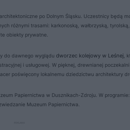
architektoniczne po Dolnym Śląsku. Uczestnicy będą mo
ych różnymi trasami: karkonoską, wałbrzyską, tyrolską,
te obiekty prywatne.
dworzec kolejowy w Leśnej
ony do dawnego wyglądu
, k
istracyjnej i usługowej. W pięknej, drewnianej poczekal
pacer poświęcony lokalnemu dziedzictwu architektury d
uzeum Papiernictwa w Dusznikach-Zdroju. W programie: 
z zwiedzanie Muzeum Papiernictwa.