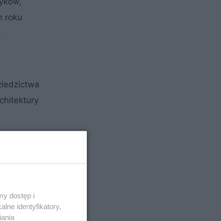
tyków,
m roku
,
ziedzictwa
chitektury
y dostęp i
lne identyfikatory,
iania