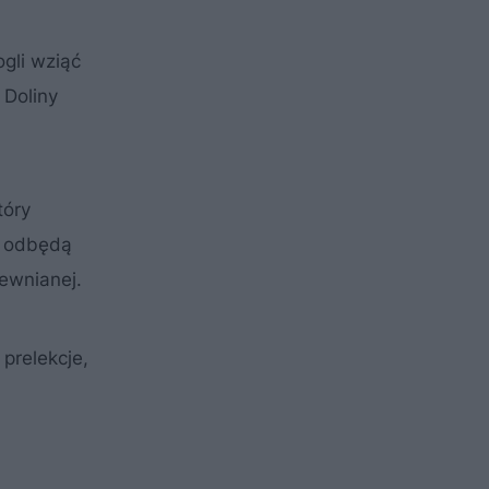
gli wziąć
 Doliny
tóry
ni odbędą
rewnianej.
prelekcje,