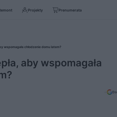
Remont
Projekty
Prenumerata
aby wspomagała chłodzenie domu latem?
epła, aby wspomagała
em?
Do