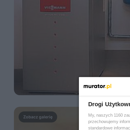
Drogi Użytkow
My, naszych 1160 zau
przechowujemy informa
standardowe informac