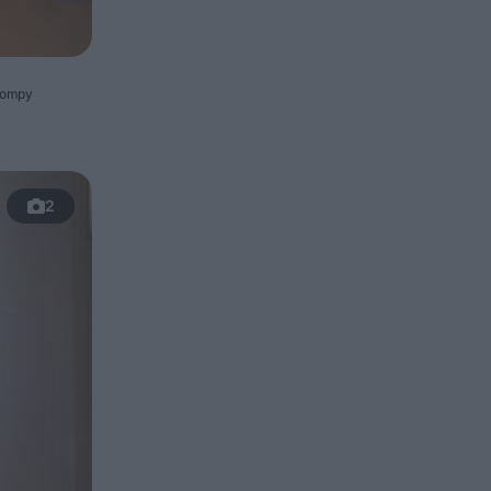
pompy
2