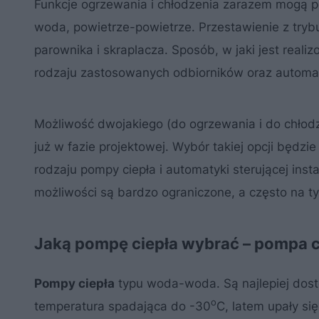
Funkcje ogrzewania i chłodzenia zarazem mogą p
woda, powietrze-powietrze. Przestawienie z tryb
parownika i skraplacza. Sposób, w jaki jest real
rodzaju zastosowanych odbiorników oraz automat
Możliwość dwojakiego (do ogrzewania i do chło
już w fazie projektowej. Wybór takiej opcji będ
rodzaju pompy ciepła i automatyki sterującej inst
możliwości są bardzo ograniczone, a często na tym
Jaką pompę ciepła wybrać – pompa 
Pompy ciepła
typu woda-woda. Są najlepiej dosto
o
temperatura spadająca do -30
C, latem upały si