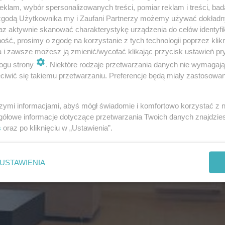
klam, wybór spersonalizowanych treści, pomiar reklam i treści, bad
 zgodą Użytkownika my i Zaufani Partnerzy możemy używać dokład
az aktywnie skanować charakterystykę urządzenia do celów identyfi
ść, prosimy o zgodę na korzystanie z tych technologii poprzez klikn
a i zawsze możesz ją zmienić/wycofać klikając przycisk ustawień pr
ogu strony
. Niektóre rodzaje przetwarzania danych nie wymagaj
iwić się takiemu przetwarzaniu. Preferencje będą miały zastosowanie
szymi informacjami, abyś mógł świadomie i komfortowo korzystać z
gółowe informacje dotyczące przetwarzania Twoich danych znajdzi
s
oraz po kliknięciu w „Ustawienia”.
USTAWIENIA