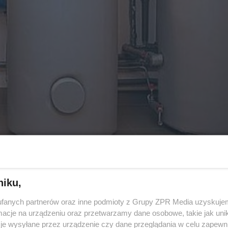
niku,
fanych partnerów oraz inne podmioty z Grupy ZPR Media uzyskujem
cje na urządzeniu oraz przetwarzamy dane osobowe, takie jak unika
je wysyłane przez urządzenie czy dane przeglądania w celu zapewn