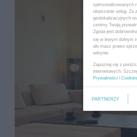
spersonalizowanych re
ulepszanie usług. Za
geolokalizacyjnych or
cenimy Twoją prywatno
Zgoda jest dobrowoln
się w lewym dolnym r
ale masz prawo sprzec
witrynie.
Zapoznaj się z poniż
internetowych. Szcze
Prywatności
i
Cookie
PARTNERZY