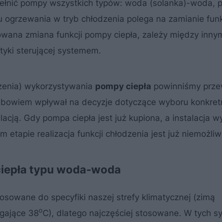
ełnić pompy wszystkich typów: woda (solanka)-woda, 
u ogrzewania w tryb chłodzenia polega na zamianie funk
izowana zmiana funkcji pompy ciepła, zależy między inny
yki sterującej systemem.
dzenia) wykorzystywania
pompy ciepła
powinniśmy prze
zie bowiem wpływał na decyzje dotyczące wyboru konkre
alacją. Gdy pompa ciepła jest już kupiona, a instalacja 
 etapie realizacja funkcji chłodzenia jest już niemożliw
ciepła typu woda-woda
sowane do specyfiki naszej strefy klimatycznej (zimą
o
ęgające 38
C), dlatego najczęściej stosowane. W tych s