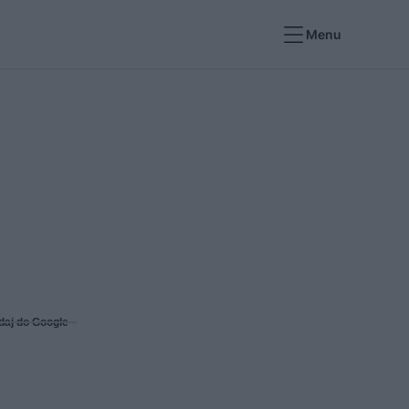
Menu
daj do Google