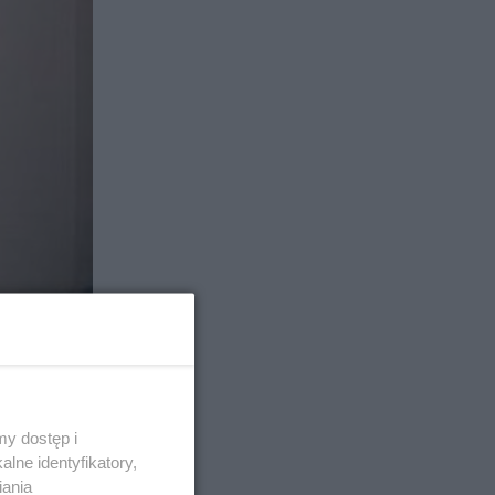
y dostęp i
3
lne identyfikatory,
iania