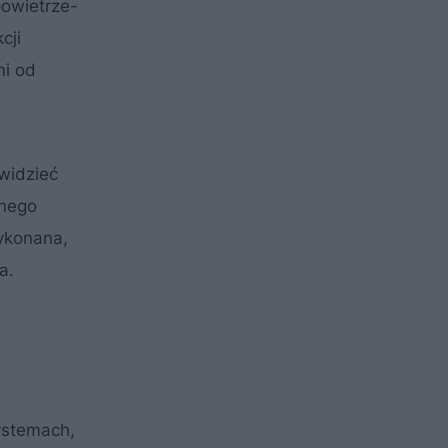
powietrze-
cji
mi od
widzieć
tnego
wykonana,
a.
ystemach,