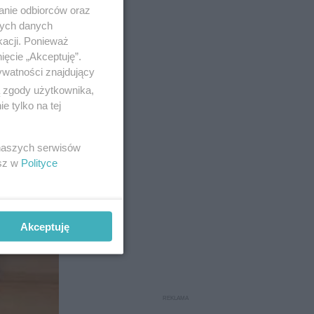
anie odbiorców oraz
nych danych
kacji. Ponieważ
ięcie „Akceptuję”.
ywatności znajdujący
ą zgody użytkownika,
 tylko na tej
 naszych serwisów
esz w
Polityce
Akceptuję