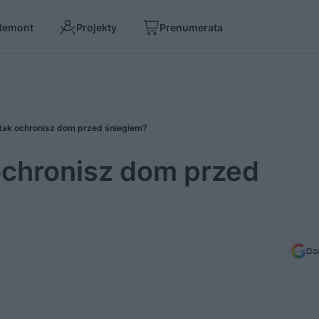
Remont
Projekty
Prenumerata
tak ochronisz dom przed śniegiem?
ochronisz dom przed
Do