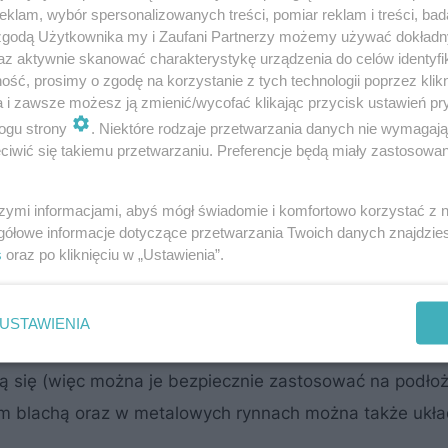
klam, wybór spersonalizowanych treści, pomiar reklam i treści, bad
 zgodą Użytkownika my i Zaufani Partnerzy możemy używać dokład
az aktywnie skanować charakterystykę urządzenia do celów identyfi
ść, prosimy o zgodę na korzystanie z tych technologii poprzez klikn
a i zawsze możesz ją zmienić/wycofać klikając przycisk ustawień pr
ynnach
o normalnej szerokości wystarczy ułożyć kabel
ogu strony
. Niektóre rodzaje przetwarzania danych nie wymagaj
ub więcej, układając je równolegle. W rurach spustowy
iwić się takiemu przetwarzaniu. Preferencje będą miały zastosowanie
szymi informacjami, abyś mógł świadomie i komfortowo korzystać z
gółowe informacje dotyczące przetwarzania Twoich danych znajdzi
ne jednostronnie (drugi koniec zabezpiecza się specjal
s
oraz po kliknięciu w „Ustawienia”.
o, aby oba jego końce znalazły się w punkcie, do które
USTAWIENIA
 zastosowanie
przewodów zmiennooporowych, ponieważ
 się (więc można je bezpiecznie zastosować na podłoż
ym blachą oraz w metalowych rynnach można także ukł