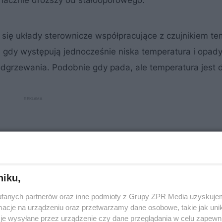
 znacznie droższy od stałooporowego.
 się układy sterownicze współpracujące z czujnikiem te
y, gdy występują jednocześnie niska temperatura i opady
odgrzewania. Podobnie gdy pada, ale temperatura jest 
niku,
fanych partnerów oraz inne podmioty z Grupy ZPR Media uzyskujem
cje na urządzeniu oraz przetwarzamy dane osobowe, takie jak unika
je wysyłane przez urządzenie czy dane przeglądania w celu zapewn