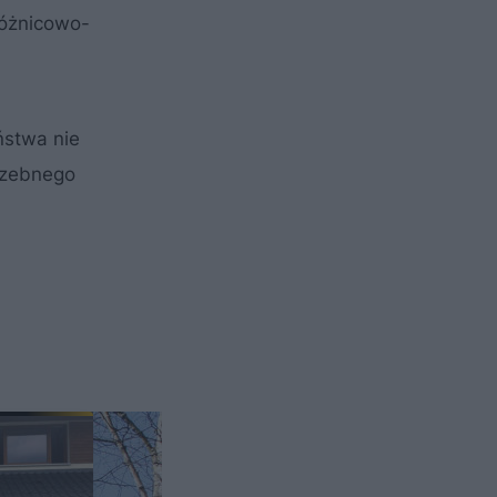
óżnicowo-
ństwa nie
rzebnego