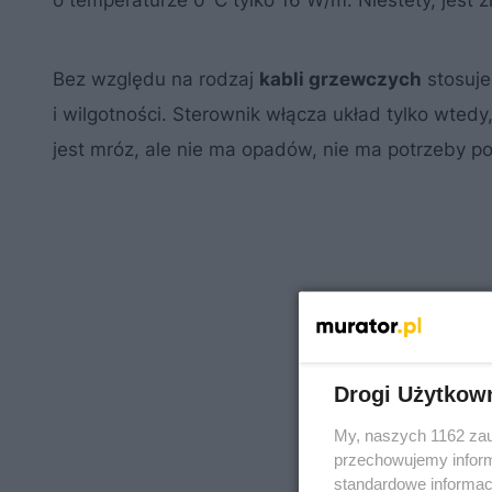
o temperaturze 0°C tylko 16 W/m. Niestety, jest
Bez względu na rodzaj
kabli grzewczych
stosuje
i wilgotności. Sterownik włącza układ tylko wted
jest mróz, ale nie ma opadów, nie ma potrzeby p
Drogi Użytkow
My, naszych 1162 zau
przechowujemy informa
standardowe informac