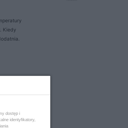
mperatury
. Kiedy
dodatnia.
y dostęp i
lne identyfikatory,
iania