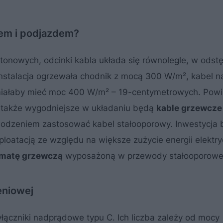
iem i podjazdem?
etonowych, odcinki kabla układa się równolegle, w odst
instalacja ogrzewała chodnik z mocą 300 W/m², kabel n
 miałaby mieć moc 400 W/m² – 19-centymetrowych. Powi
j także wygodniejsze w układaniu będą
kable grzewcz
wodzeniem zastosować kabel stałooporowy. Inwestycja 
sploatacją ze względu na większe zużycie energii elektr
matę grzewczą
wyposażoną w przewody stałooporowe
eniowej
ączniki nadprądowe typu C. Ich liczba zależy od mocy