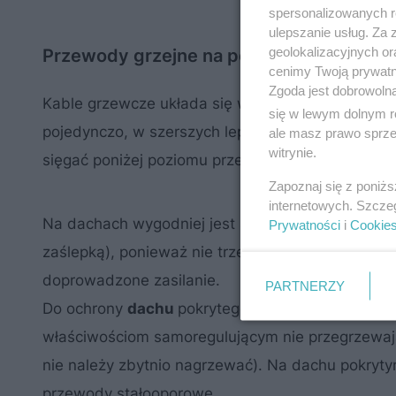
spersonalizowanych re
ulepszanie usług. Za
geolokalizacyjnych or
Przewody grzejne na połaci dachu
cenimy Twoją prywatno
Zgoda jest dobrowoln
Kable grzewcze układa się w pobliżu okapu. W
r
się w lewym dolnym r
pojedynczo, w szerszych lepiej zastosować dwa l
ale masz prawo sprzec
witrynie.
sięgać poniżej poziomu przemarzania gruntu.
Zapoznaj się z poniż
internetowych. Szcze
Na dachach wygodniej jest stosować kable zasila
Prywatności
i
Cookie
zaślepką), ponieważ nie trzeba wtedy uważać na t
doprowadzone zasilanie.
PARTNERZY
Do ochrony
dachu
pokrytego papą wskazane jest
właściwościom samoregulującym nie przegrzewają
nie należy zbytnio nagrzewać). Na dachu pokryt
przewody stałooporowe.