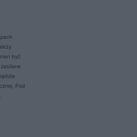
ępach
ależy
nien być
e
zasilane
będzie
ycznej. Pod
.