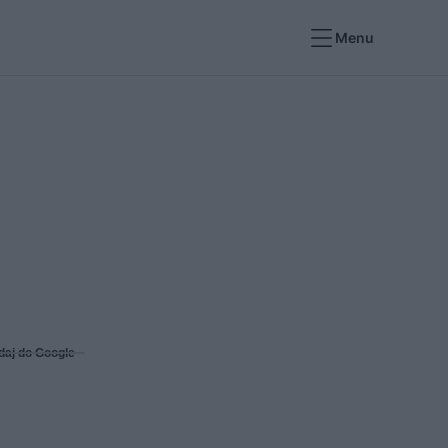
Menu
daj do Google