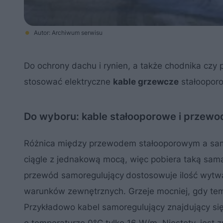
Autor: Archiwum serwisu
Do ochrony dachu i rynien, a także chodnika cz
stosować elektryczne
kable grzewcze
stałooporo
Do wyboru: kable stałooporowe i przewo
Różnica między przewodem stałooporowym a sam
ciągle z jednakową mocą, więc pobiera taką samą 
przewód samoregulujący
dostosowuje ilość wytwar
warunków zewnętrznych. Grzeje mocniej, gdy tempe
Przykładowo kabel samoregulujący znajdujący si