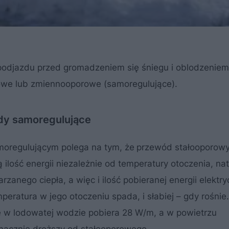
y podjazdu przed gromadzeniem się śniegu i oblodzenie
we lub zmiennooporowe (samoregulujące).
dy samoregulujące
oregulującym polega na tym, że
przewód stałooporowy
ilość energii niezależnie od temperatury otoczenia, na
zanego ciepła, a więc i ilość pobieranej energii elektry
ratura w jego otoczeniu spada, i słabiej – gdy rośnie.
ę w lodowatej wodzie pobiera 28 W/m, a w powietrzu