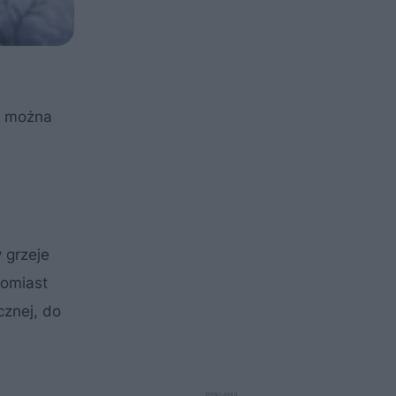
m można
 grzeje
tomiast
cznej, do