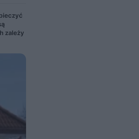
zpieczyć
są
h zależy