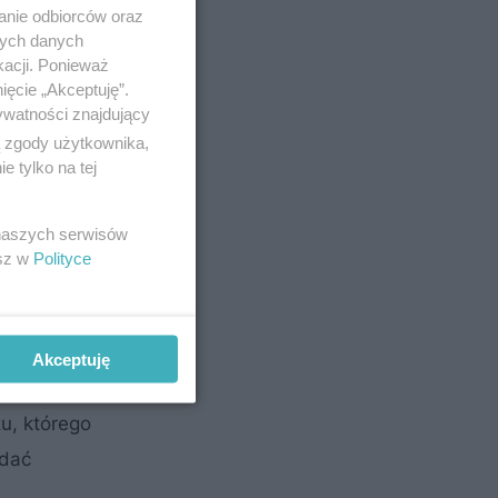
anie odbiorców oraz
nych danych
kacji. Ponieważ
ięcie „Akceptuję”.
ywatności znajdujący
ą zgody użytkownika,
ch musi
 tylko na tej
 naszych serwisów
esz w
Polityce
ną
go jest
Akceptuję
 dzięki
u, którego
adać