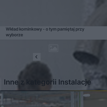
Wkład kominkowy - o tym pamiętaj przy
wyborze
1
...
9
10
Inne z kategorii Instalacje