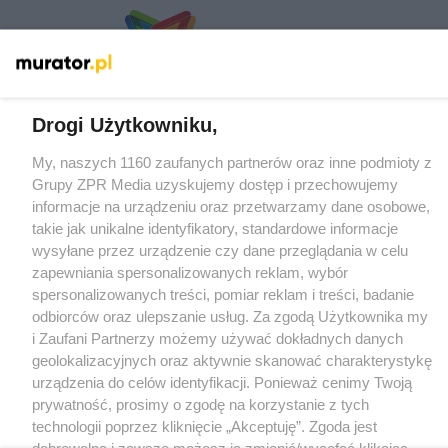
O nas
Drogi Użytkowniku,
Informacje prawne
My, naszych 1160 zaufanych partnerów oraz inne podmioty z
Grupy ZPR Media uzyskujemy dostęp i przechowujemy
Nasze serwisy
informacje na urządzeniu oraz przetwarzamy dane osobowe,
takie jak unikalne identyfikatory, standardowe informacje
© 2026 Grupa ZPR Media
wysyłane przez urządzenie czy dane przeglądania w celu
zapewniania spersonalizowanych reklam, wybór
spersonalizowanych treści, pomiar reklam i treści, badanie
odbiorców oraz ulepszanie usług. Za zgodą Użytkownika my
i Zaufani Partnerzy możemy używać dokładnych danych
geolokalizacyjnych oraz aktywnie skanować charakterystykę
urządzenia do celów identyfikacji. Ponieważ cenimy Twoją
prywatność, prosimy o zgodę na korzystanie z tych
technologii poprzez kliknięcie „Akceptuję”. Zgoda jest
dobrowolna i zawsze możesz ją zmienić/wycofać klikając