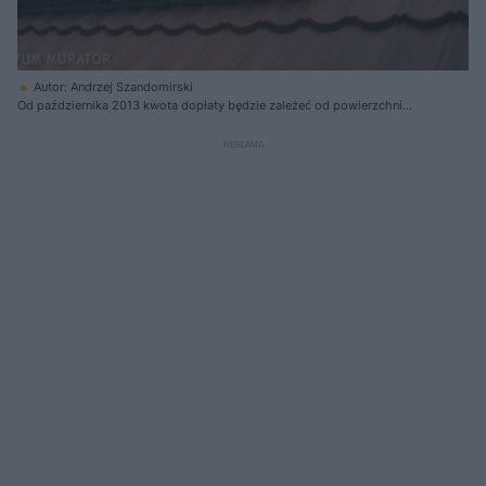
Autor: Andrzej Szandomirski
Od października 2013 kwota dopłaty będzie zależeć od powierzchni
apertury kolektora, a nie jak dotychczas - od powierzchni całkowitej
kolektora.