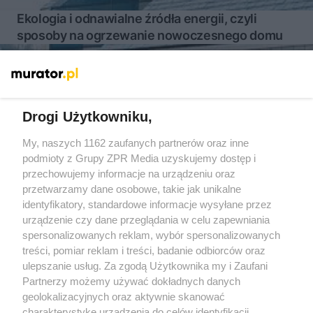
Ekologia i odnawialne źródła energii, czyli
sposoby na ogrzewanie nowoczesnego domu
Więcej
Drogi Użytkowniku,
My, naszych 1162 zaufanych partnerów oraz inne
Żaden utwór zamieszczony w serwisie nie może być powielany i
rozpowszechniany lub dalej rozpowszechniany w jakikolwiek sposób
podmioty z Grupy ZPR Media uzyskujemy dostęp i
(w tym także elektroniczny lub mechaniczny) na jakimkolwiek polu
przechowujemy informacje na urządzeniu oraz
eksploatacji w jakiejkolwiek formie, włącznie z umieszczaniem w
przetwarzamy dane osobowe, takie jak unikalne
Internecie bez pisemnej zgody właściciela praw. Jakiekolwiek użycie
lub wykorzystanie utworów w całości lub w części z naruszeniem
identyfikatory, standardowe informacje wysyłane przez
prawa, tzn. bez właściwej zgody, jest zabronione pod groźbą kary i
urządzenie czy dane przeglądania w celu zapewniania
może być ścigane prawnie.
spersonalizowanych reklam, wybór spersonalizowanych
treści, pomiar reklam i treści, badanie odbiorców oraz
ulepszanie usług. Za zgodą Użytkownika my i Zaufani
Partnerzy możemy używać dokładnych danych
geolokalizacyjnych oraz aktywnie skanować
charakterystykę urządzenia do celów identyfikacji.