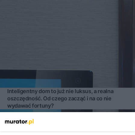
Inteligentny dom to już nie luksus, a realna
oszczędność. Od czego zacząć i na co nie
wydawać fortuny?
Więcej