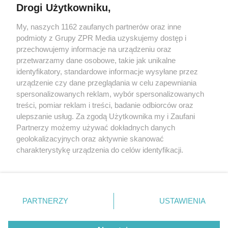
Drogi Użytkowniku,
My, naszych 1162 zaufanych partnerów oraz inne
Żaden utwór zamieszczony w serwisie nie może być powielany i
podmioty z Grupy ZPR Media uzyskujemy dostęp i
rozpowszechniany lub dalej rozpowszechniany w jakikolwiek
sposób (w tym także elektroniczny lub mechaniczny) na
przechowujemy informacje na urządzeniu oraz
jakimkolwiek polu eksploatacji w jakiejkolwiek formie, włącznie z
przetwarzamy dane osobowe, takie jak unikalne
umieszczaniem w Internecie bez pisemnej zgody właściciela praw.
Jakiekolwiek użycie lub wykorzystanie utworów w całości lub w
identyfikatory, standardowe informacje wysyłane przez
części z naruszeniem prawa, tzn. bez właściwej zgody, jest
urządzenie czy dane przeglądania w celu zapewniania
zabronione pod groźbą kary i może być ścigane prawnie.
spersonalizowanych reklam, wybór spersonalizowanych
treści, pomiar reklam i treści, badanie odbiorców oraz
ulepszanie usług. Za zgodą Użytkownika my i Zaufani
Partnerzy możemy używać dokładnych danych
geolokalizacyjnych oraz aktywnie skanować
charakterystykę urządzenia do celów identyfikacji.
O nas
Ponieważ cenimy Twoją prywatność, prosimy o zgodę na
korzystanie z tych technologii poprzez kliknięcie
Informacje prawne
„Akceptuję”. Zgoda jest dobrowolna i zawsze możesz ją
zmienić/wycofać klikając przycisk ustawień prywatności
Nasze serwisy
PARTNERZY
USTAWIENIA
znajdujący się w lewym dolnym rogu strony
. Niektóre
© 2026 Grupa ZPR Media
rodzaje przetwarzania danych nie wymagają zgody