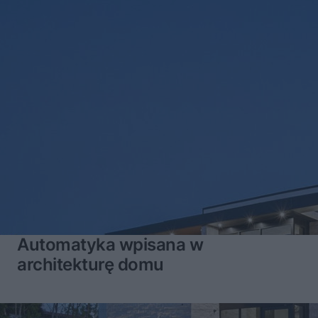
Automatyka wpisana w
architekturę domu