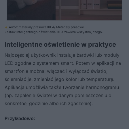
Autor: materiały prasowe IKEA/ Materiały prasowe
Zestaw inteligentnego oświetlenia IKEA zawiera wszystko, czego
potrzeba do zamontowania w domu sterowanego bezprzewodowo
oświetlenia. Do pilota możesz podłączyć więcej żarówek LED, paneli
Inteligentne oświetlenie w praktyce
świetlnych lub drzwi z podświetleniem albo zdecydować się na czujnik
ruchu, który zapala światło, gdy ktoś przechodzi. Bramkę TRÅDFRI i
Najczęściej użytkownik instaluje żarówki lub moduły
aplikację IKEA Home smart można wykorzystać do utworzenia kilku grup
źródeł światła i kontrolować je na różne sposoby
LED zgodne z systemem smart. Potem w aplikacji na
smartfonie można: włączać i wyłączać światło,
ściemniać je, zmieniać jego kolor lub temperaturę.
Aplikacja umożliwia także tworzenie harmonogramu
(np. zapalenie świateł w danym pomieszczeniu o
konkretnej godzinie albo ich zgaszenie).
Przykładowo: