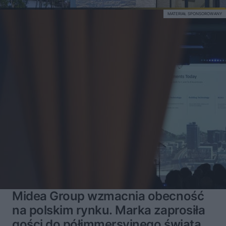
MATERIAŁ SPONSOROWANY
Midea Group wzmacnia obecność
na polskim rynku. Marka zaprosiła
gości do półimmersyjnego świata