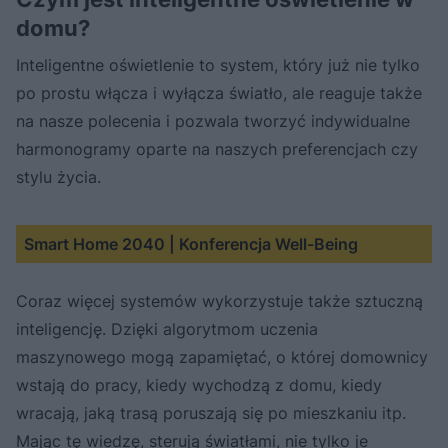
domu?
Inteligentne oświetlenie to system, który już nie tylko
po prostu włącza i wyłącza światło, ale reaguje także
na nasze polecenia i pozwala tworzyć indywidualne
harmonogramy oparte na naszych preferencjach czy
stylu życia.
Smart Home 2040 | Konferencja Well-Being
Nie można odtworzyć wideo
Spróbuj ponownie
Coraz więcej systemów wykorzystuje także sztuczną
inteligencję. Dzięki algorytmom uczenia
maszynowego mogą zapamiętać, o której domownicy
wstają do pracy, kiedy wychodzą z domu, kiedy
wracają, jaką trasą poruszają się po mieszkaniu itp.
Mając tę wiedzę, sterują światłami, nie tylko je