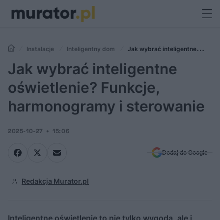
Instalacje
Inteligentny dom
Jak wybrać inteligentne
oświetlenie? Funkcje, harmonogramy i sterowanie
Jak wybrać inteligentne
oświetlenie? Funkcje,
harmonogramy i sterowanie
2025-10-27
15:06
Dodaj do Google
Redakcja Murator.pl
Inteligentne oświetlenie to nie tylko wygoda, ale i