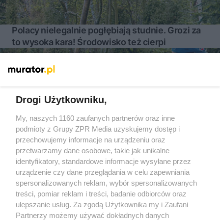
Polacy nielegalnie pogłębiają studnie. Grozi za
to wysoka kara! Środowisko też cierpi
Więcej
Drogi Użytkowniku,
My, naszych 1160 zaufanych partnerów oraz inne
Żaden utwór zamieszczony w serwisie nie może być powielany i
rozpowszechniany lub dalej rozpowszechniany w jakikolwiek sposób
podmioty z Grupy ZPR Media uzyskujemy dostęp i
(w tym także elektroniczny lub mechaniczny) na jakimkolwiek polu
przechowujemy informacje na urządzeniu oraz
eksploatacji w jakiejkolwiek formie, włącznie z umieszczaniem w
przetwarzamy dane osobowe, takie jak unikalne
Internecie bez pisemnej zgody właściciela praw. Jakiekolwiek użycie
lub wykorzystanie utworów w całości lub w części z naruszeniem
identyfikatory, standardowe informacje wysyłane przez
prawa, tzn. bez właściwej zgody, jest zabronione pod groźbą kary i
urządzenie czy dane przeglądania w celu zapewniania
może być ścigane prawnie.
spersonalizowanych reklam, wybór spersonalizowanych
treści, pomiar reklam i treści, badanie odbiorców oraz
ulepszanie usług. Za zgodą Użytkownika my i Zaufani
Partnerzy możemy używać dokładnych danych