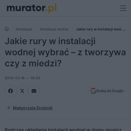
Instalacje
Instalacja wodna
Jakie rury w instalacji wodnej
wybrać – z tworzywa czy z miedzi?
Jakie rury w instalacji
wodnej wybrać – z tworzywa
czy z miedzi?
2014-01-16
15:34
Dodaj do Google
Małgorzata Drobnik
Podczas układania instalacji wodnej w domu musisz