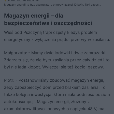
Autor: Andrzej Papliński
Magazyn energii to trzy akumulatory o mocy łącznej 10 kWh. Taki zapas
energii wystarcza na osiem godzin zasilania domu
Magazyn energii – dla
bezpieczeństwa i oszczędności
Wieś pod Pszczyną trapi częsty kiedyś problem
energetyczny - wyłączenia prądu, przerwy w zasilaniu.
Małgorzata: - Mamy dwie lodówki i dwie zamrażarki.
Zdarzało się, że nie było zasilania przez cały dzień i to
był nie lada kłopot. Wyłączał się też kocioł gazowy.
Piotr: - Postanowiliśmy zbudować
magazyn energii
,
żeby zabezpieczyć dom przed brakiem zasilania. To
także kolejna inwestycja, która miała podnieść poziom
autokonsumpcji. Magazyn energii, złożony z
akumulatorów litowo-jonowych o napięciu 48 V, ma