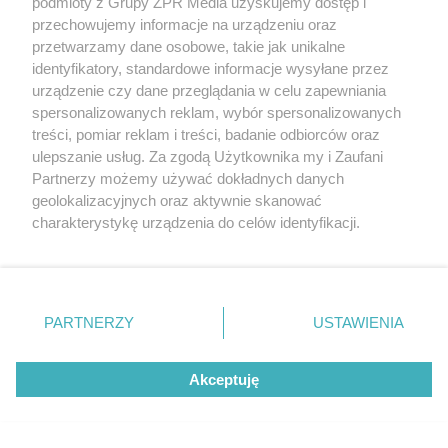
podmioty z Grupy ZPR Media uzyskujemy dostęp i
mogę w dobry sposób wykorzystać tę wiedzę - tam,
przechowujemy informacje na urządzeniu oraz
gdzie jest to możliwe, ograniczać zużycie energii, nie
przetwarzamy dane osobowe, takie jak unikalne
identyfikatory, standardowe informacje wysyłane przez
sprawiając, że to jest krępujące czy dolegliwe dla
urządzenie czy dane przeglądania w celu zapewniania
domowników. Szczegółowe dane o uzyskach energii i
spersonalizowanych reklam, wybór spersonalizowanych
zużyciu oraz łatwość dostępu do tych danych to duża
treści, pomiar reklam i treści, badanie odbiorców oraz
frajda.
ulepszanie usług. Za zgodą Użytkownika my i Zaufani
Partnerzy możemy używać dokładnych danych
geolokalizacyjnych oraz aktywnie skanować
charakterystykę urządzenia do celów identyfikacji.
Ponieważ cenimy Twoją prywatność, prosimy o zgodę na
korzystanie z tych technologii poprzez kliknięcie
„Akceptuję”. Zgoda jest dobrowolna i zawsze możesz ją
zmienić/wycofać klikając przycisk ustawień prywatności
PARTNERZY
USTAWIENIA
znajdujący się w lewym dolnym rogu strony
. Niektóre
rodzaje przetwarzania danych nie wymagają zgody
Akceptuję
użytkownika, ale masz prawo sprzeciwić się takiemu
przetwarzaniu. Preferencje będą miały zastosowanie tylko
na tej witrynie.