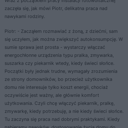
Wraz z początkiem pracy instalacji fotowoltaicznej
zaczęła się, jak mówi Piotr, delikatna praca nad
nawykami rodziny.
Piotr: - Zacząłem rozmawiać z żoną, z dziećmi, sam
się uczyłem, jak można zwiększyć autokonsumpcję. W
sumie sprawa jest prosta - wystarczy włączać
energochłonne urządzenia typu pralka, zmywarka,
suszarka czy piekarnik wtedy, kiedy świeci słońce.
Początki były jednak trudne, wymagały zrozumienia
ze strony domowników, bo przecież użytkownika
domu nie interesuje tylko koszt energii, chociaż
oczywiście jest ważny, ale głównie komfort
użytkowania. Czyli chcę włączyć piekarnik, pralkę,
zmywarkę, kiedy potrzebuję, a nie kiedy świeci słońce.
Tu zaczyna się praca nad dobrymi praktykami. Kiedy
nabieramy nawyków, dostosowanie życia domu do