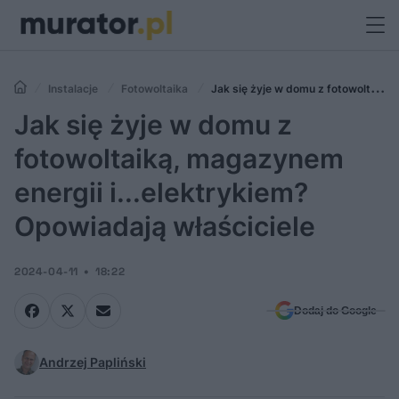
Instalacje
Fotowoltaika
Jak się żyje w domu z fotowoltaiką,
magazynem energii i...elektrykiem? Opowiadają właściciele
Jak się żyje w domu z
fotowoltaiką, magazynem
energii i...elektrykiem?
Opowiadają właściciele
2024-04-11
18:22
Dodaj do Google
Andrzej Papliński