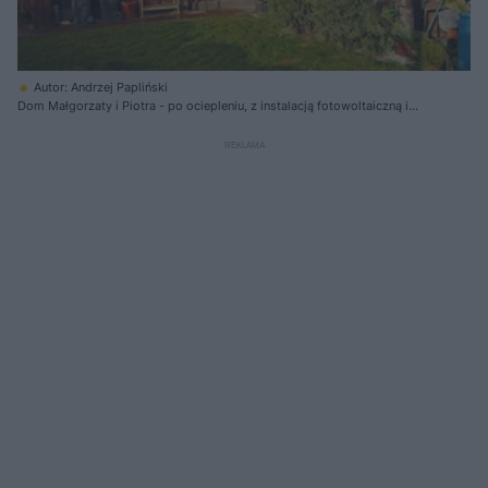
Autor: Andrzej Papliński
Dom Małgorzaty i Piotra - po ociepleniu, z instalacją fotowoltaiczną i
magazynem energii osiągnął poziom ponad 40% autokonsumpcji
wyprodukowanej energii